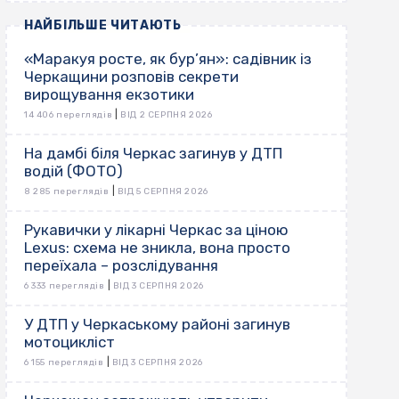
НАЙБІЛЬШЕ ЧИТАЮТЬ
«Маракуя росте, як бур’ян»: садівник із
Черкащини розповів секрети
вирощування екзотики
|
14 406 переглядів
ВІД 2 СЕРПНЯ 2026
На дамбі біля Черкас загинув у ДТП
водій (ФОТО)
|
8 285 переглядів
ВІД 5 СЕРПНЯ 2026
Рукавички у лікарні Черкас за ціною
Lexus: схема не зникла, вона просто
переїхала – розслідування
|
6 333 переглядів
ВІД 3 СЕРПНЯ 2026
У ДТП у Черкаському районі загинув
мотоцикліст
|
6 155 переглядів
ВІД 3 СЕРПНЯ 2026