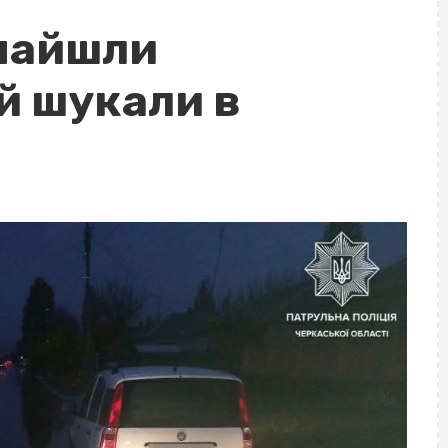
найшли
й шукали в