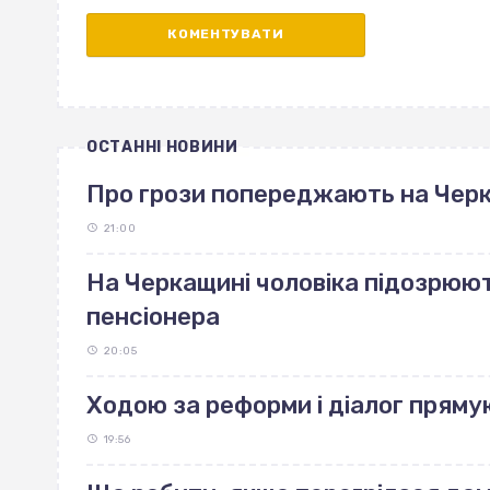
ОСТАННІ НОВИНИ
Про грози попереджають на Чер
21:00
На Черкащині чоловіка підозрюют
пенсіонера
20:05
Ходою за реформи і діалог пряму
19:56