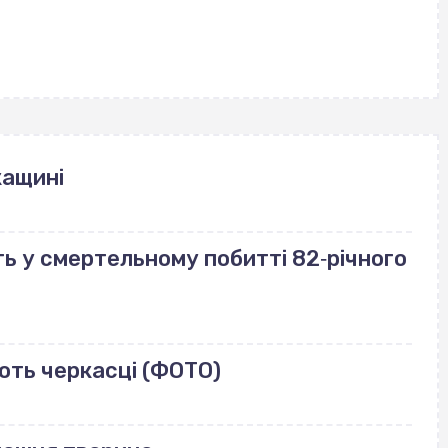
кащині
ь у смертельному побитті 82‐річного
ють черкасці (ФОТО)