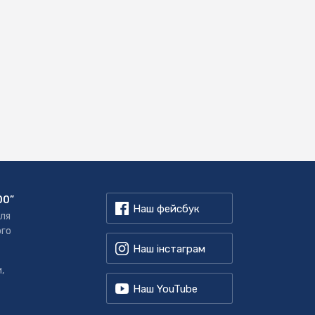
00”
Наш фейсбук
для
ого
Наш інстаграм
,
Наш YouTube