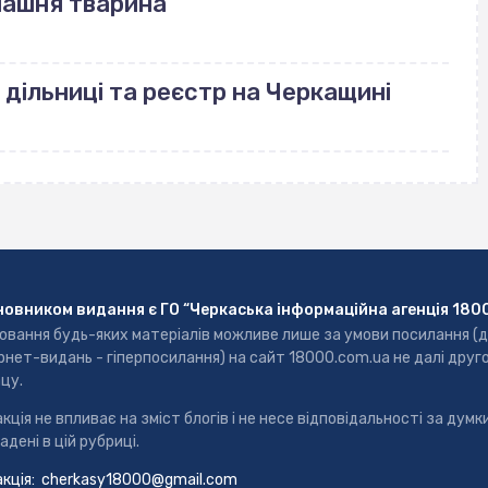
машня тварина
 дільниці та реєстр на Черкащині
новником видання є ГО “Черкаська інформаційна агенція 180
ювання будь-яких матеріалів можливе лише за умови посилання (
рнет-видань - гіперпосилання) на сайт 18000.com.ua не далі друг
цу.
кція не впливає на зміст блогів і не несе відповідальності за думки
адені в цій рубриці.
кція:
cherkasy18000@gmail.com