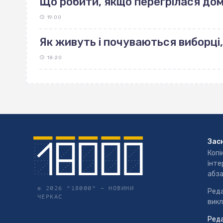
Що робити, якщо перегрілася до
19:00
Як живуть і почуваються виборці,
18:20
Зас
Копі
інте
абза
© 2026 "18000" –
НОВИНИ
Реда
ЧЕРКАС
викл
Реда