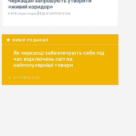
Черкащан запрошують утворити
«живий коридор»
|
5 874 переглядів
ВІД 4 СЕРПНЯ 2026
ВИБІР РЕДАКЦІЇ
Як черкасці забезпечують себе під
час відключень світла:
найпопулярніші товари
29 ЧЕРВНЯ 2026