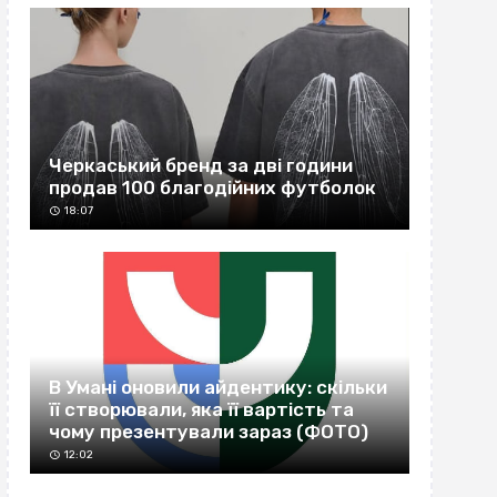
Черкаський бренд за дві години
продав 100 благодійних футболок
18:07
В Умані оновили айдентику: скільки
її створювали, яка її вартість та
чому презентували зараз (ФОТО)
12:02