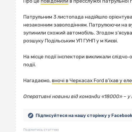
Про це
повідомили
в пресслужбі патрульної по
Патрульним 3 листопада надійшло орієнтуван
незаконним заволодінням. Патрулюючи на вул
зупинили схожий автомобіль. Згодом з’ясува
розшуку Подільським УП ГУНП у м Києві.
На місце події інспектори викликали слідчо
події.
Нагадаємо,
вночі в Черкасах Ford в’їхав у е
Оперативні новини від команди «18000» – 
Підписуйтеся на нашу сторінку у Faceboo
Поділитись статтею