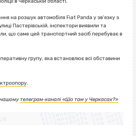
ліції в Черкаській області.
ня на розшук автомобіля Fiat Panda у зв’язку з
иці Пастерівській, інспектори виявили та
ли, що саме цей транспортний засіб перебуває в
‐оперативну групу, яка встановлює всі обставини
лектроопору
.
ВІСІМНАДЦЯТЬ ТРИ НУЛІ
у нашому
телеграм‐каналі «Шо там у Черкасах?»
ВІСІМНАДЦЯТЬ ТРИ НУЛІ
ВІСІМНАДЦЯТЬ ТРИ НУЛІ
ВІСІМНАДЦЯТЬ ТРИ НУЛІ
ВІСІМНАДЦЯТЬ ТРИ НУЛІ
ВІСІМНАДЦЯТЬ ТРИ НУЛІ
k
ВІСІМНАДЦЯТЬ ТРИ НУЛІ