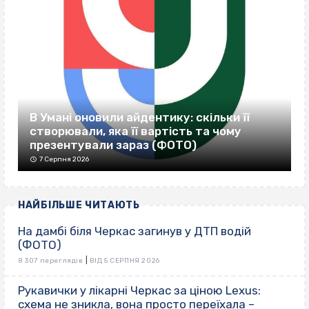
В Умані оновили айдентику: скільки її
створювали, яка її вартість та чому
презентували зараз (ФОТО)
7 Серпня 2026
НАЙБІЛЬШЕ ЧИТАЮТЬ
На дамбі біля Черкас загинув у ДТП водій
(ФОТО)
|
8 307 переглядів
ВІД 5 СЕРПНЯ 2026
Рукавички у лікарні Черкас за ціною Lexus:
схема не зникла, вона просто переїхала –