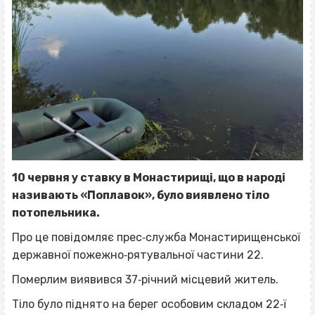
10 червня у ставку в Монастирищі, що в народі
називають «Поплавок», було виявлено тіло
потопельника.
Про це повідомляє прес‐служба Монастирищенської
державної пожежно‐рятувальної частини 22.
Померлим виявився 37‐річний місцевий житель.
Тіло було піднято на берег особовим складом 22‐ї