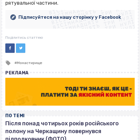
ВІСІМНАДЦЯТЬ ТРИ НУЛІ
ВІСІМНАДЦЯТЬ ТРИ НУЛІ
ВІСІМНАДЦЯТЬ ТРИ НУЛІ
рятувальної частини.
ВІСІМНАДЦЯТЬ ТРИ НУЛІ
ВІСІМНАДЦЯТЬ ТРИ НУЛІ
ВІСІМНАДЦЯТЬ ТРИ НУЛІ
Підписуйтеся на нашу сторінку у Facebook
ВІСІМНАДЦЯТЬ ТРИ НУЛІ
ВІСІМНАДЦЯТЬ ТРИ НУЛІ
Поділитись статтею
Tagged
Монастирище
with
РЕКЛАМА
ПО ТЕМІ
Після понад чотирьох років російського
полону на Черкащину повернувся
підполковник (ФОТО)