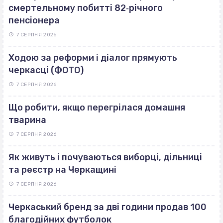
смертельному побитті 82‐річного
пенсіонера
7 СЕРПНЯ 2026
Ходою за реформи і діалог прямують
черкасці (ФОТО)
7 СЕРПНЯ 2026
Що робити, якщо перегрілася домашня
тварина
7 СЕРПНЯ 2026
Як живуть і почуваються виборці, дільниці
та реєстр на Черкащині
7 СЕРПНЯ 2026
Черкаський бренд за дві години продав 100
благодійних футболок