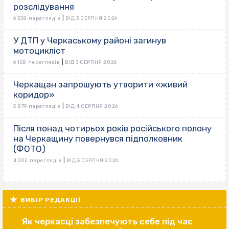
розслідування
|
6 338 переглядів
ВІД 3 СЕРПНЯ 2026
У ДТП у Черкаському районі загинув
мотоцикліст
|
6 158 переглядів
ВІД 3 СЕРПНЯ 2026
Черкащан запрошують утворити «живий
коридор»
|
5 879 переглядів
ВІД 4 СЕРПНЯ 2026
Після понад чотирьох років російського полону
на Черкащину повернувся підполковник
(ФОТО)
|
4 302 переглядів
ВІД 5 СЕРПНЯ 2026
ВИБІР РЕДАКЦІЇ
Як черкасці забезпечують себе під час