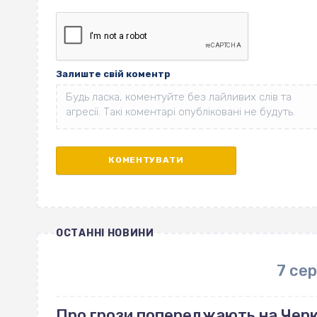
Залиште свій коментр
ОСТАННІ НОВИНИ
7 се
Про грози попереджають на Чер