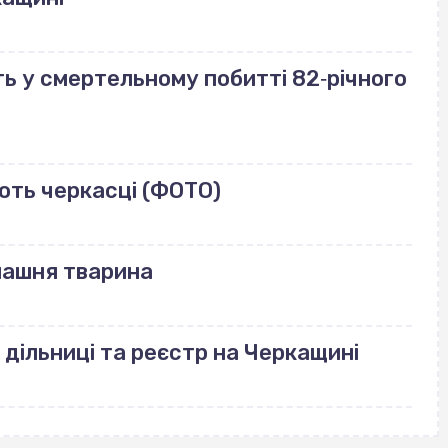
ь у смертельному побитті 82‐річного
ють черкасці (ФОТО)
машня тварина
 дільниці та реєстр на Черкащині