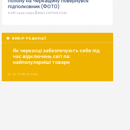
полону на Черкащину повернувся
підполковник (ФОТО)
|
4 299 переглядів
ВІД 5 СЕРПНЯ 2026
ВИБІР РЕДАКЦІЇ
Як черкасці забезпечують себе під
час відключень світла:
найпопулярніші товари
29 ЧЕРВНЯ 2026