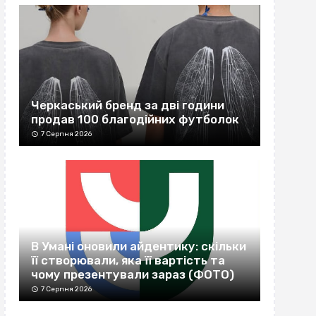
Черкаський бренд за дві години
продав 100 благодійних футболок
7 Серпня 2026
В Умані оновили айдентику: скільки
її створювали, яка її вартість та
чому презентували зараз (ФОТО)
7 Серпня 2026