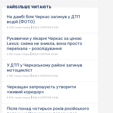
НАЙБІЛЬШЕ ЧИТАЮТЬ
На дамбі біля Черкас загинув у ДТП
водій (ФОТО)
|
8 293 переглядів
ВІД 5 СЕРПНЯ 2026
Рукавички у лікарні Черкас за ціною
Lexus: схема не зникла, вона просто
переїхала – розслідування
|
6 337 переглядів
ВІД 3 СЕРПНЯ 2026
У ДТП у Черкаському районі загинув
мотоцикліст
|
6 158 переглядів
ВІД 3 СЕРПНЯ 2026
Черкащан запрошують утворити
«живий коридор»
|
5 876 переглядів
ВІД 4 СЕРПНЯ 2026
Після понад чотирьох років російського