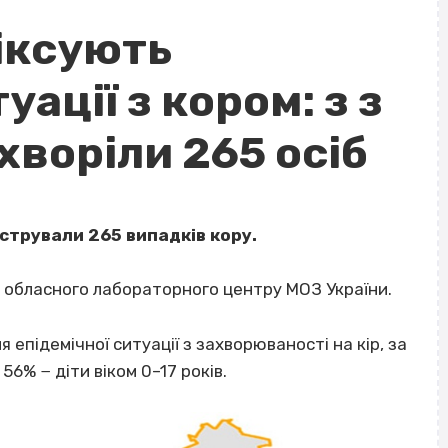
іксують
ації з кором: з з
хворіли 265 осіб
стрували 265 випадків кору.
 обласного лабораторного центру МОЗ України.
 епідемічної ситуації з захворюваності на кір, за
56% − діти віком 0–17 років.