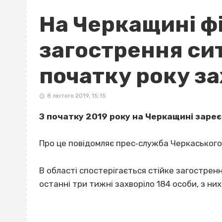
На Черкащині ф
загострення ситу
початку року за
8 лютого 2019, 15:15
З початку 2019 року на Черкащині зареє
Про це повідомляє прес‐служба Черкаського
В області спостерігається стійке загострення
останні три тижні захворіло 184 особи, з них 