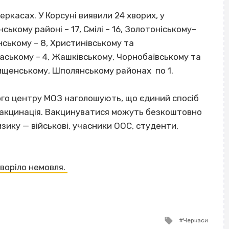
еркасах. У Корсуні виявили 24 хворих, у
ському районі – 17, Смілі – 16, Золотоніському–
янському – 8, Христинівському та
каському – 4, Жашківському, Чорнобаївському та
ищенському, Шполянському районах по 1.
ого центру МОЗ наголошують, що єдиний спосіб
 вакцинація. Вакцинуватися можуть безкоштовно
ризику — військові, учасники ООС, студенти,
хворіло немовля.
Tagged
Черкаси
with