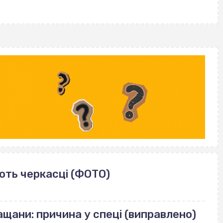
ють черкасці (ФОТО)
щани: причина у спеці (виправлено)