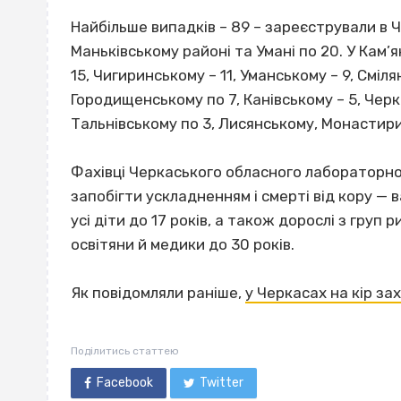
Найбільше випадків – 89 – зареєстрували в Ч
Маньківському районі та Умані по 20. У Кам’ян
15, Чигиринському – 11, Уманському – 9, Сміл
Городищенському по 7, Канівському – 5, Чер
Тальнівському по 3, Лисянському, Монастир
Фахівці Черкаського обласного лабораторн
запобігти ускладненням і смерті від кору —
усі діти до 17 років, а також дорослі з груп 
освітяни й медики до 30 років.
Як повідомляли раніше,
у Черкасах на кір за
Поділитись статтею
Facebook
Twitter