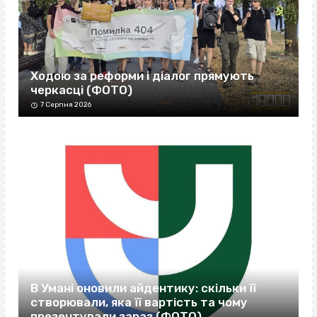
Ходою за реформи і діалог прямують
черкасці (ФОТО)
7 Серпня 2026
В Умані оновили айдентику: скільки її
створювали, яка її вартість та чому
презентували зараз (ФОТО)