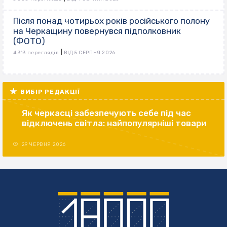
Після понад чотирьох років російського полону
на Черкащину повернувся підполковник
(ФОТО)
|
4 313 переглядів
ВІД 5 СЕРПНЯ 2026
ВИБІР РЕДАКЦІЇ
Як черкасці забезпечують себе під час
відключень світла: найпопулярніші товари
29 ЧЕРВНЯ 2026