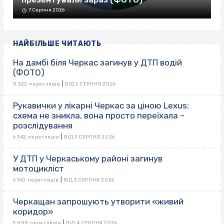
7 Серпня 2026
НАЙБІЛЬШЕ ЧИТАЮТЬ
На дамбі біля Черкас загинув у ДТП водій
(ФОТО)
|
8 322 переглядів
ВІД 5 СЕРПНЯ 2026
Рукавички у лікарні Черкас за ціною Lexus:
схема не зникла, вона просто переїхала –
розслідування
|
6 342 переглядів
ВІД 3 СЕРПНЯ 2026
У ДТП у Черкаському районі загинув
мотоцикліст
|
6 160 переглядів
ВІД 3 СЕРПНЯ 2026
Черкащан запрошують утворити «живий
коридор»
|
5 888 переглядів
ВІД 4 СЕРПНЯ 2026