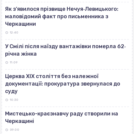
Як з’явилося прізвище Нечуя‐Левицького:
маловідомий факт про письменника з
Черкащини
12:40
У Смілі після наїзду вантажівки померла 62‐
річна жінка
11:09
Церква ХІХ століття без належної
документації: прокуратура звернулася до
суду
10:30
Мистецько-краєзнавчу раду створили на
Черкащині
09:00