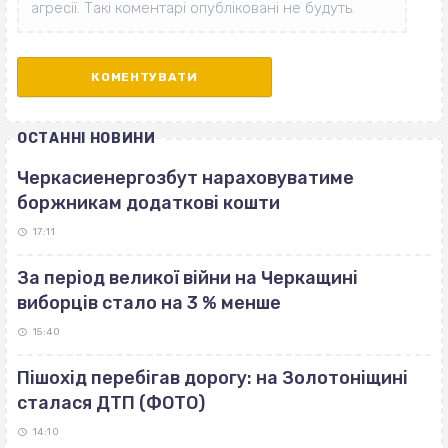
ОСТАННІ НОВИНИ
Черкасиенергозбут нараховуватиме
боржникам додаткові кошти
17:11
За період великої війни на Черкащині
виборців стало на 3 % менше
15:40
Пішохід перебігав дорогу: на Золотоніщині
сталася ДТП (ФОТО)
14:10