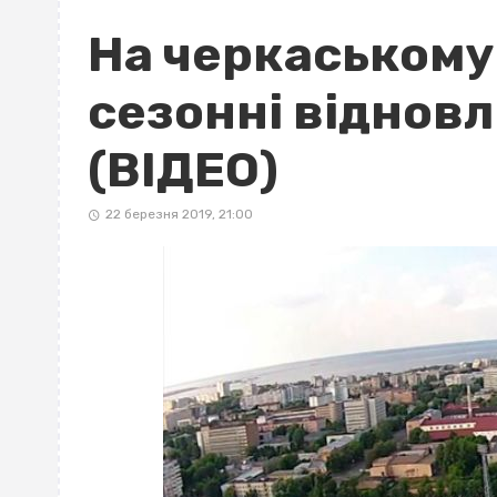
На черкаському 
сезонні віднов
(ВІДЕО)
22 березня 2019, 21:00