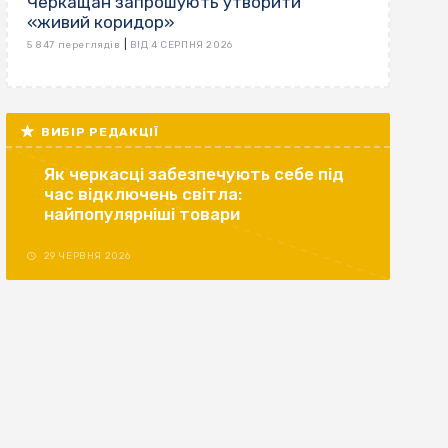
Черкащан запрошують утворити
«живий коридор»
|
5 847 переглядів
ВІД 4 СЕРПНЯ 2026
ВИБІР РЕДАКЦІЇ
Як черкасці забезпечують себе під
час відключень світла:
найпопулярніші товари
29 ЧЕРВНЯ 2026