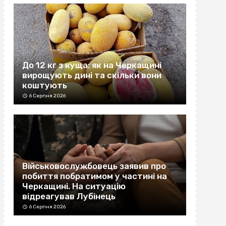
До 12 кг з куща: як на Черкащині
вирощують дині та скільки вони
коштують
6 Серпня 2026
Військовослужбовець заявив про
побиття побратимом у частині на
Черкащині. На ситуацію
відреагував Лубінець
6 Серпня 2026