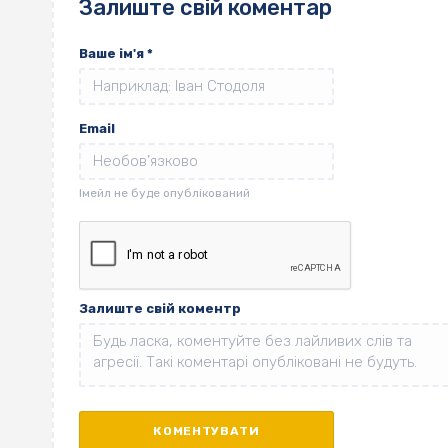
Залиште свій коментар
Ваше ім'я
*
Email
Залиште свій коментр