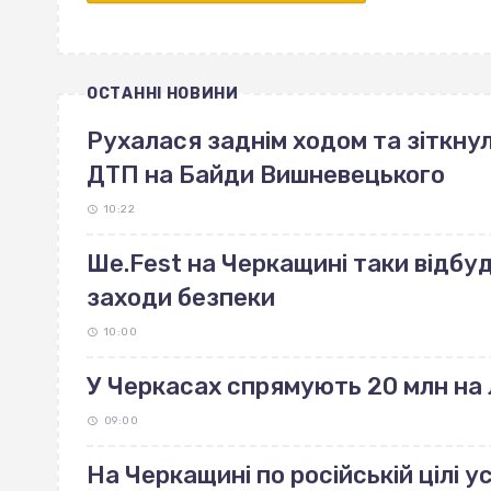
ОСТАННІ НОВИНИ
Рухалася заднім ходом та зіткнул
ДТП на Байди Вишневецького
10:22
Ше.Fest на Черкащині таки відбу
заходи безпеки
10:00
У Черкасах спрямують 20 млн на 
09:00
На Черкащині по російській цілі 