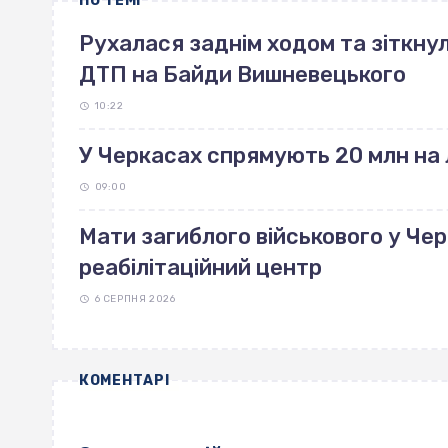
ПО ТЕМІ
Рухалася заднім ходом та зіткнул
ДТП на Байди Вишневецького
10:22
У Черкасах спрямують 20 млн на 
09:00
Мати загиблого військового у Че
реабілітаційний центр
6 СЕРПНЯ 2026
КОМЕНТАРІ