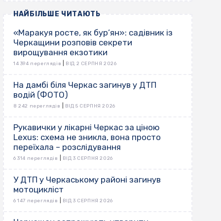
НАЙБІЛЬШЕ ЧИТАЮТЬ
«Маракуя росте, як бур’ян»: садівник із
Черкащини розповів секрети
вирощування екзотики
|
14 394 переглядів
ВІД 2 СЕРПНЯ 2026
На дамбі біля Черкас загинув у ДТП
водій (ФОТО)
|
8 242 переглядів
ВІД 5 СЕРПНЯ 2026
Рукавички у лікарні Черкас за ціною
Lexus: схема не зникла, вона просто
переїхала – розслідування
|
6 314 переглядів
ВІД 3 СЕРПНЯ 2026
У ДТП у Черкаському районі загинув
мотоцикліст
|
6 147 переглядів
ВІД 3 СЕРПНЯ 2026