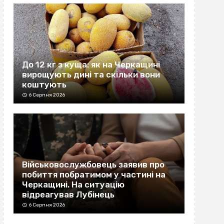
До 12 кг з куща: як на Черкащині
вирощують дині та скільки вони
коштують
6 Серпня 2026
Військовослужбовець заявив про
побиття побратимом у частині на
Черкащині. На ситуацію
відреагував Лубінець
6 Серпня 2026