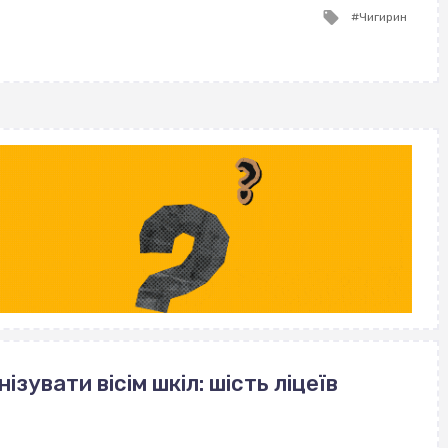
Tagged
Чигирин
with
зувати вісім шкіл: шість ліцеїв