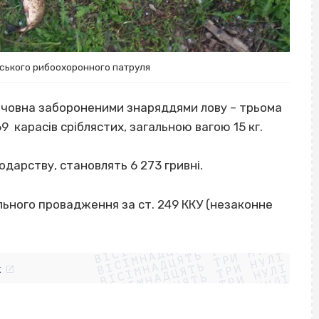
ського рибоохоронного патруля
о човна забороненими знаряддями лову – трьома
 карасів сріблястих, загальною вагою 15 кг.
дарству, становлять 6 273 гривні.
льного провадження за ст. 249 ККУ (незаконне
ВІСІМНАДЦЯТЬ ТРИ НУЛІ
ВІСІМНАДЦЯТЬ ТРИ НУЛІ
ВІСІМНАДЦЯТЬ ТРИ НУЛІ
ВІСІМНАДЦЯТЬ ТРИ НУЛІ
ВІСІМНАДЦЯТЬ ТРИ НУЛІ
ВІСІМНАДЦЯТЬ ТРИ НУЛІ
k
ВІСІМНАДЦЯТЬ ТРИ НУЛІ
ВІСІМНАДЦЯТЬ ТРИ НУЛІ