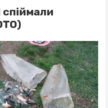
 спіймали
ОТО)