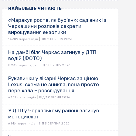
НАЙБІЛЬШЕ ЧИТАЮТЬ
«Маракуя росте, як бур’ян»: садівник із
Черкащини розповів секрети
вирощування екзотики
|
14 389 переглядів
ВІД 2 СЕРПНЯ 2026
На дамбі біля Черкас загинув у ДТП
водій (ФОТО)
|
8 233 переглядів
ВІД 5 СЕРПНЯ 2026
Рукавички у лікарні Черкас за ціною
Lexus: схема не зникла, вона просто
переїхала – розслідування
|
6 307 переглядів
ВІД 3 СЕРПНЯ 2026
У ДТП у Черкаському районі загинув
мотоцикліст
|
6 146 переглядів
ВІД 3 СЕРПНЯ 2026