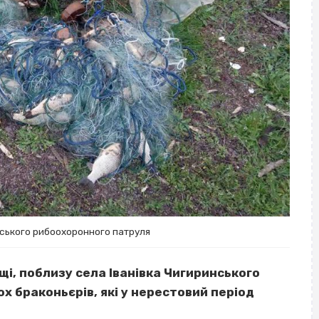
ського рибоохоронного патруля
і, поблизу села Іванівка Чигиринського
х браконьєрів, які у нерестовий період