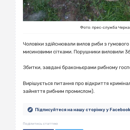
Фото: прес‐служба Черка
Чоловіки здійснювали вилов риби з гумовог
мисиновими сітками. Порушники виловили 369
Збитки, завдані браконьєрами рибному госпо
Вирішується питання про відкриття криміна
зайняття рибним промислом).
Підписуйтеся на нашу сторінку у Faceboo
Поділитись статтею