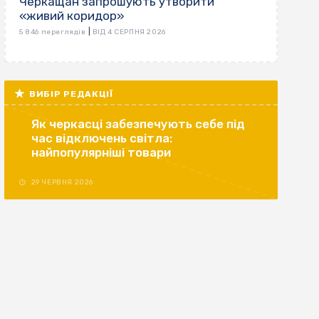
Черкащан запрошують утворити
«живий коридор»
|
5 846 переглядів
ВІД 4 СЕРПНЯ 2026
ВИБІР РЕДАКЦІЇ
Як черкасці забезпечують себе під
час відключень світла:
найпопулярніші товари
29 ЧЕРВНЯ 2026