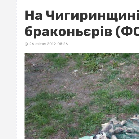
На Чигиринщині
браконьєрів (Ф
26 квітня 2019, 08:26