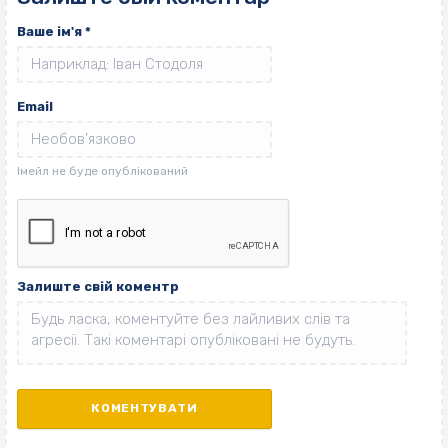
Ваше ім'я
*
Email
Залиште свій коментр