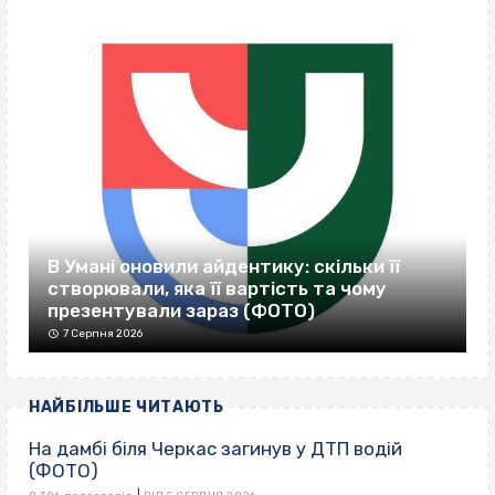
В Умані оновили айдентику: скільки її
створювали, яка її вартість та чому
презентували зараз (ФОТО)
7 Серпня 2026
НАЙБІЛЬШЕ ЧИТАЮТЬ
На дамбі біля Черкас загинув у ДТП водій
(ФОТО)