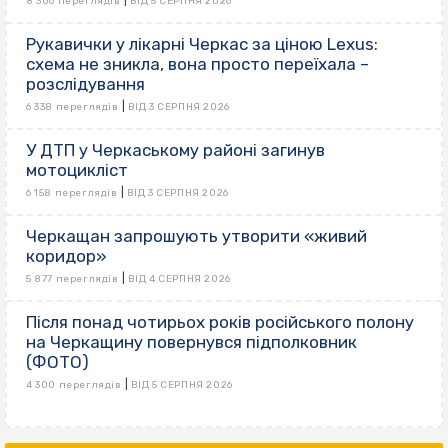
|
8 306 переглядів
ВІД 5 СЕРПНЯ 2026
Рукавички у лікарні Черкас за ціною Lexus:
схема не зникла, вона просто переїхала –
розслідування
|
6 338 переглядів
ВІД 3 СЕРПНЯ 2026
У ДТП у Черкаському районі загинув
мотоцикліст
|
6 158 переглядів
ВІД 3 СЕРПНЯ 2026
Черкащан запрошують утворити «живий
коридор»
|
5 877 переглядів
ВІД 4 СЕРПНЯ 2026
Після понад чотирьох років російського полону
на Черкащину повернувся підполковник
(ФОТО)
|
4 300 переглядів
ВІД 5 СЕРПНЯ 2026