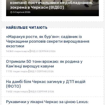
компанії‐постачальники медобладнання,
зокрема в Черкаси (ВІДЕО)
5 Серпня 2026
НАЙБІЛЬШЕ ЧИТАЮТЬ
«Маракуя росте, як бур’ян»: садівник із
Черкащини розповів секрети вирощування
екзотики
|
14 360 переглядів
ВІД 2 СЕРПНЯ 2026
Отримали 50 тонн врожаю: як родина у
Кам’янці вирощує кавуни
|
7 770 переглядів
ВІД 1 СЕРПНЯ 2026
На дамбі біля Черкас загинув у ДТП водій
(ФОТО)
|
7 602 переглядів
ВІД 5 СЕРПНЯ 2026
Рукавички у лікарні Черкас за ціною Lexus: