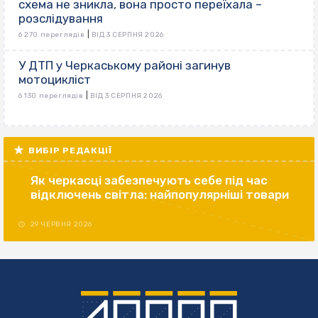
схема не зникла, вона просто переїхала –
розслідування
|
6 270 переглядів
ВІД 3 СЕРПНЯ 2026
У ДТП у Черкаському районі загинув
мотоцикліст
|
6 130 переглядів
ВІД 3 СЕРПНЯ 2026
ВИБІР РЕДАКЦІЇ
Як черкасці забезпечують себе під час
відключень світла: найпопулярніші товари
29 ЧЕРВНЯ 2026