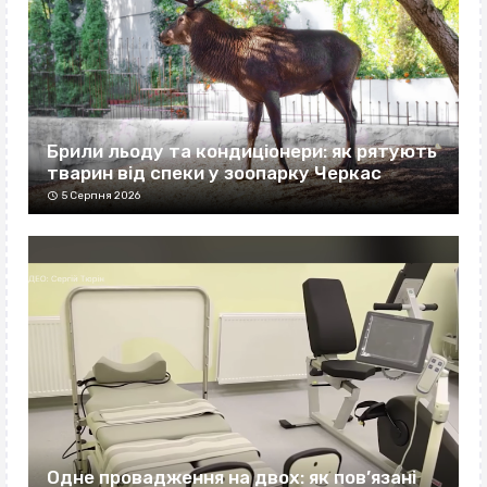
Брили льоду та кондиціонери: як рятують
тварин від спеки у зоопарку Черкас
5 Серпня 2026
Одне провадження на двох: як пов’язані