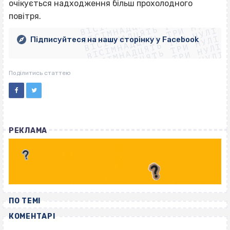
ВІСІМНАДЦЯТЬ ТРИ НУЛІ
очікується надходження більш прохолодного
ВІСІМНАДЦЯТЬ ТРИ НУЛІ
ВІСІМНАДЦЯТЬ ТРИ НУЛІ
повітря.
ВІСІМНАДЦЯТЬ ТРИ НУЛІ
ВІСІМНАДЦЯТЬ ТРИ НУЛІ
ВІСІМНАДЦЯТЬ ТРИ НУЛІ
Підписуйтеся на нашу сторінку у Facebook
ВІСІМНАДЦЯТЬ ТРИ НУЛІ
ВІСІМНАДЦЯТЬ ТРИ НУЛІ
Поділитись статтею
РЕКЛАМА
ПО ТЕМІ
КОМЕНТАРІ