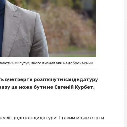
увають» «Слугу», якого визнавали недоброчесним
уть вчетверте розглянути кандидатуру
 разу це може бути не Євгеній Курбет.
скусії щодо кандидатури. І таким може стати