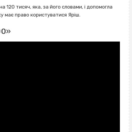
на 120 тисяч, яка, за його словами, і допомогла
у має право користуватися Яріш.
00»