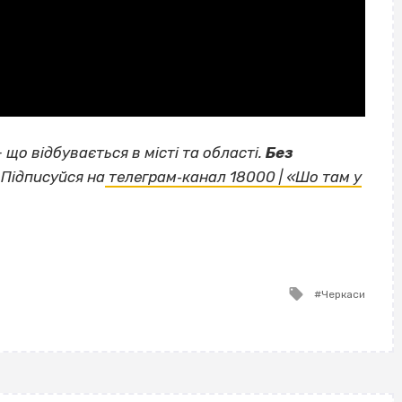
— що відбувається в місті та області.
Без
Підписуйся на
телеграм‐канал 18000 | «Шо там у
Tagged
Черкаси
with