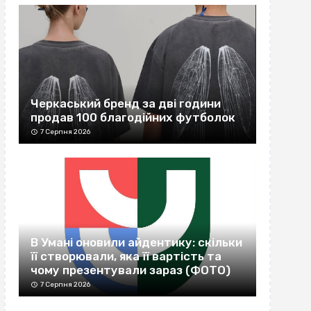
Черкаський бренд за дві години
продав 100 благодійних футболок
7 Серпня 2026
В Умані оновили айдентику: скільки
її створювали, яка її вартість та
чому презентували зараз (ФОТО)
7 Серпня 2026