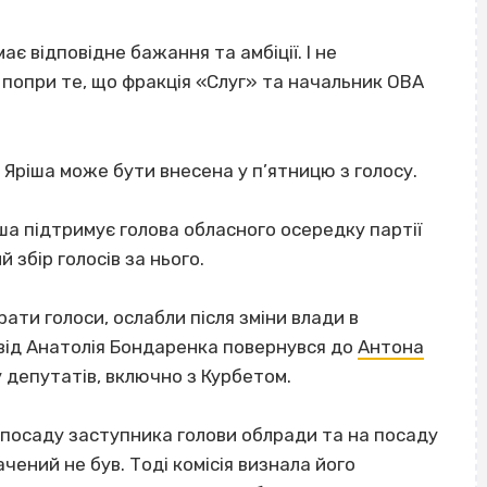
є відповідне бажання та амбіції. І не
 попри те, що фракція «Слуг» та начальник ОВА
Яріша може бути внесена у п’ятницю з голосу.
а підтримує голова обласного осередку партії
 збір голосів за нього.
брати голоси, ослабли після зміни влади в
від Анатолія Бондаренка повернувся до
Антона
пу депутатів, включно з Курбетом.
 посаду заступника голови облради та на посаду
ачений не був. Тоді комісія визнала його