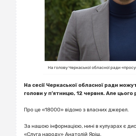
На голову Черкаської обласної ради «прос
На сесії Черкаської обласної ради мож
голови у п’ятницю, 12 червня. Але цього
Про це «18000» відомо з власних джерел.
За нашою інформацією, нині в кулуарах є ди
«Слуга народу» Анатолій Яріш.