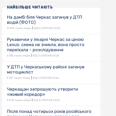
НАЙБІЛЬШЕ ЧИТАЮТЬ
На дамбі біля Черкас загинув у ДТП
водій (ФОТО)
|
8 292 переглядів
ВІД 5 СЕРПНЯ 2026
Рукавички у лікарні Черкас за ціною
Lexus: схема не зникла, вона просто
переїхала – розслідування
|
6 335 переглядів
ВІД 3 СЕРПНЯ 2026
У ДТП у Черкаському районі загинув
мотоцикліст
|
6 157 переглядів
ВІД 3 СЕРПНЯ 2026
Черкащан запрошують утворити
«живий коридор»
|
5 876 переглядів
ВІД 4 СЕРПНЯ 2026
Після понад чотирьох років російського