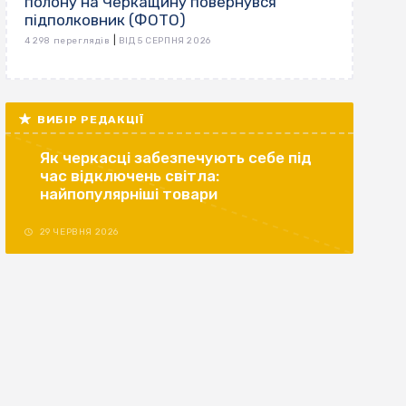
полону на Черкащину повернувся
підполковник (ФОТО)
|
4 298 переглядів
ВІД 5 СЕРПНЯ 2026
ВИБІР РЕДАКЦІЇ
Як черкасці забезпечують себе під
час відключень світла:
найпопулярніші товари
29 ЧЕРВНЯ 2026