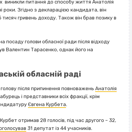
х виникли питання до способу життя Анатолія
і роки. Згідно з декларацією кандидата, він
5 тисяч гривень доходу. Також він брав позику в
а посаду голови обласної ради після відходу
був Валентин Тарасенко, однак його на
аській обласній раді
о голову після припинення повноважень
Анатолія
абурець і представники всіх фракції, крім
кандидатуру
Євгена Курбета
.
урбет отримав 28 голосів, під час другого – 32,
оголосував
31 депутат із 44 учасників.