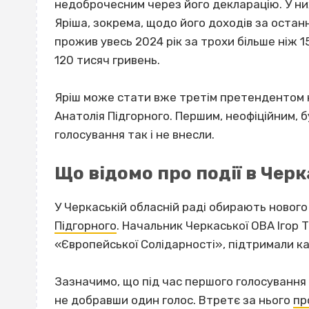
недоброчесним через його декларацію. У ни
Яріша, зокрема, щодо його доходів за останн
прожив увесь 2024 рік за трохи більше ніж 1
120 тисяч гривень.
Яріш може стати вже третім претендентом н
Анатолія Підгорного. Першим, неофіційним, 
голосування так і не внесли.
Що відомо про події в Черк
У Черкаській обласній раді обирають новог
Підгорного
. Начальник Черкаської ОВА Ігор Т
«Європейської Солідарності», підтримали 
Зазначимо, що під час першого голосування К
не добравши один голос. Втретє за нього
пр