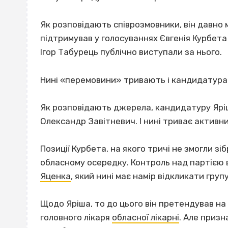
Як розповідають співрозмовники, він давно ма
підтримував у голосуваннях Євгенія Курбета
Ігор Табурець публічно виступали за нього.
Нині «перемовини» тривають і кандидатура 
Як розповідають джерела, кандидатуру Яріш
Олександр Завітневич. І нині триває активний
Позиції Курбета, на якого тричі не змогли зі
обласному осередку. Контроль над партією 
Яценка
, який нині має намір відкликати гру
Щодо Яріша, то до цього він претендував на
головного лікаря
обласної лікарні
. Але призн