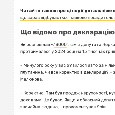
Читайте також про ці події детальніше 
що зараз відбувається навколо посади голо
Що відомо про декларацію
Як розповідав «
18000
″, сім’я депутата Черк
протрималася у 2024 році на 15 тисячах гриве
– Минулого року у вас з’явилося авто за міль
плутанина, чи все коректно в декларації? –
Малюкова.
– Коректно. Там був продаж нерухомості, куп
доходами. Це буває. Якщо я обласний депутат
звичайна людина, – прокоментував Яріш.