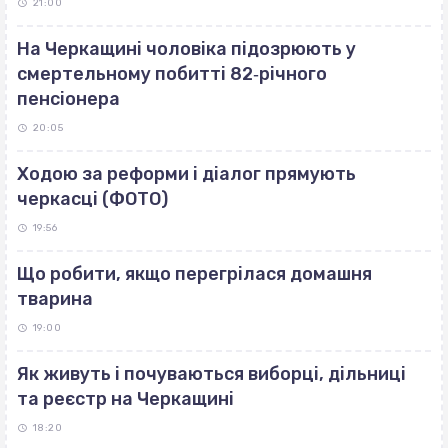
21:00
На Черкащині чоловіка підозрюють у
смертельному побитті 82‐річного
пенсіонера
20:05
Ходою за реформи і діалог прямують
черкасці (ФОТО)
19:56
Що робити, якщо перегрілася домашня
тварина
19:00
Як живуть і почуваються виборці, дільниці
та реєстр на Черкащині
18:20