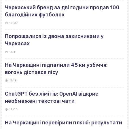
Черкаський бренд за дві години продав 100
благодійних футболок
18:07
Попрощалися із двома захисниками у
Черкасах
17:41
На Черкащині підпалили 45 км узбіччя:
вогонь дістався лісу
17:18
ChatGPT без лімітів: OpenAI відкриє
необмежені текстові чати
17:00
На Черкащині перевірили пляжі: результати