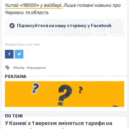
ВІСІМНАДЦЯТЬ ТРИ НУЛІ
Читай «18000» у вайбері.
Лише головні новини про
ВІСІМНАДЦЯТЬ ТРИ НУЛІ
ВІСІМНАДЦЯТЬ ТРИ НУЛІ
Черкаси та область
ВІСІМНАДЦЯТЬ ТРИ НУЛІ
ВІСІМНАДЦЯТЬ ТРИ НУЛІ
ВІСІМНАДЦЯТЬ ТРИ НУЛІ
Підписуйтеся на нашу сторінку у Facebook
ВІСІМНАДЦЯТЬ ТРИ НУЛІ
ВІСІМНАДЦЯТЬ ТРИ НУЛІ
Поділитись статтею
Tagged
Канів
прощання
with
РЕКЛАМА
ПО ТЕМІ
У Каневі з 1 вересня зміняться тарифи на