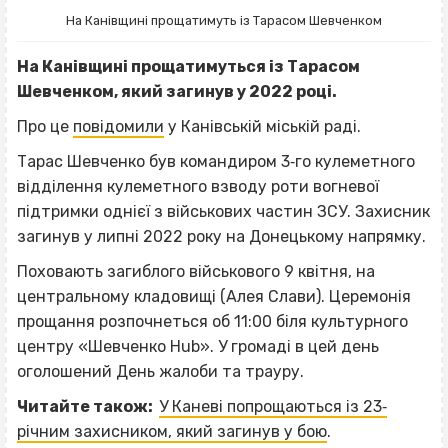
На Канівщині прощатимуть із Тарасом Шевченком
На Канівщині прощатимуться із Тарасом
Шевченком, який загинув у 2022 році.
Про це
повідомили
у Канівській міській раді.
Тарас Шевченко був командиром 3‐го кулеметного
відділення кулеметного взводу роти вогневої
підтримки однієї з військових частин ЗСУ. Захисник
загинув у липні 2022 року на Донецькому напрямку.
Поховають загиблого військового 9 квітня, на
центральному кладовищі (Алея Слави). Церемонія
прощання розпочнеться об 11:00 біля культурного
центру «Шевченко Hub». У громаді в цей день
оголошений День жалоби та трауру.
Читайте також:
У Каневі попрощаються із 23‐
річним захисником, який загинув у бою
.