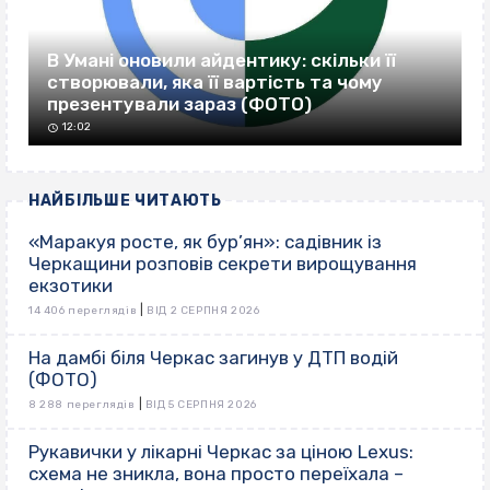
В Умані оновили айдентику: скільки її
створювали, яка її вартість та чому
презентували зараз (ФОТО)
12:02
НАЙБІЛЬШЕ ЧИТАЮТЬ
«Маракуя росте, як бур’ян»: садівник із
Черкащини розповів секрети вирощування
екзотики
|
14 406 переглядів
ВІД 2 СЕРПНЯ 2026
На дамбі біля Черкас загинув у ДТП водій
(ФОТО)
|
8 288 переглядів
ВІД 5 СЕРПНЯ 2026
Рукавички у лікарні Черкас за ціною Lexus:
схема не зникла, вона просто переїхала –