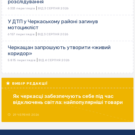
розслідування
|
6 333 переглядів
ВІД 3 СЕРПНЯ 2026
У ДТП у Черкаському районі загинув
мотоцикліст
|
6 157 переглядів
ВІД 3 СЕРПНЯ 2026
Черкащан запрошують утворити «живий
коридор»
|
5 875 переглядів
ВІД 4 СЕРПНЯ 2026
ВИБІР РЕДАКЦІЇ
Як черкасці забезпечують себе під час
відключень світла: найпопулярніші товари
29 ЧЕРВНЯ 2026