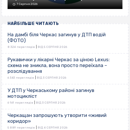
7 Серпня 2026
НАЙБІЛЬШЕ ЧИТАЮТЬ
На дамбі біля Черкас загинув у ДТП водій
(ФОТО)
|
8 324 переглядів
ВІД 5 СЕРПНЯ 2026
Рукавички у лікарні Черкас за ціною Lexus:
схема не зникла, вона просто переїхала –
розслідування
|
6 343 переглядів
ВІД 3 СЕРПНЯ 2026
У ДТП у Черкаському районі загинув
мотоцикліст
|
6 161 переглядів
ВІД 3 СЕРПНЯ 2026
Черкащан запрошують утворити «живий
коридор»
|
5 889 переглядів
ВІД 4 СЕРПНЯ 2026