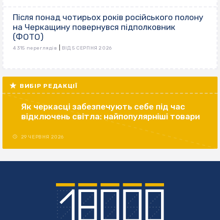
Після понад чотирьох років російського полону
на Черкащину повернувся підполковник
(ФОТО)
|
4 315 переглядів
ВІД 5 СЕРПНЯ 2026
ВИБІР РЕДАКЦІЇ
Як черкасці забезпечують себе під час
відключень світла: найпопулярніші товари
29 ЧЕРВНЯ 2026