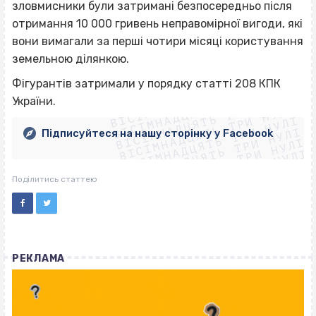
зловмисники були затримані безпосередньо після
отримання 10 000 гривень неправомірної вигоди, які
вони вимагали за перші чотири місяці користування
земельною ділянкою.
ВІСІМНАДЦЯТЬ ТРИ НУЛІ
Фігурантів затримали у порядку статті 208 КПК
ВІСІМНАДЦЯТЬ ТРИ НУЛІ
ВІСІМНАДЦЯТЬ ТРИ НУЛІ
України.
ВІСІМНАДЦЯТЬ ТРИ НУЛІ
ВІСІМНАДЦЯТЬ ТРИ НУЛІ
ВІСІМНАДЦЯТЬ ТРИ НУЛІ
Підписуйтеся на нашу сторінку у Facebook
ВІСІМНАДЦЯТЬ ТРИ НУЛІ
ВІСІМНАДЦЯТЬ ТРИ НУЛІ
Поділитись статтею
РЕКЛАМА