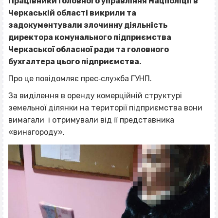
Працівники Головного управління Нацполіції в
Черкаській області викрили та
задокументували злочинну діяльність
директора комунального підприємства
Черкаської обласної ради та головного
бухгалтера цього підприємства.
Про це повідомляє прес‐служба ГУНП.
За виділення в оренду комерційній структурі
земельної ділянки на території підприємства вони
вимагали і отримували від її представника
«винагороду».