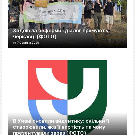
Ходою за реформи і діалог прямують
черкасці (ФОТО)
7 Серпня 2026
В Умані оновили айдентику: скільки її
створювали, яка її вартість та чому
презентували зараз (ФОТО)