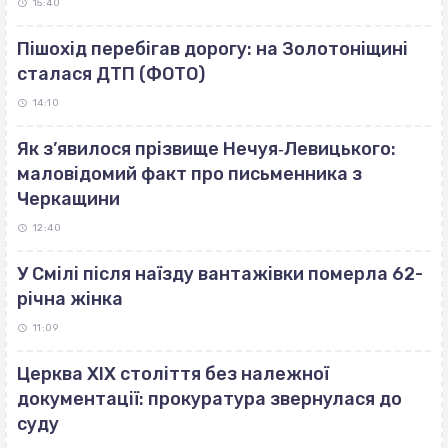
15:40
Пішохід перебігав дорогу: на Золотоніщині
сталася ДТП (ФОТО)
14:10
Як з’явилося прізвище Нечуя‐Левицького:
маловідомий факт про письменника з
Черкащини
12:40
У Смілі після наїзду вантажівки померла 62-
річна жінка
11:09
Церква ХІХ століття без належної
документації: прокуратура звернулася до
суду