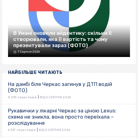
В Умані оновили айдентику: скільки її
створювали, яка її вартість та чому
презентували зараз (ФОТО)
7 Серпня 2026
НАЙБІЛЬШЕ ЧИТАЮТЬ
На дамбі біля Черкас загинув у ДТП водій
(ФОТО)
|
8 293 переглядів
ВІД 5 СЕРПНЯ 2026
Рукавички у лікарні Черкас за ціною Lexus:
схема не зникла, вона просто переїхала –
розслідування
|
6 337 переглядів
ВІД 3 СЕРПНЯ 2026