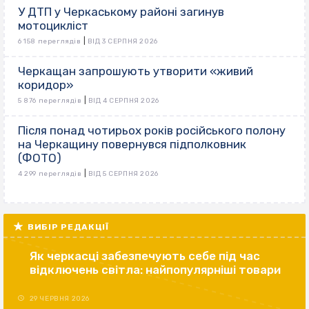
У ДТП у Черкаському районі загинув
мотоцикліст
|
6 158 переглядів
ВІД 3 СЕРПНЯ 2026
Черкащан запрошують утворити «живий
коридор»
|
5 876 переглядів
ВІД 4 СЕРПНЯ 2026
Після понад чотирьох років російського полону
на Черкащину повернувся підполковник
(ФОТО)
|
4 299 переглядів
ВІД 5 СЕРПНЯ 2026
ВИБІР РЕДАКЦІЇ
Як черкасці забезпечують себе під час
відключень світла: найпопулярніші товари
29 ЧЕРВНЯ 2026