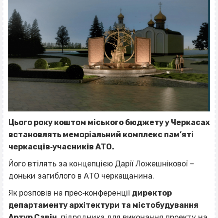
Цього року коштом міського бюджету у Черкасах
встановлять меморіальний комплекс пам’яті
черкасців‐учасників АТО.
Його втілять за концепцією Дарії Ложешнікової –
доньки загиблого в АТО черкащанина.
Як розповів на прес‐конференції
директор
департаменту архітектури та містобудування
Артур Савін
, підрядника для виконання проекту на