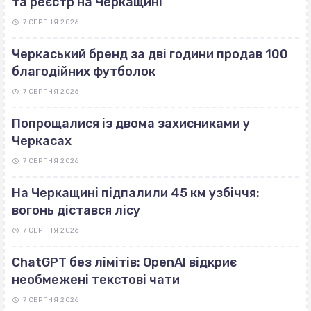
та реєстр на Черкащині
7 СЕРПНЯ 2026
Черкаський бренд за дві години продав 100
благодійних футболок
7 СЕРПНЯ 2026
Попрощалися із двома захисниками у
Черкасах
7 СЕРПНЯ 2026
На Черкащині підпалили 45 км узбіччя:
вогонь дістався лісу
7 СЕРПНЯ 2026
ChatGPT без лімітів: OpenAI відкриє
необмежені текстові чати
7 СЕРПНЯ 2026