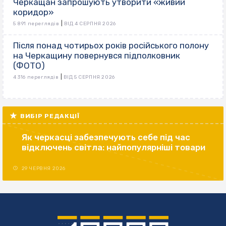
Черкащан запрошують утворити «живий
коридор»
|
5 891 переглядів
ВІД 4 СЕРПНЯ 2026
Після понад чотирьох років російського полону
на Черкащину повернувся підполковник
(ФОТО)
|
4 316 переглядів
ВІД 5 СЕРПНЯ 2026
ВИБІР РЕДАКЦІЇ
Як черкасці забезпечують себе під час
відключень світла: найпопулярніші товари
29 ЧЕРВНЯ 2026