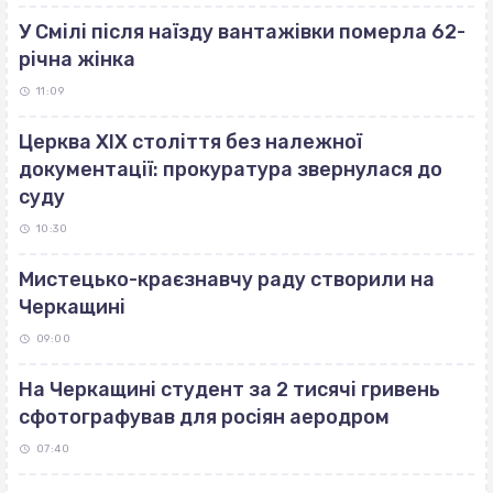
У Смілі після наїзду вантажівки померла 62-
річна жінка
11:09
Церква ХІХ століття без належної
документації: прокуратура звернулася до
суду
10:30
Мистецько-краєзнавчу раду створили на
Черкащині
09:00
На Черкащині студент за 2 тисячі гривень
сфотографував для росіян аеродром
07:40