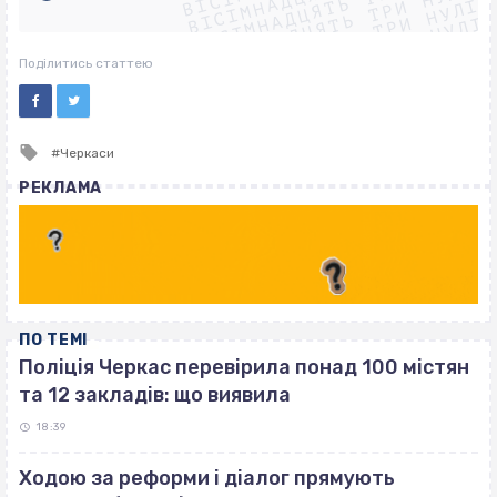
ВІСІМНАДЦЯТЬ ТРИ НУЛІ
ВІСІМНАДЦЯТЬ ТРИ НУЛІ
ВІСІМНАДЦЯТЬ ТРИ НУЛІ
ВІСІМНАДЦЯТЬ ТРИ НУЛІ
Поділитись статтею
Tagged
Черкаси
with
РЕКЛАМА
ПО ТЕМІ
Поліція Черкас перевірила понад 100 містян
та 12 закладів: що виявила
18:39
Ходою за реформи і діалог прямують