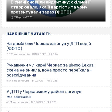
В Умані оновили айдентику: скільки її
створювали, яка її вартість та чому
презентували зараз (ФОТО)
7 Серпня 2026
НАЙБІЛЬШЕ ЧИТАЮТЬ
На дамбі біля Черкас загинув у ДТП водій
(ФОТО)
|
8 326 переглядів
ВІД 5 СЕРПНЯ 2026
Рукавички у лікарні Черкас за ціною Lexus:
схема не зникла, вона просто переїхала –
розслідування
|
6 344 переглядів
ВІД 3 СЕРПНЯ 2026
У ДТП у Черкаському районі загинув
мотоцикліст
|
6 161 переглядів
ВІД 3 СЕРПНЯ 2026