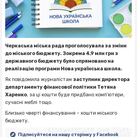
Черкаська міська рада проголосувала за зміни
до міського бюджету. Зокрема 4,9 млн грн з
державного бюджету було спрямовано на
реалізацію програми Нова українська школа.
Як повідомила журналістам
заступник директора
департаменту фінансової політики Тетяна
Харенко
, за ці кошти буде придбано комп’ютери,
сучасні меблі тощо.
ВІСІМНАДЦЯТЬ ТРИ НУЛІ
Близько чверті фінансування – кошти міського
ВІСІМНАДЦЯТЬ ТРИ НУЛІ
ВІСІМНАДЦЯТЬ ТРИ НУЛІ
бюджету.
ВІСІМНАДЦЯТЬ ТРИ НУЛІ
Підписуйтеся на нашу сторінку у Facebook