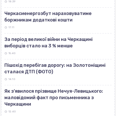
18:39
Черкасиенергозбут нараховуватиме
боржникам додаткові кошти
17:11
За період великої війни на Черкащині
виборців стало на 3 % менше
15:40
Пішохід перебігав дорогу: на Золотоніщині
сталася ДТП (ФОТО)
14:10
Як з’явилося прізвище Нечуя-Левицького:
маловідомий факт про письменника з
Черкащини
12:40