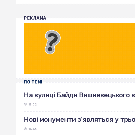
РЕКЛАМА
ПО ТЕМІ
На вулиці Байди Вишневецького 
15:02
Нові монументи з'являться у трь
14:46