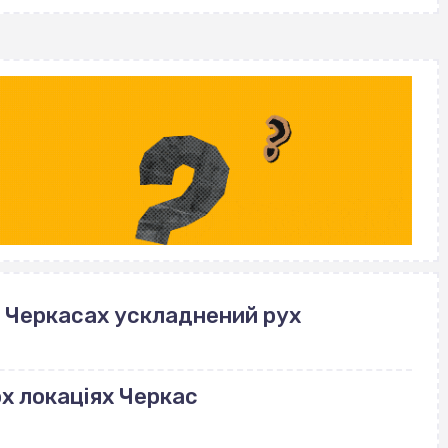
в Черкасах ускладнений рух
ох локаціях Черкас