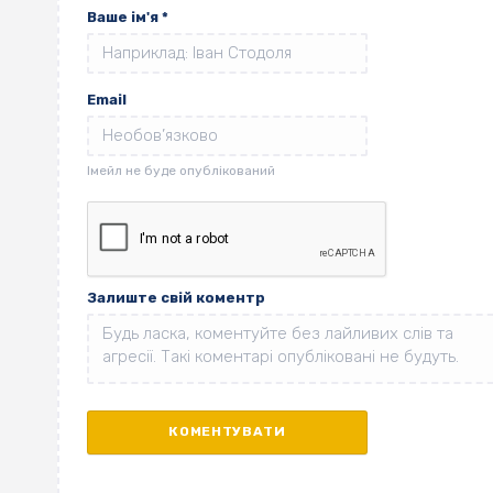
Ваше ім'я
*
Email
Залиште свій коментр