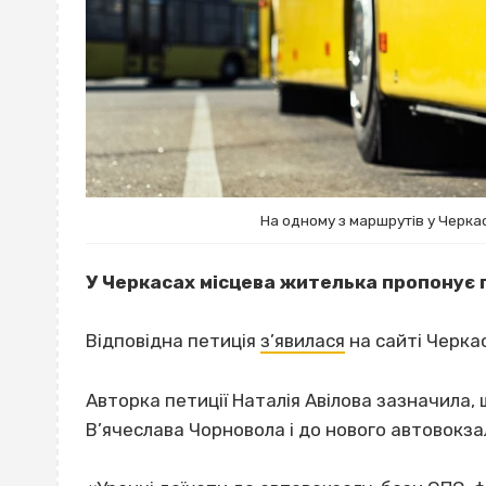
На одному з маршрутів у Черка
У Черкасах місцева жителька пропонує 
Відповідна петиція
з’явилася
на сайті Черкас
Авторка петиції Наталія Авілова зазначила,
В’ячеслава Чорновола і до нового автовокза