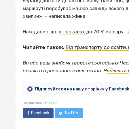
«Уранці доїхати до автовокзалу, бази ОПС,
маршруті перебуває майже завжди всього д
хвилин», – написала жінка.
Нагадаємо, що
у Черкасах
до 70 % маршрутів
Читайте також.
Від транспорту до освіти:
Ви або ваші знайомі творите сьогодення Че
проєкти й розвиваєте наш регіон. Н
адішліть
Підписуйтеся на нашу сторінку у Faceboo
Поділитись статтею
Facebook
Twitter