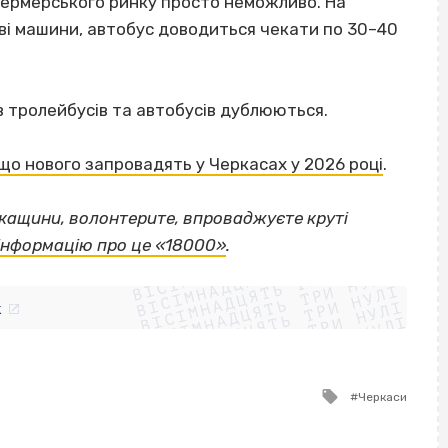
 фермерського ринку просто неможливо. На
ві машини, автобус доводиться чекати по 30–40
 тролейбусів та автобусів дублюються.
 що нового запровадять у Черкасах у 2026 році
.
ркащини, волонтерите, впроваджуєте круті
ВІСІМНАДЦЯТЬ ТРИ НУЛІ
 інформацію про це «18000»
.
ВІСІМНАДЦЯТЬ ТРИ НУЛІ
ВІСІМНАДЦЯТЬ ТРИ НУЛІ
ВІСІМНАДЦЯТЬ ТРИ НУЛІ
ВІСІМНАДЦЯТЬ ТРИ НУЛІ
ВІСІМНАДЦЯТЬ ТРИ НУЛІ
k
ВІСІМНАДЦЯТЬ ТРИ НУЛІ
ВІСІМНАДЦЯТЬ ТРИ НУЛІ
Tagged
Черкаси
with