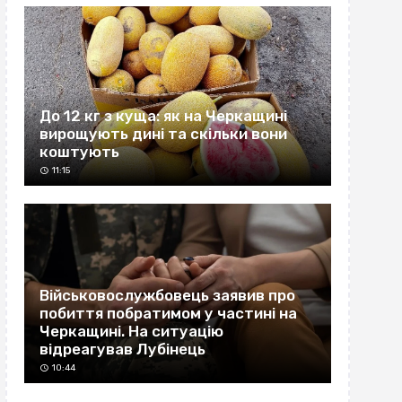
До 12 кг з куща: як на Черкащині
вирощують дині та скільки вони
коштують
11:15
Військовослужбовець заявив про
побиття побратимом у частині на
Черкащині. На ситуацію
відреагував Лубінець
10:44