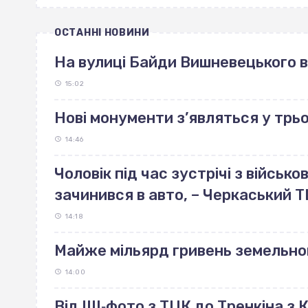
ОСТАННІ НОВИНИ
На вулиці Байди Вишневецького 
15:02
Нові монументи з’являться у трь
14:46
Чоловік під час зустрічі з війсь
зачинився в авто, – Черкаський 
14:18
Майже мільярд гривень земельно
14:00
Від ШІ‐фото з ТЦК до Тренкіна з К