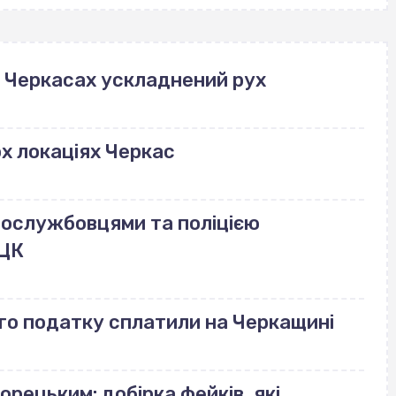
в Черкасах ускладнений рух
ох локаціях Черкас
ковослужбовцями та поліцією
ТЦК
го податку сплатили на Черкащині
орецьким: добірка фейків, які