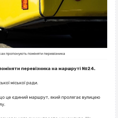
сах пропонують поміняти перевізника
поміняти перевізника на маршруті №24.
ької міської ради.
 що це єдиний маршрут, який пролягає вулицею
лу.