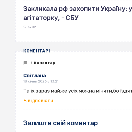
Закликала рф захопити Україну: 
агітаторку, - СБУ
13:02
КОМЕНТАРІ
1 Коментар
Світлана
18 січня 2026 в 13:21
Та їх зараз майже усіх можна міняти,бо їздя
ВІДПОВІCТИ
Залиште свій коментар