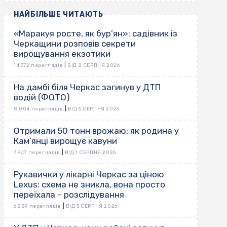
НАЙБІЛЬШЕ ЧИТАЮТЬ
«Маракуя росте, як бур’ян»: садівник із
Черкащини розповів секрети
вирощування екзотики
|
14 372 переглядів
ВІД 2 СЕРПНЯ 2026
На дамбі біля Черкас загинув у ДТП
водій (ФОТО)
|
8 004 переглядів
ВІД 5 СЕРПНЯ 2026
Отримали 50 тонн врожаю: як родина у
Кам’янці вирощує кавуни
|
7 947 переглядів
ВІД 1 СЕРПНЯ 2026
Рукавички у лікарні Черкас за ціною
Lexus: схема не зникла, вона просто
переїхала – розслідування
|
6 289 переглядів
ВІД 3 СЕРПНЯ 2026