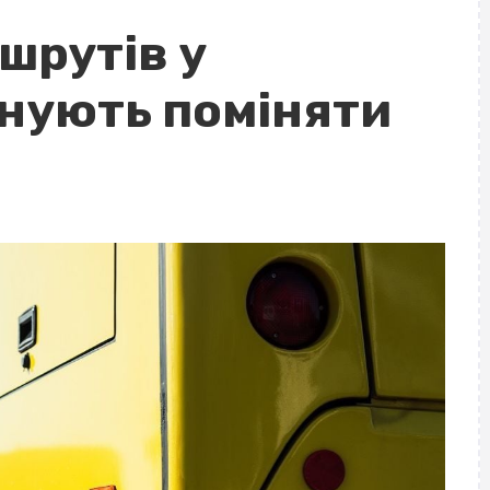
шрутів у
нують поміняти