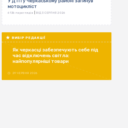
У ДТП у Черкаському районі загинув
мотоцикліст
|
6 136 переглядів
ВІД 3 СЕРПНЯ 2026
ВИБІР РЕДАКЦІЇ
Як черкасці забезпечують себе під
час відключень світла:
найпопулярніші товари
29 ЧЕРВНЯ 2026