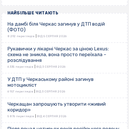
НАЙБІЛЬШЕ ЧИТАЮТЬ
На дамбі біля Черкас загинув у ДТП водій
(ФОТО)
|
8 292 переглядів
ВІД 5 СЕРПНЯ 2026
Рукавички у лікарні Черкас за ціною Lexus:
схема не зникла, вона просто переїхала –
розслідування
|
6 335 переглядів
ВІД 3 СЕРПНЯ 2026
У ДТП у Черкаському районі загинув
мотоцикліст
|
6 157 переглядів
ВІД 3 СЕРПНЯ 2026
Черкащан запрошують утворити «живий
коридор»
|
5 876 переглядів
ВІД 4 СЕРПНЯ 2026
Після понад чотирьох років російського полону