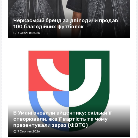
Черкаський бренд за дві години продав
100 благодійних футболок
7 Серпня 2026
В Умані оновили айдентику: скільки її
створювали, яка її вартість та чому
презентували зараз (ФОТО)
7 Серпня 2026