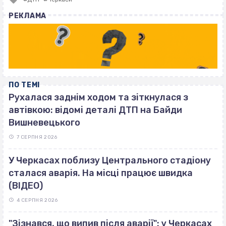
with
РЕКЛАМА
ПО ТЕМІ
Рухалася заднім ходом та зіткнулася з
автівкою: відомі деталі ДТП на Байди
Вишневецького
7 СЕРПНЯ 2026
У Черкасах поблизу Центрального стадіону
сталася аварія. На місці працює швидка
(ВІДЕО)
4 СЕРПНЯ 2026
"Зізнався, що випив після аварії": у Черкасах