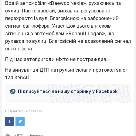
Водій автомобіля «Daewoo Nexia», рухаючись па
вулиці Пастерівській, виїхав на регульоване
перехрестя із вул. Благовісною на заборонений
сигнал світлофора. Унаслідок цього він скоїв
зіткнення з автомобілем «Renault Logan», що
рухався по вулиці Благовісній на дозволений сигнал
світлофора.
Під час автопригоди ніхто не постраждав.
ВІСІМНАДЦЯТЬ ТРИ НУЛІ
На винуватця ДТП патрульні склали протокол за ст.
ВІСІМНАДЦЯТЬ ТРИ НУЛІ
ВІСІМНАДЦЯТЬ ТРИ НУЛІ
124 КУпАП.
ВІСІМНАДЦЯТЬ ТРИ НУЛІ
ВІСІМНАДЦЯТЬ ТРИ НУЛІ
ВІСІМНАДЦЯТЬ ТРИ НУЛІ
Підписуйтеся на нашу сторінку у Facebook
ВІСІМНАДЦЯТЬ ТРИ НУЛІ
ВІСІМНАДЦЯТЬ ТРИ НУЛІ
Поділитись статтею
Tagged
ДТП
Черкаси