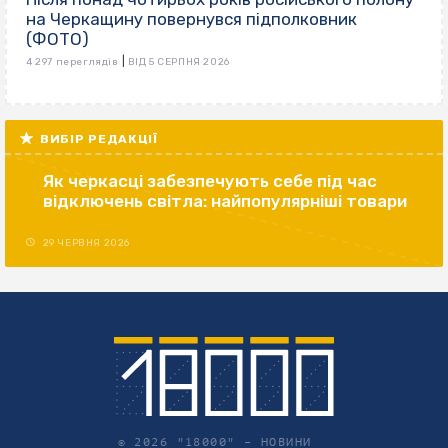
на Черкащину повернувся підполковник
(ФОТО)
|
4 297 переглядів
ВІД 5 СЕРПНЯ 2026
ВИБІР РЕДАКЦІЇ
Як черкасці забезпечують себе під час
відключень світла: найпопулярніші товари
29 ЧЕРВНЯ 2026
© 2026 "18000" –
НОВИНИ