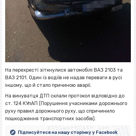
На перехресті зіткнулися автомобілі ВАЗ 2103 та
ВАЗ 2101. Один із водіїв не надав переваги в русі
іншому, що й стало причиною аварії.
На винуватця ДТП склали протокол відповідно до
ст. 124 КУпАП (Порушення учасниками дорожнього
ВІСІМНАДЦЯТЬ ТРИ НУЛІ
руху правил дорожнього руху, що спричинило
ВІСІМНАДЦЯТЬ ТРИ НУЛІ
ВІСІМНАДЦЯТЬ ТРИ НУЛІ
пошкодження транспортних засобів).
ВІСІМНАДЦЯТЬ ТРИ НУЛІ
Підписуйтеся на нашу сторінку у Facebook