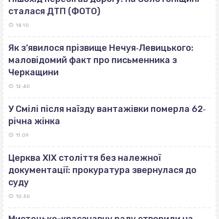
сталася ДТП (ФОТО)
14:10
Як з’явилося прізвище Нечуя‐Левицького:
маловідомий факт про письменника з
Черкащини
12:40
У Смілі після наїзду вантажівки померла 62‐
річна жінка
11:09
Церква ХІХ століття без належної
документації: прокуратура звернулася до
суду
10:30
Мистецько-краєзнавчу раду створили на