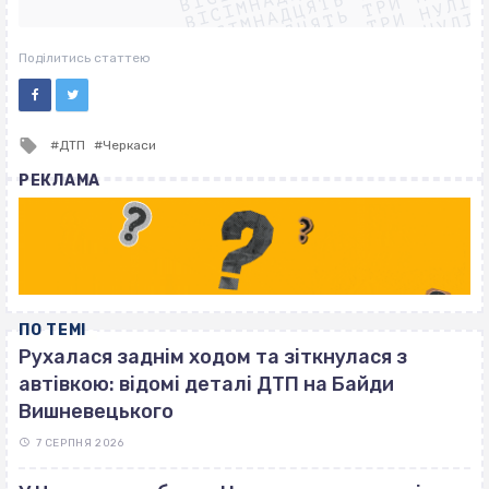
ВІСІМНАДЦЯТЬ ТРИ НУЛІ
ВІСІМНАДЦЯТЬ ТРИ НУЛІ
ВІСІМНАДЦЯТЬ ТРИ НУЛІ
ВІСІМНАДЦЯТЬ ТРИ НУЛІ
Поділитись статтею
Tagged
ДТП
Черкаси
with
РЕКЛАМА
ПО ТЕМІ
Рухалася заднім ходом та зіткнулася з
автівкою: відомі деталі ДТП на Байди
Вишневецького
7 СЕРПНЯ 2026