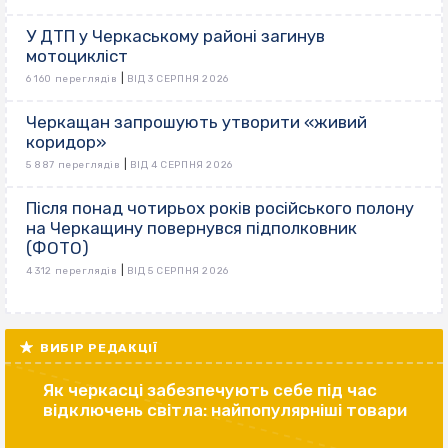
У ДТП у Черкаському районі загинув
мотоцикліст
|
6 160 переглядів
ВІД 3 СЕРПНЯ 2026
Черкащан запрошують утворити «живий
коридор»
|
5 887 переглядів
ВІД 4 СЕРПНЯ 2026
Після понад чотирьох років російського полону
на Черкащину повернувся підполковник
(ФОТО)
|
4 312 переглядів
ВІД 5 СЕРПНЯ 2026
ВИБІР РЕДАКЦІЇ
Як черкасці забезпечують себе під час
відключень світла: найпопулярніші товари