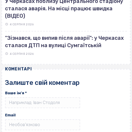
У Черкасах поблизу Центрального стадіону
сталася аварія. На місці працює швидка
(ВІДЕО)
4 СЕРПНЯ 2026
"Зізнався, що випив після аварії": у Черкасах
сталася ДТП на вулиці Сумгаїтській
4 СЕРПНЯ 2026
КОМЕНТАРІ
Залиште свій коментар
Ваше ім'я
*
Email