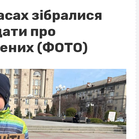
асах зібралися
дати про
ених (ФОТО)