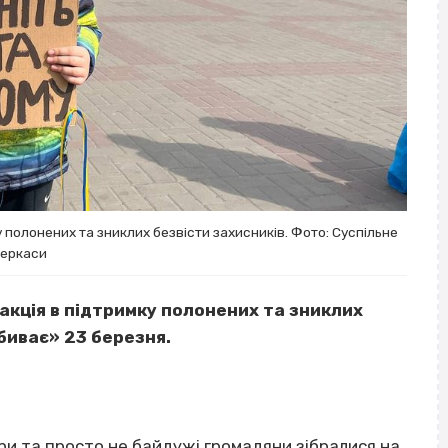
у полонених та зниклих безвісти захисників. Фото: Суспільне
еркаси
 акція в підтримку полонених та зниклих
вбиває» 23 березня.
тери та просто не байдужі громадяни зібралися на