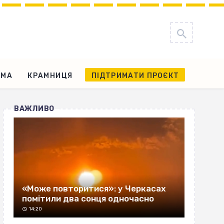
АМА
КРАМНИЦЯ
ПІДТРИМАТИ ПРОЄКТ
ВАЖЛИВО
«Може повторитися»: у Черкасах
помітили два сонця одночасно
14:20