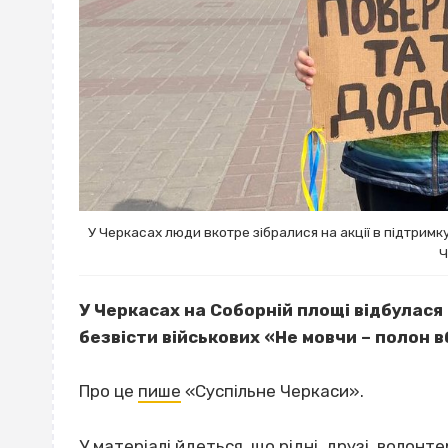
У Черкасах люди вкотре зібралися на акції в підтримк
Ч
У Черкасах на Соборній площі відбулася
безвісти військових «Не мовчи – полон 
Про це
пише
«Суспільне Черкаси».
У матеріалі йдеться, що рідні, друзі, волон