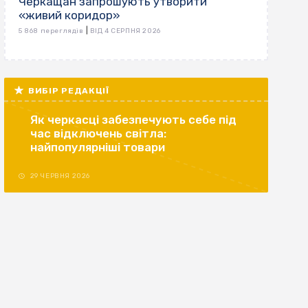
Черкащан запрошують утворити
«живий коридор»
|
5 868 переглядів
ВІД 4 СЕРПНЯ 2026
ВИБІР РЕДАКЦІЇ
Як черкасці забезпечують себе під
час відключень світла:
найпопулярніші товари
29 ЧЕРВНЯ 2026