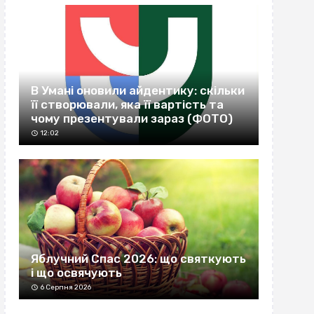
В Умані оновили айдентику: скільки
її створювали, яка її вартість та
чому презентували зараз (ФОТО)
12:02
Яблучний Спас 2026: що святкують
і що освячують
6 Серпня 2026