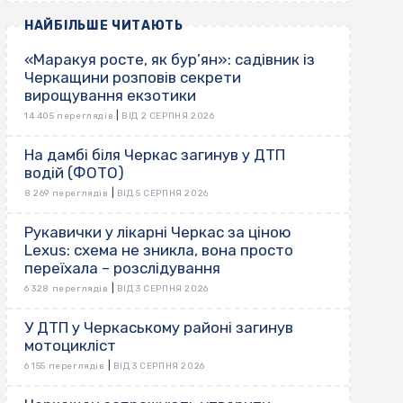
НАЙБІЛЬШЕ ЧИТАЮТЬ
«Маракуя росте, як бур’ян»: садівник із
Черкащини розповів секрети
вирощування екзотики
|
14 405 переглядів
ВІД 2 СЕРПНЯ 2026
На дамбі біля Черкас загинув у ДТП
водій (ФОТО)
|
8 269 переглядів
ВІД 5 СЕРПНЯ 2026
Рукавички у лікарні Черкас за ціною
Lexus: схема не зникла, вона просто
переїхала – розслідування
|
6 328 переглядів
ВІД 3 СЕРПНЯ 2026
У ДТП у Черкаському районі загинув
мотоцикліст
|
6 155 переглядів
ВІД 3 СЕРПНЯ 2026