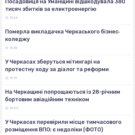
Посадовиця на Уманщині відшкодувала 380
тисяч збитків за електроенергію
13:54
Померла викладачка Черкаського бізнес‐
коледжу
13:35
У Черкасах зберуться мітингарі на
протестну ходу за діалог та реформи
13:19
На Черкащині попрощаються із 28-річним
бортовим авіаційним техніком
13:00
У Черкасах перевірили місце тимчасового
розміщення ВПО: є недоліки (ФОТО)