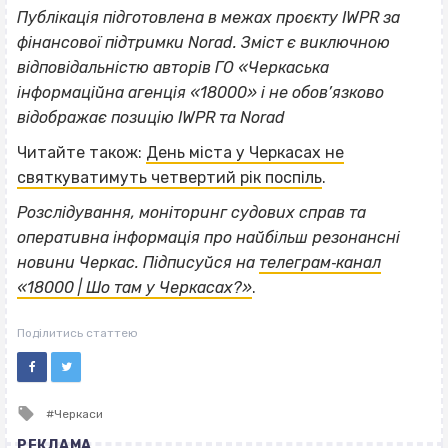
Публікація підготовлена в межах проєкту IWPR за
фінансової підтримки Norad. Зміст є виключною
відповідальністю авторів ГО «Черкаська
інформаційна агенція «18000» і не обов’язково
відображає позицію IWPR та Norad
Читайте також:
День міста у Черкасах не
святкуватимуть четвертий рік поспіль
.
Розслідування, моніторинг судових справ та
оперативна інформація про найбільш резонансні
новини Черкас. Підписуйся на
телеграм‐канал
«18000 | Шо там у Черкасах?»
.
Поділитись статтею
Tagged
Черкаси
with
РЕКЛАМА