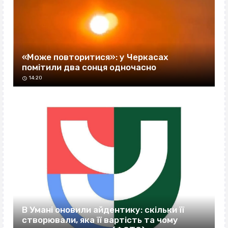
«Може повторитися»: у Черкасах
помітили два сонця одночасно
14:20
В Умані оновили айдентику: скільки її
створювали, яка її вартість та чому