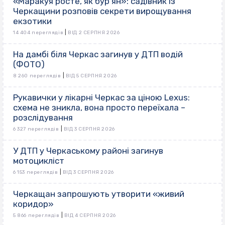
«Маракуя росте, як бур’ян»: садівник із
Черкащини розповів секрети вирощування
екзотики
|
14 404 переглядів
ВІД 2 СЕРПНЯ 2026
На дамбі біля Черкас загинув у ДТП водій
(ФОТО)
|
8 260 переглядів
ВІД 5 СЕРПНЯ 2026
Рукавички у лікарні Черкас за ціною Lexus:
схема не зникла, вона просто переїхала –
розслідування
|
6 327 переглядів
ВІД 3 СЕРПНЯ 2026
У ДТП у Черкаському районі загинув
мотоцикліст
|
6 153 переглядів
ВІД 3 СЕРПНЯ 2026
Черкащан запрошують утворити «живий
коридор»
|
5 866 переглядів
ВІД 4 СЕРПНЯ 2026