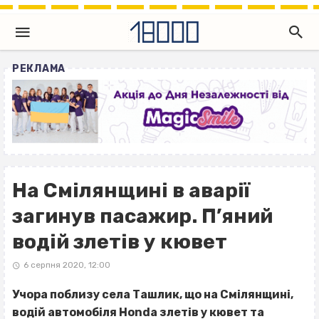
РЕКЛАМА
На Смілянщині в аварії
загинув пасажир. П’яний
водій злетів у кювет
6 серпня 2020, 12:00
Учора поблизу села Ташлик, що на Смілянщині,
водій автомобіля Honda злетів у кювет та