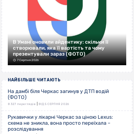
В Умані оновили айдентику: скільки її
створювали, яка її вартість та чому
презентували зараз (ФОТО)
7 Серпня 2026
НАЙБІЛЬШЕ ЧИТАЮТЬ
На дамбі біля Черкас загинув у ДТП водій
(ФОТО)
|
8 327 переглядів
ВІД 5 СЕРПНЯ 2026
Рукавички у лікарні Черкас за ціною Lexus:
схема не зникла, вона просто переїхала –
розслідування