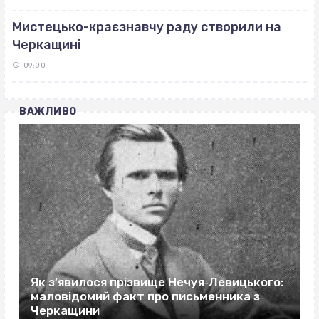
Мистецько-краєзнавчу раду створили на
Черкащині
09:00
ВАЖЛИВО
Як з’явилося прізвище Нечуя‐Левицького:
маловідомий факт про письменника з
Черкащини