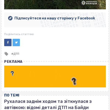
ВІСІМНАДЦЯТЬ ТРИ НУЛІ
ВІСІМНАДЦЯТЬ ТРИ НУЛІ
ВІСІМНАДЦЯТЬ ТРИ НУЛІ
ВІСІМНАДЦЯТЬ ТРИ НУЛІ
ВІСІМНАДЦЯТЬ ТРИ НУЛІ
ВІСІМНАДЦЯТЬ ТРИ НУЛІ
Підписуйтеся на нашу сторінку у Facebook
ВІСІМНАДЦЯТЬ ТРИ НУЛІ
ВІСІМНАДЦЯТЬ ТРИ НУЛІ
Поділитись статтею
Tagged
ДТП
with
РЕКЛАМА
ПО ТЕМІ
Рухалася заднім ходом та зіткнулася з
автівкою: відомі деталі ДТП на Байди