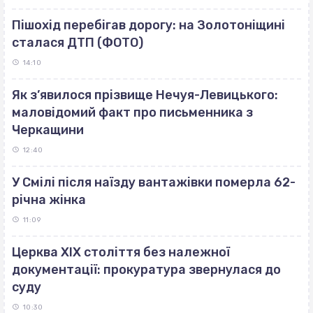
Пішохід перебігав дорогу: на Золотоніщині
сталася ДТП (ФОТО)
14:10
Як з’явилося прізвище Нечуя-Левицького:
маловідомий факт про письменника з
Черкащини
12:40
У Смілі після наїзду вантажівки померла 62-
річна жінка
11:09
Церква ХІХ століття без належної
документації: прокуратура звернулася до
суду
10:30