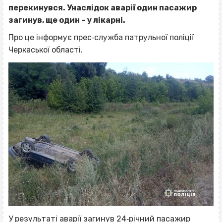
перекинувся. Унаслідок аварії один пасажир
загинув, ще один – у лікарні.
Про це інформує прес‐служба патрульної поліції
Черкаської області.
У результаті аварії загинув 24‐річний пасажир