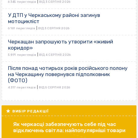
|
6 345 переглядів
ВІД 3 СЕРПНЯ 2026
У ДТП у Черкаському районі загинув
мотоцикліст
|
6 161 переглядів
ВІД 3 СЕРПНЯ 2026
Черкащан запрошують утворити «живий
коридор»
|
5 891 переглядів
ВІД 4 СЕРПНЯ 2026
Після понад чотирьох років російського полону
на Черкащину повернувся підполковник
(ФОТО)
|
4 317 переглядів
ВІД 5 СЕРПНЯ 2026
ВИБІР РЕДАКЦІЇ
Як черкасці забезпечують себе під час
відключень світла: найпопулярніші товари