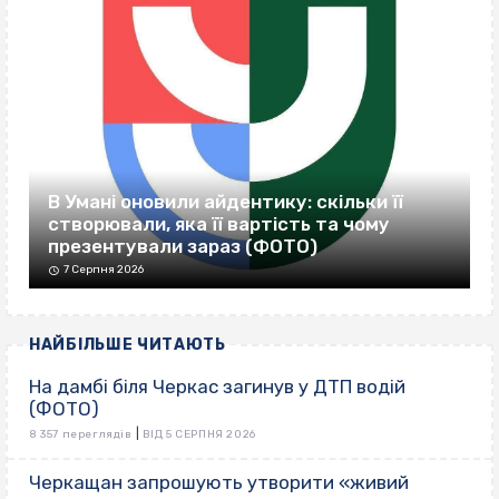
В Умані оновили айдентику: скільки її
створювали, яка її вартість та чому
презентували зараз (ФОТО)
7 Серпня 2026
НАЙБІЛЬШЕ ЧИТАЮТЬ
На дамбі біля Черкас загинув у ДТП водій
(ФОТО)
|
8 357 переглядів
ВІД 5 СЕРПНЯ 2026
Черкащан запрошують утворити «живий