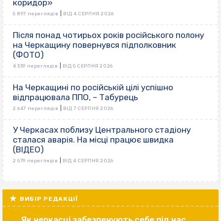
коридор»
|
5 897 переглядів
ВІД 4 СЕРПНЯ 2026
Після понад чотирьох років російського полону
на Черкащину повернувся підполковник
(ФОТО)
|
4 339 переглядів
ВІД 5 СЕРПНЯ 2026
На Черкащині по російській цілі успішно
відпрацювала ППО, – Табурець
|
2 647 переглядів
ВІД 7 СЕРПНЯ 2026
У Черкасах поблизу Центрального стадіону
сталася аварія. На місці працює швидка
(ВІДЕО)
|
2 579 переглядів
ВІД 4 СЕРПНЯ 2026
ВИБІР РЕДАКЦІЇ
Як черкасці забезпечують себе під час