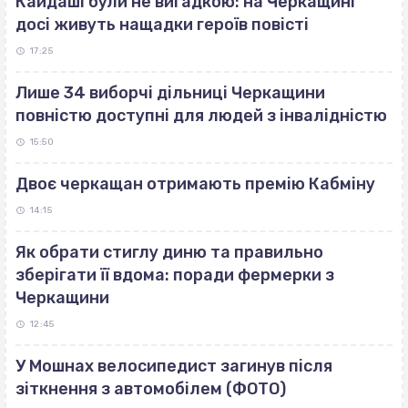
Кайдаші були не вигадкою: на Черкащині
досі живуть нащадки героїв повісті
17:25
Лише 34 виборчі дільниці Черкащини
повністю доступні для людей з інвалідністю
15:50
Двоє черкащан отримають премію Кабміну
14:15
Як обрати стиглу диню та правильно
зберігати її вдома: поради фермерки з
Черкащини
12:45
У Мошнах велосипедист загинув після
зіткнення з автомобілем (ФОТО)