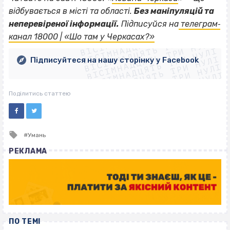
відбувається в місті та області.
Без маніпуляцій та
ВІСІМНАДЦЯТЬ ТРИ НУЛІ
неперевіреної інформації.
Підписуйся на
телеграм‐
ВІСІМНАДЦЯТЬ ТРИ НУЛІ
ВІСІМНАДЦЯТЬ ТРИ НУЛІ
канал 18000 | «Шо там у Черкасах?»
ВІСІМНАДЦЯТЬ ТРИ НУЛІ
ВІСІМНАДЦЯТЬ ТРИ НУЛІ
ВІСІМНАДЦЯТЬ ТРИ НУЛІ
Підписуйтеся на нашу сторінку у Facebook
ВІСІМНАДЦЯТЬ ТРИ НУЛІ
ВІСІМНАДЦЯТЬ ТРИ НУЛІ
Поділитись статтею
Tagged
Умань
with
РЕКЛАМА
ПО ТЕМІ