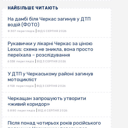
НАЙБІЛЬШЕ ЧИТАЮТЬ
На дамбі біля Черкас загинув у ДТП
водій (ФОТО)
|
8 307 переглядів
ВІД 5 СЕРПНЯ 2026
Рукавички у лікарні Черкас за ціною
Lexus: схема не зникла, вона просто
переїхала – розслідування
|
6 338 переглядів
ВІД 3 СЕРПНЯ 2026
У ДТП у Черкаському районі загинув
мотоцикліст
|
6 158 переглядів
ВІД 3 СЕРПНЯ 2026
Черкащан запрошують утворити
«живий коридор»
|
5 880 переглядів
ВІД 4 СЕРПНЯ 2026
Після понад чотирьох років російського