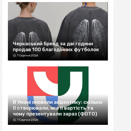
Черкаський бренд за дві години
продав 100 благодійних футболок
7 Серпня 2026
В Умані оновили айдентику: скільки
її створювали, яка її вартість та
чому презентували зараз (ФОТО)
7 Серпня 2026