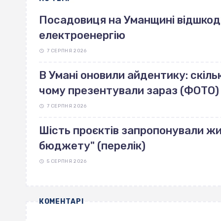
Посадовиця на Уманщині відшкоду
електроенергію
7 СЕРПНЯ 2026
В Умані оновили айдентику: скільк
чому презентували зараз (ФОТО)
7 СЕРПНЯ 2026
Шість проєктів запропонували жи
бюджету" (перелік)
5 СЕРПНЯ 2026
КОМЕНТАРІ