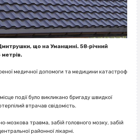
. Дмитрушки, що на Уманщині. 58‐річний
5 метрів.
треної медичної допомоги та медицини катастроф
 місце події було викликано бригаду швидкої
отерпілий втрачав свідомість.
‐мозкова травма, забій головного мозку, забій
ВІСІМНАДЦЯТЬ ТРИ НУЛІ
ентральної районної лікарні.