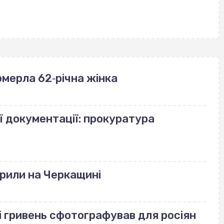
померла 62‐річна жінка
ї документації: прокуратура
рили на Черкащині
і гривень сфотографував для росіян