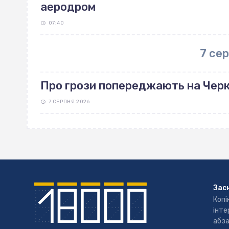
аеродром
07:40
7 се
Про грози попереджають на Чер
7 СЕРПНЯ 2026
Зас
Копі
інте
абза