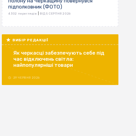
полону на Черкащину повернувся
підполковник (ФОТО)
|
4 302 переглядів
ВІД 5 СЕРПНЯ 2026
ВИБІР РЕДАКЦІЇ
Як черкасці забезпечують себе під
час відключень світла:
найпопулярніші товари
29 ЧЕРВНЯ 2026