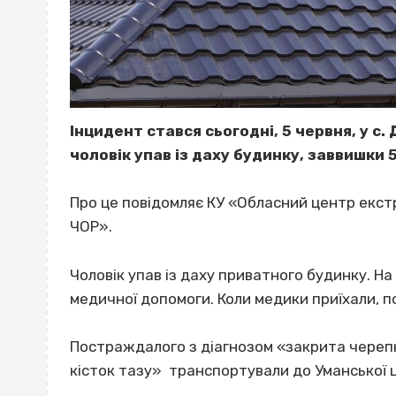
Інцидент стався сьогодні, 5 червня, у с
чоловік упав із даху будинку, заввишки 
Про це повідомляє КУ «Обласний центр екс
ЧОР».
Чоловік упав із даху приватного будинку. На
медичної допомоги. Коли медики приїхали, п
Постраждалого з діагнозом «закрита черепно
кісток тазу» транспортували до Уманської ц