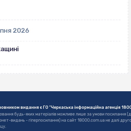
рпня 2026
кащині
новником видання є ГО “Черкаська інформаційна агенція 180
ювання будь-яких матеріалів можливе лише за умови посилання (
рнет-видань - гіперпосилання) на сайт 18000.com.ua не далі друг
цу.