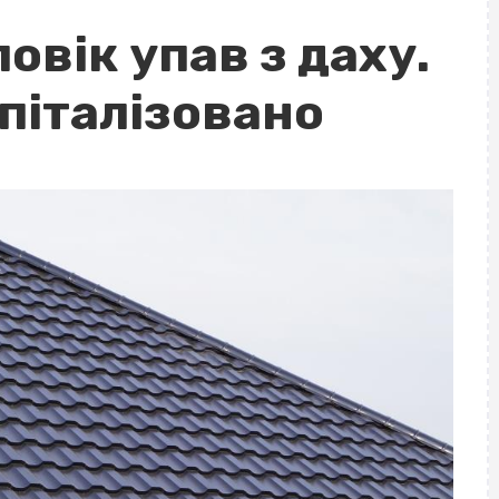
овік упав з даху.
піталізовано