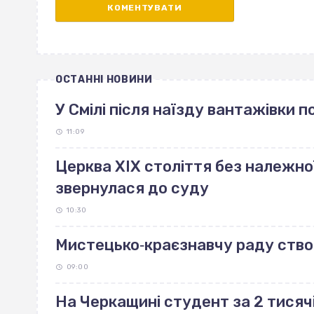
ОСТАННІ НОВИНИ
У Смілі після наїзду вантажівки 
11:09
Церква ХІХ століття без належно
звернулася до суду
10:30
Мистецько‐краєзнавчу раду ство
09:00
На Черкащині студент за 2 тисяч