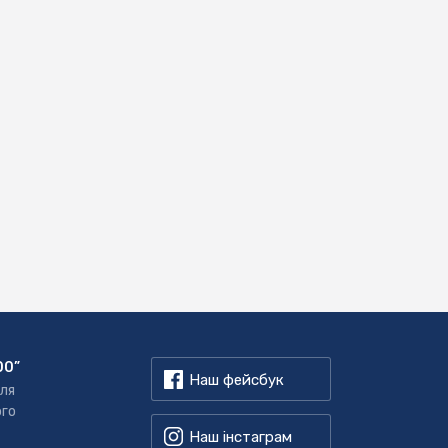
00”
Наш фейсбук
для
ого
Наш інстаграм