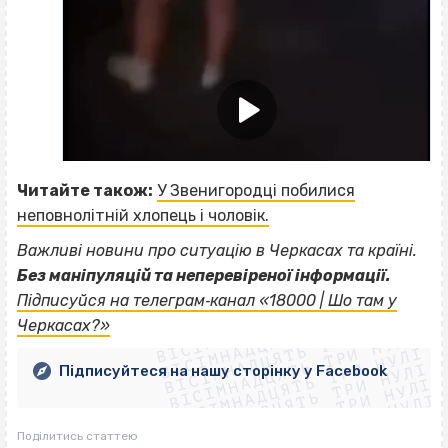
Читайте також:
У Звенигородці побилися
неповнолітній хлопець і чоловік.
Важливі новини про ситуацію в Черкасах та країні.
Без маніпуляцій та неперевіреної інформації.
ВІСІМНАДЦЯТЬ ТРИ НУЛІ
Підписуйся на телеграм‐канал «18000 | Шо там у
ВІСІМНАДЦЯТЬ ТРИ НУЛІ
ВІСІМНАДЦЯТЬ ТРИ НУЛІ
Черкасах?»
ВІСІМНАДЦЯТЬ ТРИ НУЛІ
ВІСІМНАДЦЯТЬ ТРИ НУЛІ
ВІСІМНАДЦЯТЬ ТРИ НУЛІ
Підписуйтеся на нашу сторінку у Facebook
ВІСІМНАДЦЯТЬ ТРИ НУЛІ
ВІСІМНАДЦЯТЬ ТРИ НУЛІ
Поділитись статтею