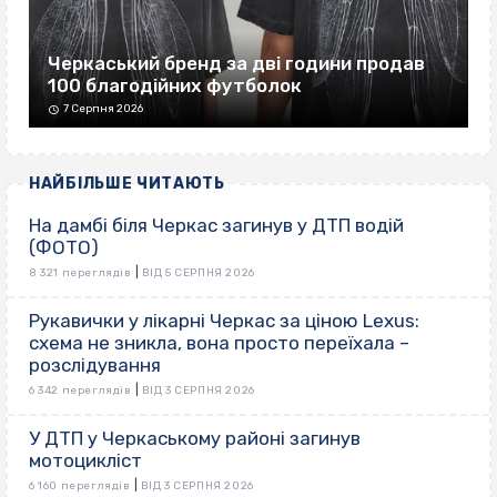
Черкаський бренд за дві години продав
100 благодійних футболок
7 Серпня 2026
НАЙБІЛЬШЕ ЧИТАЮТЬ
На дамбі біля Черкас загинув у ДТП водій
(ФОТО)
|
8 321 переглядів
ВІД 5 СЕРПНЯ 2026
Рукавички у лікарні Черкас за ціною Lexus:
схема не зникла, вона просто переїхала –
розслідування
|
6 342 переглядів
ВІД 3 СЕРПНЯ 2026
У ДТП у Черкаському районі загинув
мотоцикліст
|
6 160 переглядів
ВІД 3 СЕРПНЯ 2026