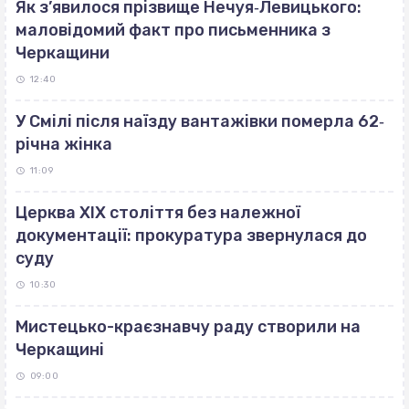
Як з’явилося прізвище Нечуя‐Левицького:
маловідомий факт про письменника з
Черкащини
12:40
У Смілі після наїзду вантажівки померла 62‐
річна жінка
11:09
Церква ХІХ століття без належної
документації: прокуратура звернулася до
суду
10:30
Мистецько-краєзнавчу раду створили на
Черкащині
09:00