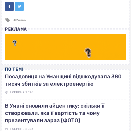
Tagged
Умань
with
РЕКЛАМА
ПО ТЕМІ
Посадовиця на Уманщині відшкодувала 380
тисяч збитків за електроенергію
7 СЕРПНЯ 2026
В Умані оновили айдентику: скільки її
створювали, яка її вартість та чому
презентували зараз (ФОТО)
7 СЕРПНЯ 2026