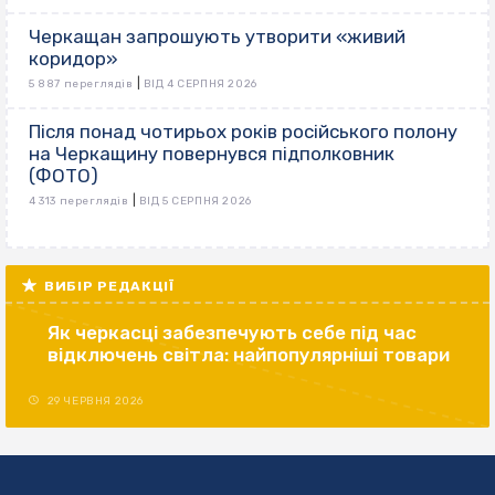
Черкащан запрошують утворити «живий
коридор»
|
5 887 переглядів
ВІД 4 СЕРПНЯ 2026
Після понад чотирьох років російського полону
на Черкащину повернувся підполковник
(ФОТО)
|
4 313 переглядів
ВІД 5 СЕРПНЯ 2026
ВИБІР РЕДАКЦІЇ
Як черкасці забезпечують себе під час
відключень світла: найпопулярніші товари
29 ЧЕРВНЯ 2026