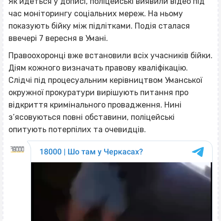
Як йдеться у дописі, поліцейські виявили відео під
час моніторингу соціальних мереж. На ньому
показують бійку між підлітками. Подія сталася
ввечері 7 вересня в Умані.
Правоохоронці вже встановили всіх учасників бійки.
Діям кожного визначать правову кваліфікацію.
Слідчі під процесуальним керівництвом Уманської
окружної прокуратури вирішують питання про
відкриття кримінального провадження. Нині
з’ясовуються повні обставини, поліцейські
опитують потерпілих та очевидців.