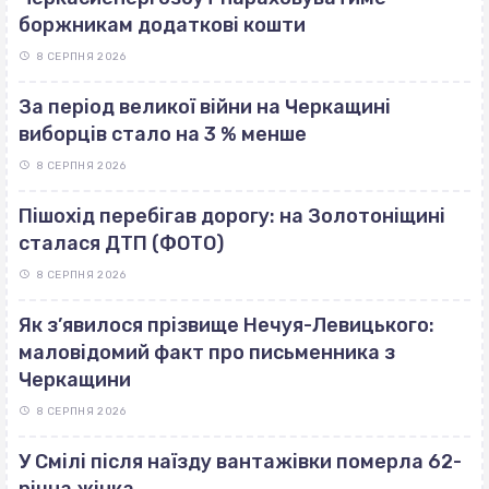
боржникам додаткові кошти
8 СЕРПНЯ 2026
За період великої війни на Черкащині
виборців стало на 3 % менше
8 СЕРПНЯ 2026
Пішохід перебігав дорогу: на Золотоніщині
сталася ДТП (ФОТО)
8 СЕРПНЯ 2026
Як з’явилося прізвище Нечуя-Левицького:
маловідомий факт про письменника з
Черкащини
8 СЕРПНЯ 2026
У Смілі після наїзду вантажівки померла 62-
річна жінка