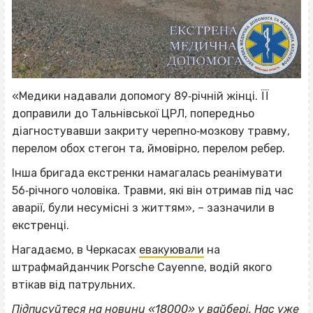
«Медики надавали допомогу 89‐річній жінці. ЇЇ
доправили до Тальнівської ЦРЛ, попередньо
діагностувавши закриту черепно‐мозкову травму,
перелом обох стегон та, ймовірно, перелом ребер.
Інша бригада екстренки намагалась реанімувати
56‐річного чоловіка. Травми, які він отримав під час
аварії, були несумісні з життям», – зазначили в
екстренці.
Нагадаємо, в Черкасах
евакуювали
на
штрафмайданчик Porsche Cayenne, водій якого
втікав від патрульних.
Підписуйтеся на новини «18000» у
вайбері
. Нас уже