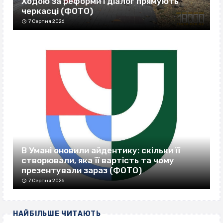
Ходою за реформи і діалог прямують
черкасці (ФОТО)
7 Серпня 2026
В Умані оновили айдентику: скільки її
створювали, яка її вартість та чому
презентували зараз (ФОТО)
7 Серпня 2026
НАЙБІЛЬШЕ ЧИТАЮТЬ