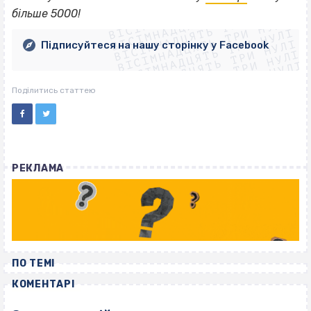
ВІСІМНАДЦЯТЬ ТРИ НУЛІ
ВІСІМНАДЦЯТЬ ТРИ НУЛІ
ВІСІМНАДЦЯТЬ ТРИ НУЛІ
більше 5000!
ВІСІМНАДЦЯТЬ ТРИ НУЛІ
ВІСІМНАДЦЯТЬ ТРИ НУЛІ
ВІСІМНАДЦЯТЬ ТРИ НУЛІ
Підписуйтеся на нашу сторінку у Facebook
ВІСІМНАДЦЯТЬ ТРИ НУЛІ
ВІСІМНАДЦЯТЬ ТРИ НУЛІ
Поділитись статтею
РЕКЛАМА
ПО ТЕМІ
КОМЕНТАРІ