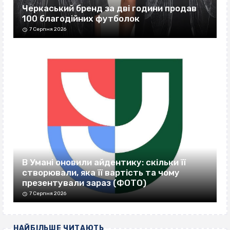
Черкаський бренд за дві години продав
100 благодійних футболок
7 Серпня 2026
В Умані оновили айдентику: скільки її
створювали, яка її вартість та чому
презентували зараз (ФОТО)
7 Серпня 2026
НАЙБІЛЬШЕ ЧИТАЮТЬ