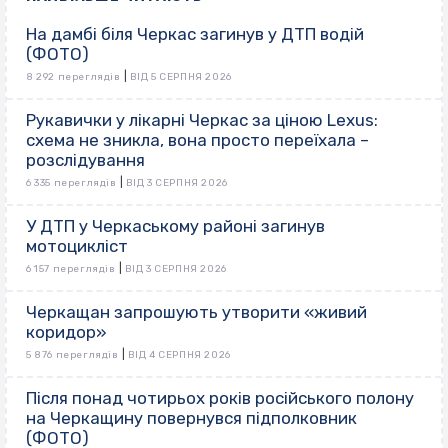
На дамбі біля Черкас загинув у ДТП водій
(ФОТО)
|
8 292 переглядів
ВІД 5 СЕРПНЯ 2026
Рукавички у лікарні Черкас за ціною Lexus:
схема не зникла, вона просто переїхала –
розслідування
|
6 335 переглядів
ВІД 3 СЕРПНЯ 2026
У ДТП у Черкаському районі загинув
мотоцикліст
|
6 157 переглядів
ВІД 3 СЕРПНЯ 2026
Черкащан запрошують утворити «живий
коридор»
|
5 876 переглядів
ВІД 4 СЕРПНЯ 2026
Після понад чотирьох років російського полону
на Черкащину повернувся підполковник
(ФОТО)