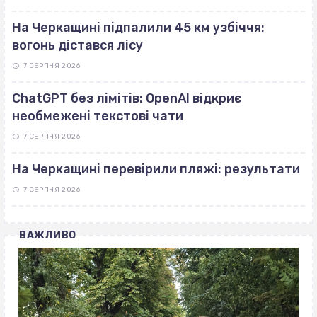
На Черкащині підпалили 45 км узбіччя:
вогонь дістався лісу
7 СЕРПНЯ 2026
ChatGPT без лімітів: OpenAI відкриє
необмежені текстові чати
7 СЕРПНЯ 2026
На Черкащині перевірили пляжі: результати
7 СЕРПНЯ 2026
ВАЖЛИВО