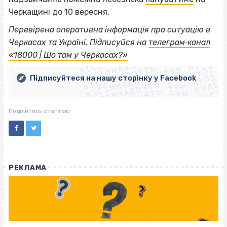
Черкащині до 10 вересня.
Перевірена оперативна інформація про ситуацію в
ВІСІМНАДЦЯТЬ ТРИ НУЛІ
Черкасах та Україні. Підписуйся на
телеграм‐канал
ВІСІМНАДЦЯТЬ ТРИ НУЛІ
ВІСІМНАДЦЯТЬ ТРИ НУЛІ
«18000 | Шо там у Черкасах?»
ВІСІМНАДЦЯТЬ ТРИ НУЛІ
ВІСІМНАДЦЯТЬ ТРИ НУЛІ
ВІСІМНАДЦЯТЬ ТРИ НУЛІ
Підписуйтеся на нашу сторінку у Facebook
ВІСІМНАДЦЯТЬ ТРИ НУЛІ
ВІСІМНАДЦЯТЬ ТРИ НУЛІ
Поділитись статтею
РЕКЛАМА