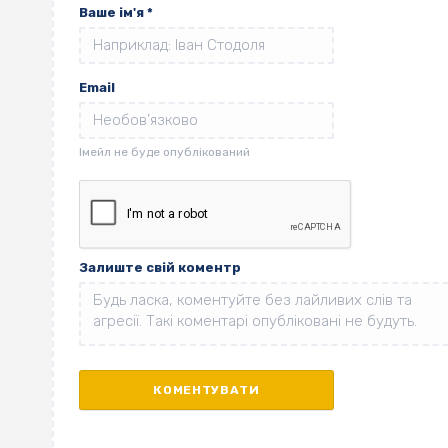
Ваше ім'я
*
Email
Залиште свій коментр