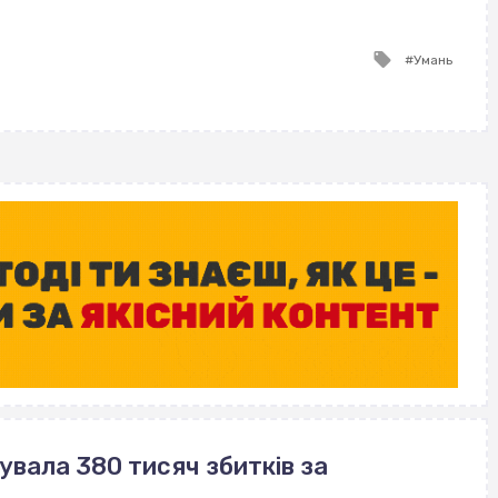
ВІСІМНАДЦЯТЬ ТРИ НУЛІ
ВІСІМНАДЦЯТЬ ТРИ НУЛІ
Tagged
Умань
with
вала 380 тисяч збитків за