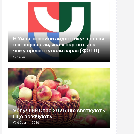
В Умані оновили айдентику: скільки
її створювали, яка її вартість та
чому презентували зараз (ФОТО)
12:02
Яблучний Спас 2026: що святкують
і що освячують
6 Серпня 2026