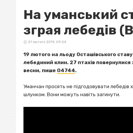
На уманський с
зграя лебедів (
21 лютого 2019, 09:24
19 лютого на льоду Осташівського ставу 
лебединий клин. 27 птахів повернулися 
весни, пише
04744
.
Уманчан просять не підгодовувати лебедів х
шлунком. Вони можуть навіть загинути.