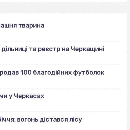
машня тварина
 дільниці та реєстр на Черкащині
продав 100 благодійних футболок
ми у Черкасах
іччя: вогонь дістався лісу