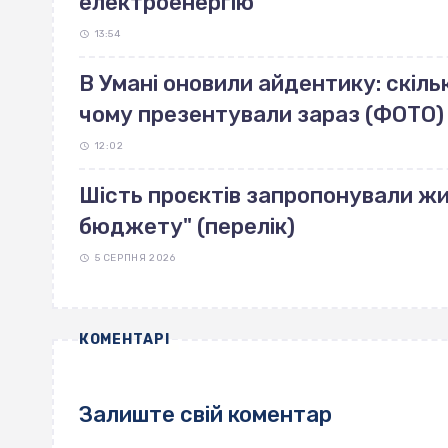
електроенергію
13:54
В Умані оновили айдентику: скільк
чому презентували зараз (ФОТО)
12:02
Шість проєктів запропонували жи
бюджету" (перелік)
5 СЕРПНЯ 2026
КОМЕНТАРІ
Залиште свій коментар