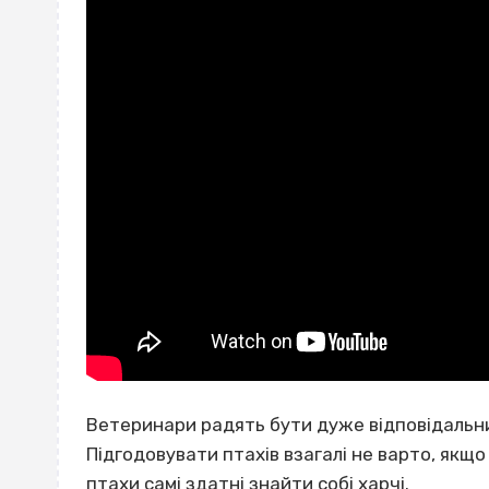
Ветеринари радять бути дуже відповідальним
Підгодовувати птахів взагалі не варто, якщо
птахи самі здатні знайти собі харчі.