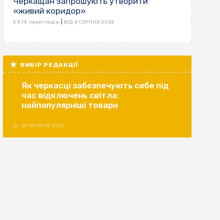
Черкащан запрошують утворити
«живий коридор»
|
5 874 переглядів
ВІД 4 СЕРПНЯ 2026
ВИБІР РЕДАКЦІЇ
Як черкасці забезпечують себе під
час відключень світла:
найпопулярніші товари
29 ЧЕРВНЯ 2026