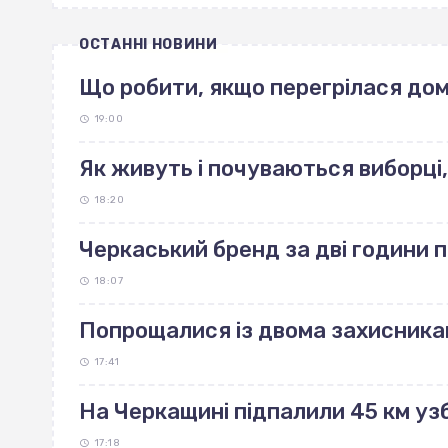
ОСТАННІ НОВИНИ
Що робити, якщо перегрілася до
19:00
Як живуть і почуваються виборці,
18:20
Черкаський бренд за дві години 
18:07
Попрощалися із двома захисника
17:41
На Черкащині підпалили 45 км узб
17:18