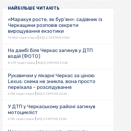
НАЙБІЛЬШЕ ЧИТАЮТЬ
«Маракуя росте, як бур’ян»: садівник із
Черкащини розповів секрети
вирощування екзотики
|
14 406 переглядів
ВІД 2 СЕРПНЯ 2026
На дамбі біля Черкас загинув у ДТП
водій (ФОТО)
|
8 279 переглядів
ВІД 5 СЕРПНЯ 2026
Рукавички у лікарні Черкас за ціною
Lexus: схема не зникла, вона просто
переїхала – розслідування
|
6 333 переглядів
ВІД 3 СЕРПНЯ 2026
У ДТП у Черкаському районі загинув
мотоцикліст
|
6 155 переглядів
ВІД 3 СЕРПНЯ 2026