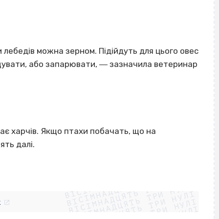
 лебедів можна зерном. Підійдуть для цього овес
ощувати, або запарювати, ― зазначила ветеринар
ає харчів. Якщо птахи побачать, що на
ять далі.
ВІСІМНАДЦЯТЬ ТРИ НУЛІ
ВІСІМНАДЦЯТЬ ТРИ НУЛІ
ВІСІМНАДЦЯТЬ ТРИ НУЛІ
ВІСІМНАДЦЯТЬ ТРИ НУЛІ
ВІСІМНАДЦЯТЬ ТРИ НУЛІ
ВІСІМНАДЦЯТЬ ТРИ НУЛІ
k