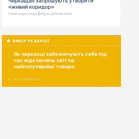
Черкащан запрошують утворити
«живий коридор»
|
5 864 переглядів
ВІД 4 СЕРПНЯ 2026
ВИБІР РЕДАКЦІЇ
Як черкасці забезпечують себе під
час відключень світла:
найпопулярніші товари
29 ЧЕРВНЯ 2026