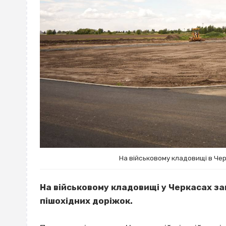
На військовому кладовищі в Че
На військовому кладовищі у Черкасах 
пішохідних доріжок.