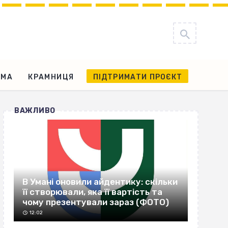
АМА
КРАМНИЦЯ
ПІДТРИМАТИ ПРОЄКТ
ВАЖЛИВО
В Умані оновили айдентику: скільки
її створювали, яка її вартість та
чому презентували зараз (ФОТО)
12:02