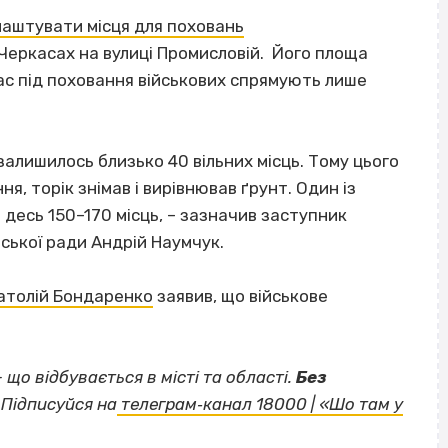
лаштувати місця для поховань
Черкасах на вулиці Промисловій. Його площа
ас під поховання військових спрямують лише
 залишилось близько 40 вільних місць. Тому цього
 торік знімав і вирівнював ґрунт. Один із
 десь 150–170 місць, – зазначив заступник
ької ради Андрій Наумчук.
атолій Бондаренко
заявив, що військове
— що відбувається в місті та області.
Без
Підписуйся на
телеграм‐канал 18000 | «Шо там у