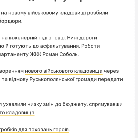
у на новому
військовому кладовищі
розбили
 бордюри.
на інженерній підготовці. Нині дороги
ю й готують до асфальтування. Роботи
партаменту ЖКК Роман Соболь.
творенням
нового військового кладовища
через
нь та відмову Руськополянської громади передати
ня ухвалили низку змін до бюджету, спрямувавши
ого кладовища
.
гробків для поховань героїв
.