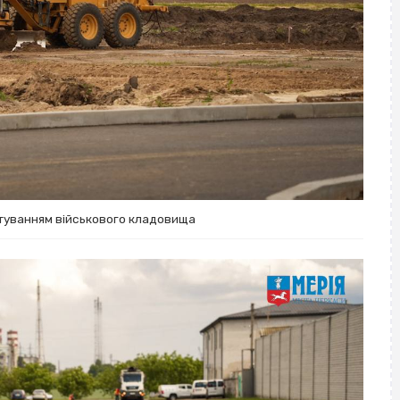
туванням військового кладовища