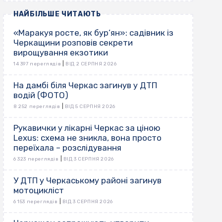
НАЙБІЛЬШЕ ЧИТАЮТЬ
«Маракуя росте, як бур’ян»: садівник із
Черкащини розповів секрети
вирощування екзотики
|
14 397 переглядів
ВІД 2 СЕРПНЯ 2026
На дамбі біля Черкас загинув у ДТП
водій (ФОТО)
|
8 252 переглядів
ВІД 5 СЕРПНЯ 2026
Рукавички у лікарні Черкас за ціною
Lexus: схема не зникла, вона просто
переїхала – розслідування
|
6 323 переглядів
ВІД 3 СЕРПНЯ 2026
У ДТП у Черкаському районі загинув
мотоцикліст
|
6 153 переглядів
ВІД 3 СЕРПНЯ 2026