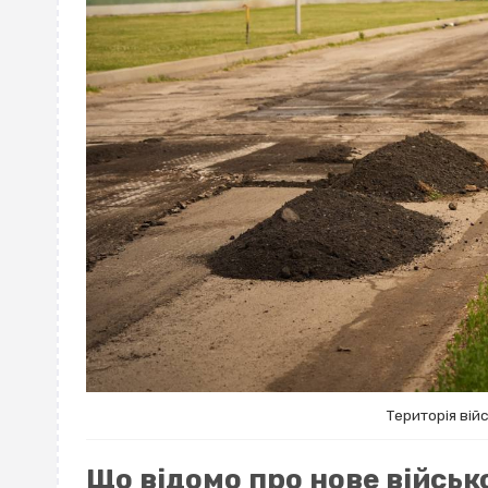
Територія ві
Що відомо про нове військ