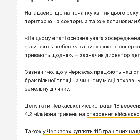
Нагадаємо, що на початку квітня цього рок
територію на сектори, а також встановили
«На цьому етапі основна увага зосереджена 
засипають щебенем та вирівнюють поверхн
тривають щодня», — зазначив директор де
Зазначимо, що у Черкасах працюють над с
брак вільної площі на чинному місці похова
земельну ділянку.
Депутати Черкаської міської ради 18 верес
4,2 мільйона гривень на
створення військов
Також
у Черкасах куплять 115 гранітних над