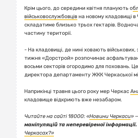
Крім цього, до середини квітня планують о
б
військовослужбовців
на новому кладовищі в 
складатиме близько трьох гектарів. Водноч
частину території.
- На кладовищі, де нині ховають військових,
тижня «Дорстрой» розпочинає асфальтування,
восьми секторів огородимо для поховань. Це
директора департаменту ЖКК Черкаської міс
Наприкінці травня цього року мер Черкас
Ан
кладовище відкриють вже незабаром.
Читайте на сайті 18000: «
Новини Черкаси
» 
маніпуляцій та неперевіреної інформації.
Черкасах?»