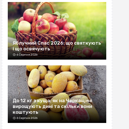
Яблучний Спас 2026: що святкують
і що освячують
6 Серпня 2026
До 12 кг з куща: як на Черкащині
вирощують дині та скільки вони
коштують
6 Серпня 2026