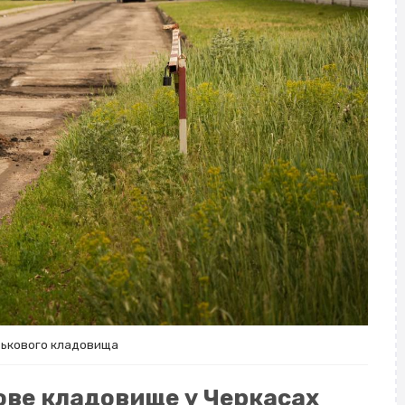
йськового кладовища
ове кладовище у Черкасах