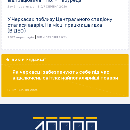
відпрацювала ППО, – Табурець
|
2 642 переглядів
ВІД 7 СЕРПНЯ 2026
У Черкасах поблизу Центрального стадіону
сталася аварія. На місці працює швидка
(ВІДЕО)
|
2 577 переглядів
ВІД 4 СЕРПНЯ 2026
ВИБІР РЕДАКЦІЇ
Як черкасці забезпечують себе під час
відключень світла: найпопулярніші товари
29 ЧЕРВНЯ 2026