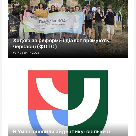
Ходою за реформи і діалог прямують
черкасці (ФОТО)
7 Серпня 2026
В Умані оновили айдентику: скільки її