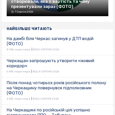
створювали, яка її вартість та чому
презентували зараз (ФОТО)
7 Серпня 2026
НАЙБІЛЬШЕ ЧИТАЮТЬ
На дамбі біля Черкас загинув у ДТП водій
(ФОТО)
|
8 346 переглядів
ВІД 5 СЕРПНЯ 2026
Черкащан запрошують утворити «живий
коридор»
|
5 896 переглядів
ВІД 4 СЕРПНЯ 2026
Після понад чотирьох років російського полону
на Черкащину повернувся підполковник
(ФОТО)
|
4 332 переглядів
ВІД 5 СЕРПНЯ 2026
На Черкащині по російській цілі успішно