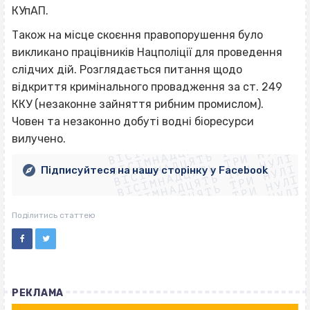
КУпАП.
Також на місце скоєння правопорушення було
викликано працівників Нацполіції для проведення
слідчих дій. Розглядається питання щодо
відкриття кримінального провадження за ст. 249
ККУ (незаконне зайняття рибним промислом).
ВІСІМНАДЦЯТЬ ТРИ НУЛІ
Човен та незаконно добуті водні біоресурси
ВІСІМНАДЦЯТЬ ТРИ НУЛІ
ВІСІМНАДЦЯТЬ ТРИ НУЛІ
вилучено.
ВІСІМНАДЦЯТЬ ТРИ НУЛІ
ВІСІМНАДЦЯТЬ ТРИ НУЛІ
ВІСІМНАДЦЯТЬ ТРИ НУЛІ
Підписуйтеся на нашу сторінку у Facebook
ВІСІМНАДЦЯТЬ ТРИ НУЛІ
ВІСІМНАДЦЯТЬ ТРИ НУЛІ
Поділитись статтею
РЕКЛАМА