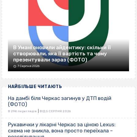
В Умані оновили айдентику: скільки її
створювали, яка її вартість та чому
презентували зараз (ФОТО)
7 Серпня 2026
НАЙБІЛЬШЕ ЧИТАЮТЬ
На дамбі біля Черкас загинув у ДТП водій
(ФОТО)
|
8 294 переглядів
ВІД 5 СЕРПНЯ 2026
Рукавички у лікарні Черкас за ціною Lexus:
схема не зникла, вона просто переїхала –
розслідування