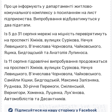
Про це інформують у департаменті житлово‐
комунального комплексу з посиланням на лист
підприємства. Випробування відбуватимуться у
два підетапи.
Із 5 до 31 серпня мережі на міцність перевірятимуть
на проспекті Хіміків, вулицях Сурікова, Нечуя
Левицького, В’ячеслава Чорновола, Чайковського,
Яцика, Бидгощській та Анатолія Лупиноса.
Із 11 серпня гідравлічні випробування продовжаться
на проспекті Хіміків, вулицях Сурікова, Нечуя
Левицького, В’ячеслава Чорновола, Чайковського,
Самійли Кішки, Бидгощській, Максима Залізняка,
Руднєва, 30‐річчя Перемоги, Смілянській,
ВІСІМНАДЦЯТЬ ТРИ НУЛІ
Вернигори, Хоменка, Луценка, Лук’янова,
ВІСІМНАДЦЯТЬ ТРИ НУЛІ
ВІСІМНАДЦЯТЬ ТРИ НУЛІ
Автомобілістів та Десантників.
ВІСІМНАДЦЯТЬ ТРИ НУЛІ
Підписуйтеся на нашу сторінку у Facebook