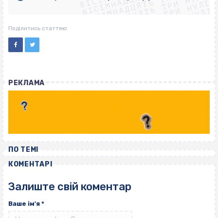
ВІСІМНАДЦЯТЬ ТРИ НУЛІ
ВІСІМНАДЦЯТЬ ТРИ НУЛІ
ВІСІМНАДЦЯТЬ ТРИ НУЛІ
ВІСІМНАДЦЯТЬ ТРИ НУЛІ
Поділитись статтею
РЕКЛАМА
ПО ТЕМІ
КОМЕНТАРІ
Залиште свій коментар
Ваше ім'я
*