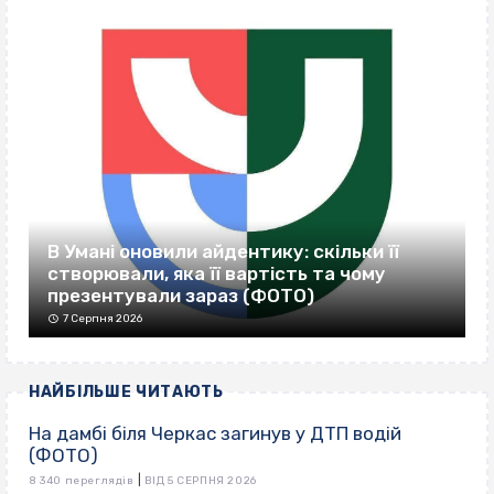
В Умані оновили айдентику: скільки її
створювали, яка її вартість та чому
презентували зараз (ФОТО)
7 Серпня 2026
НАЙБІЛЬШЕ ЧИТАЮТЬ
На дамбі біля Черкас загинув у ДТП водій
(ФОТО)
|
8 340 переглядів
ВІД 5 СЕРПНЯ 2026