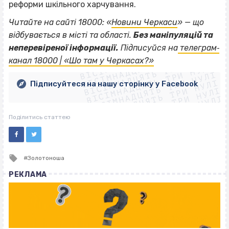
реформи шкільного харчування.
Читайте на сайті 18000: «
Новини Черкаси
» — що
відбувається в місті та області.
Без маніпуляцій та
ВІСІМНАДЦЯТЬ ТРИ НУЛІ
неперевіреної інформації.
Підписуйся на
телеграм‐
ВІСІМНАДЦЯТЬ ТРИ НУЛІ
ВІСІМНАДЦЯТЬ ТРИ НУЛІ
канал 18000 | «Шо там у Черкасах?»
ВІСІМНАДЦЯТЬ ТРИ НУЛІ
ВІСІМНАДЦЯТЬ ТРИ НУЛІ
ВІСІМНАДЦЯТЬ ТРИ НУЛІ
Підписуйтеся на нашу сторінку у Facebook
ВІСІМНАДЦЯТЬ ТРИ НУЛІ
ВІСІМНАДЦЯТЬ ТРИ НУЛІ
Поділитись статтею
Tagged
Золотоноша
with
РЕКЛАМА