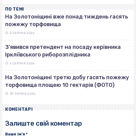
ПО ТЕМІ
На Золотоніщині вже понад тиждень гасять
пожежу торфовища
6 СЕРПНЯ 2026
З'явився претендент на посаду керівника
Іркліївського риборозплідника
5 СЕРПНЯ 2026
На Золотоніщині третю добу гасять пожежу
торфовища площею 10 гектарів (ФОТО)
30 ЛИПНЯ 2026
КОМЕНТАРІ
Залиште свій коментар
Ваше ім'я
*