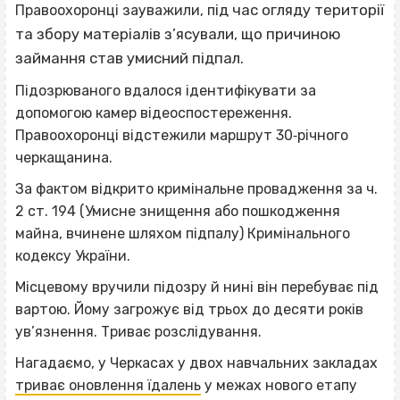
ід час огляду території
Правоохоронці зауважили, п
та збору матеріалів з’ясували, що причиною
займання став умисний підпал.
Підозрюваного вдалося ідентифікувати за
допомогою камер відеоспостереження.
Правоохоронці відстежили маршрут 30‐річного
черкащанина.
За фактом відкрито кримінальне провадження за ч.
2 ст. 194 (Умисне знищення або пошкодження
майна, вчинене шляхом підпалу) Кримінального
кодексу України.
Місцевому вручили підозру й нині він перебуває під
вартою. Йому загрожує від трьох до десяти років
ув’язнення. Триває розслідування.
Нагадаємо, у Черкасах у двох навчальних закладах
триває оновлення їдалень
у межах нового етапу