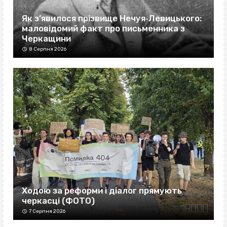
Як з’явилося прізвище Нечуя‐Левицького:
маловідомий факт про письменника з
Черкащини
8 Серпня 2026
Ходою за реформи і діалог прямують
черкасці (ФОТО)
7 Серпня 2026