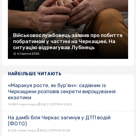
Військовослужбовець заявив про побиття
побратимом у частині на Черкащині. На
ситуацію відреагував Лубінець
6 Серпня 2026
НАЙБІЛЬШЕ ЧИТАЮТЬ
«Маракуя росте, як бур’ян»: садівник із
Черкащини розповів секрети вирощування
екзотики
|
14 389 переглядів
ВІД 2 СЕРПНЯ 2026
На дамбі біля Черкас загинув у ДТП водій
(ФОТО)
|
8 226 переглядів
ВІД 5 СЕРПНЯ 2026