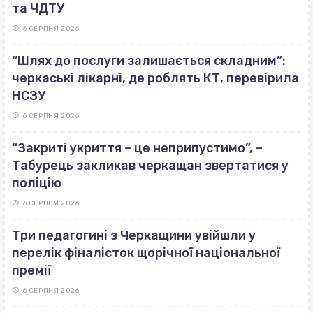
та ЧДТУ
6 СЕРПНЯ 2026
“Шлях до послуги залишається складним”:
черкаські лікарні, де роблять КТ, перевірила
НСЗУ
6 СЕРПНЯ 2026
“Закриті укриття – це неприпустимо”, –
Табурець закликав черкащан звертатися у
поліцію
6 СЕРПНЯ 2026
Три педагогині з Черкащини увійшли у
перелік фіналісток щорічної національної
премії
6 СЕРПНЯ 2026