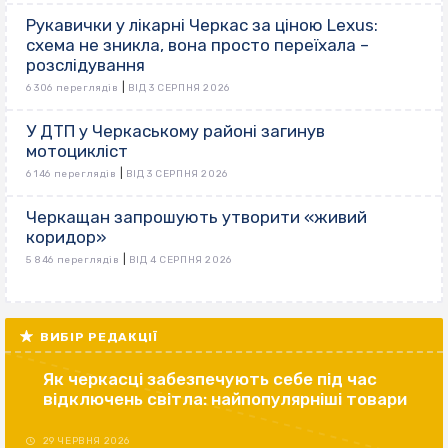
Рукавички у лікарні Черкас за ціною Lexus:
схема не зникла, вона просто переїхала –
розслідування
|
6 306 переглядів
ВІД 3 СЕРПНЯ 2026
У ДТП у Черкаському районі загинув
мотоцикліст
|
6 146 переглядів
ВІД 3 СЕРПНЯ 2026
Черкащан запрошують утворити «живий
коридор»
|
5 846 переглядів
ВІД 4 СЕРПНЯ 2026
ВИБІР РЕДАКЦІЇ
Як черкасці забезпечують себе під час
відключень світла: найпопулярніші товари
29 ЧЕРВНЯ 2026