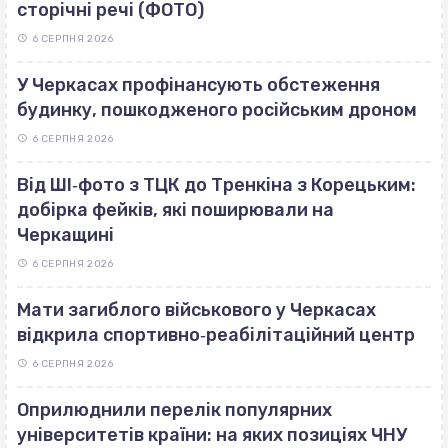
сторічні речі (ФОТО)
6 СЕРПНЯ 2026
У Черкасах профінансують обстеження
будинку, пошкодженого російським дроном
6 СЕРПНЯ 2026
Від ШІ‐фото з ТЦК до Тренкіна з Корецьким:
добірка фейків, які поширювали на
Черкащині
6 СЕРПНЯ 2026
Мати загиблого військового у Черкасах
відкрила спортивно‐реабілітаційний центр
6 СЕРПНЯ 2026
Оприлюднили перелік популярних
університетів країни: на яких позиціях ЧНУ