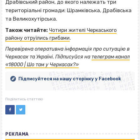
Драбівський район, до якого належать три
територіальні громади: Шрамківська, Драбівська
та Великохутірська.
Також читайте:
Чотири жителі Черкаського
району отруїлись грибами
.
Перевірена оперативна інформація про ситуацію в
ВІСІМНАДЦЯТЬ ТРИ НУЛІ
Черкасах та Україні. Підписуйся на
телеграм‐канал
ВІСІМНАДЦЯТЬ ТРИ НУЛІ
ВІСІМНАДЦЯТЬ ТРИ НУЛІ
«18000 | Шо там у Черкасах?»
ВІСІМНАДЦЯТЬ ТРИ НУЛІ
ВІСІМНАДЦЯТЬ ТРИ НУЛІ
ВІСІМНАДЦЯТЬ ТРИ НУЛІ
Підписуйтеся на нашу сторінку у Facebook
ВІСІМНАДЦЯТЬ ТРИ НУЛІ
ВІСІМНАДЦЯТЬ ТРИ НУЛІ
Поділитись статтею
РЕКЛАМА