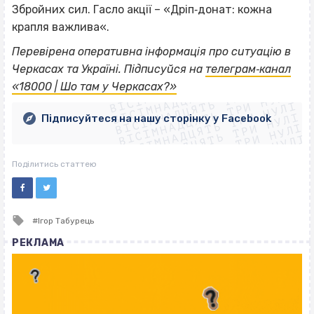
Збройних сил. Гасло акції – «Дріп‐донат: кожна
крапля важлива«.
Перевірена оперативна інформація про ситуацію в
ВІСІМНАДЦЯТЬ ТРИ НУЛІ
Черкасах та Україні. Підписуйся на
телеграм‐канал
ВІСІМНАДЦЯТЬ ТРИ НУЛІ
ВІСІМНАДЦЯТЬ ТРИ НУЛІ
«18000 | Шо там у Черкасах?»
ВІСІМНАДЦЯТЬ ТРИ НУЛІ
ВІСІМНАДЦЯТЬ ТРИ НУЛІ
ВІСІМНАДЦЯТЬ ТРИ НУЛІ
Підписуйтеся на нашу сторінку у Facebook
ВІСІМНАДЦЯТЬ ТРИ НУЛІ
ВІСІМНАДЦЯТЬ ТРИ НУЛІ
Поділитись статтею
Tagged
Ігор Табурець
with
РЕКЛАМА