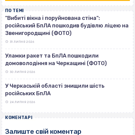
ПО ТЕМІ
"Вибиті вікна і поруйнована стіна":
російський БпЛА пошкодив будівлю ліцею на
Звенигородщині (ФОТО)
31 ЛИПНЯ 2026
Уламки ракет та БпЛА пошкодили
домоволодіння на Черкащині (ФОТО)
30 ЛИПНЯ 2026
У Черкаській області знищили шість
російських БпЛА
24 ЛИПНЯ 2026
КОМЕНТАРІ
Залиште свій коментар