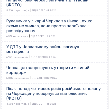
На дамбі біля Черкас загинув у ДТП водій
(ФОТО)
|
8 310 переглядів
ВІД 5 СЕРПНЯ 2026
Рукавички у лікарні Черкас за ціною Lexus:
схема не зникла, вона просто переїхала –
розслідування
|
6 339 переглядів
ВІД 3 СЕРПНЯ 2026
У ДТП у Черкаському районі загинув
мотоцикліст
|
6 158 переглядів
ВІД 3 СЕРПНЯ 2026
Черкащан запрошують утворити «живий
коридор»
|
5 882 переглядів
ВІД 4 СЕРПНЯ 2026
Після понад чотирьох років російського полону
на Черкащину повернувся підполковник
(ФОТО)
|
4 306 переглядів
ВІД 5 СЕРПНЯ 2026