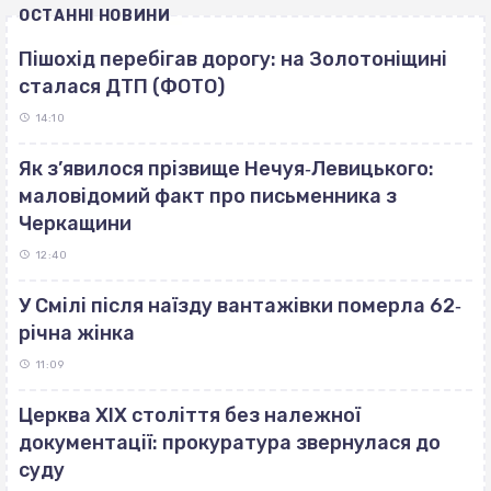
ОСТАННІ НОВИНИ
Пішохід перебігав дорогу: на Золотоніщині
сталася ДТП (ФОТО)
14:10
Як з’явилося прізвище Нечуя‐Левицького:
маловідомий факт про письменника з
Черкащини
12:40
У Смілі після наїзду вантажівки померла 62‐
річна жінка
11:09
Церква ХІХ століття без належної
документації: прокуратура звернулася до
суду