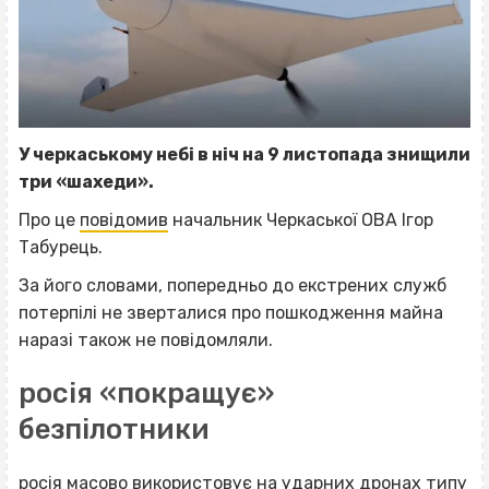
У черкаському небі в ніч на 9 листопада знищили
три «шахеди».
Про це
повідомив
начальник Черкаської ОВА Ігор
Табурець.
За його словами, попередньо до екстрених служб
потерпілі не зверталися про пошкодження майна
наразі також не повідомляли.
росія «покращує»
безпілотники
росія масово використовує на ударних дронах типу