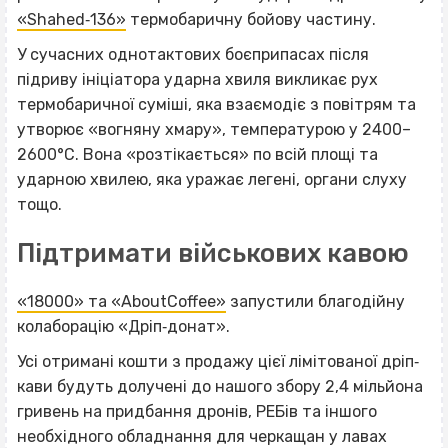
«Shahed‐136»
термобаричну бойову частину.
У сучасних однотактових боєприпасах після
підриву ініціатора ударна хвиля викликає рух
термобаричної суміші, яка взаємодіє з повітрям та
утворює «вогняну хмару», температурою у 2400–
2600°C. Вона «розтікається» по всій площі та
ударною хвилею, яка уражає легені, органи слуху
тощо.
Підтримати військових кавою
«18000» та «AboutCoffee»
запустили благодійну
колаборацію «Дріп‐донат».
Усі отримані кошти з продажу цієї лімітованої дріп‐
кави будуть долучені до нашого збору 2,4 мільйона
гривень на придбання дронів, РЕБів та іншого
необхідного обладнання для черкащан у лавах