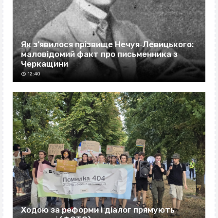
Як з’явилося прізвище Нечуя‐Левицького:
маловідомий факт про письменника з
Черкащини
12:40
Ходою за реформи і діалог прямують