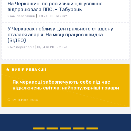
На Черкащині по російській цілі успішно
відпрацювала ППО, – Табурець
|
2 642 переглядів
ВІД 7 СЕРПНЯ 2026
У Черкасах поблизу Центрального стадіону
сталася аварія. На місці працює швидка
(ВІДЕО)
|
2 577 переглядів
ВІД 4 СЕРПНЯ 2026
ВИБІР РЕДАКЦІЇ
Як черкасці забезпечують себе під час
відключень світла: найпопулярніші товари
29 ЧЕРВНЯ 2026