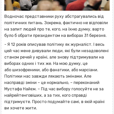
Водночас представники руху абстрагувались від
політичних питань. Зокрема, фактично не відповіли
на запит людей про те, кого, на їхню думку, варто
було б обрати президентом на виборах 31 березня.
- Я 12 років описував політику як журналіст. І весь
цей час мене дивували люди, які були незадоволені
станом речей у країні, але знову підтримували на
виборах одних і тих же. На мою думку, це
або шизофреники, або фанатики, або марсіани.
Політики нас завжди лякають змінами. Але
насправді зміни – це нормально, – переконаний
Мустафа Найєм. – Під час вибору голосуйте не за
найрейтенговіших, а за тих, кого справді
підтримуєте. Просто подумайте самі, в якій країні
ви хочете жити.