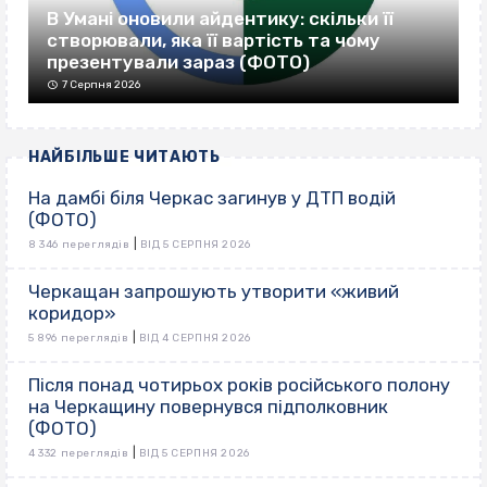
В Умані оновили айдентику: скільки її
створювали, яка її вартість та чому
презентували зараз (ФОТО)
7 Серпня 2026
НАЙБІЛЬШЕ ЧИТАЮТЬ
На дамбі біля Черкас загинув у ДТП водій
(ФОТО)
|
8 346 переглядів
ВІД 5 СЕРПНЯ 2026
Черкащан запрошують утворити «живий
коридор»
|
5 896 переглядів
ВІД 4 СЕРПНЯ 2026
Після понад чотирьох років російського полону
на Черкащину повернувся підполковник
(ФОТО)
|
4 332 переглядів
ВІД 5 СЕРПНЯ 2026