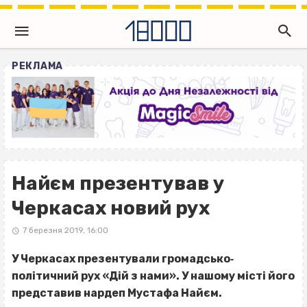
РЕКЛАМА
Найєм презентував у
Черкасах новий рух
7 березня 2019, 16:00
У Черкасах презентували громадсько‐
політичний рух «Дій з нами». У нашому місті його
представив нардеп Мустафа Найєм.