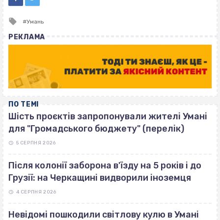
Tagged
Умань
with
РЕКЛАМА
ПО ТЕМІ
Шість проєктів запропонували жителі Умані
для "Громадського бюджету" (перелік)
5 СЕРПНЯ 2026
Після колонії заборона в'їзду на 5 років і до
Грузії: на Черкащині видворили іноземця
4 СЕРПНЯ 2026
Невідомі пошкодили світлову кулю в Умані