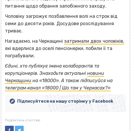
питання щодо обрання запобіжного заходу.
Чоловіку загрожує позбавлення волі на строк від
семи до десяти років. Досудове розслідування
триває.
Нагадаємо, на Черкащині
затримали двох чоловіків,
які вдерлися до оселі пенсіонерки, побили її та
пограбували.
Єдині, хто публікує імена колаборантів та
корупціонерів. Знаходьте актуальні
новини
ВІСІМНАДЦЯТЬ ТРИ НУЛІ
Черкащини
на «18000».
А також підписуйся на
ВІСІМНАДЦЯТЬ ТРИ НУЛІ
ВІСІМНАДЦЯТЬ ТРИ НУЛІ
телеграм‐канал «18000 | Шо там у Черкасах?»
ВІСІМНАДЦЯТЬ ТРИ НУЛІ
ВІСІМНАДЦЯТЬ ТРИ НУЛІ
ВІСІМНАДЦЯТЬ ТРИ НУЛІ
Підписуйтеся на нашу сторінку у Facebook
ВІСІМНАДЦЯТЬ ТРИ НУЛІ
ВІСІМНАДЦЯТЬ ТРИ НУЛІ
Поділитись статтею