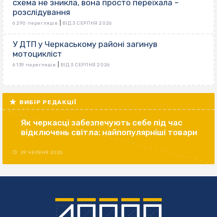
схема не зникла, вона просто переїхала –
розслідування
|
6 290 переглядів
ВІД 3 СЕРПНЯ 2026
У ДТП у Черкаському районі загинув
мотоцикліст
|
6 139 переглядів
ВІД 3 СЕРПНЯ 2026
ВИБІР РЕДАКЦІЇ
Як черкасці забезпечують себе під час
відключень світла: найпопулярніші товари
29 ЧЕРВНЯ 2026