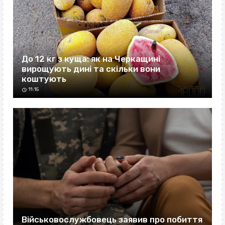
До 12 кг з куща: як на Черкащині
вирощують дині та скільки вони
коштують
11:15
Військовослужбовець заявив про побиття