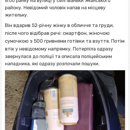
8:00 ранку на вулиці у селі Іваньки Уманського
району. Невідомий чоловік напав на місцеву
жительку.
Він вдарив 52‐річну жінку в обличчя та груди,
після чого відібрав речі: смартфон, жіночою
сумочкою з 500 гривнями готівки та взуття. Потім
втік у невідомому напрямку.
Потерпіла одразу
звернулася до поліції та описала поліцейським
нападника, які одразу розпочали пошуки.