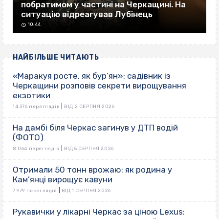
побратимом у частині на Черкащині. На
ситуацію відреагував Лубінець
10:44
НАЙБІЛЬШЕ ЧИТАЮТЬ
«Маракуя росте, як бур’ян»: садівник із
Черкащини розповів секрети вирощування
екзотики
|
14 376 переглядів
ВІД 2 СЕРПНЯ 2026
На дамбі біля Черкас загинув у ДТП водій
(ФОТО)
|
8 064 переглядів
ВІД 5 СЕРПНЯ 2026
Отримали 50 тонн врожаю: як родина у
Кам’янці вирощує кавуни
|
7 979 переглядів
ВІД 1 СЕРПНЯ 2026
Рукавички у лікарні Черкас за ціною Lexus: