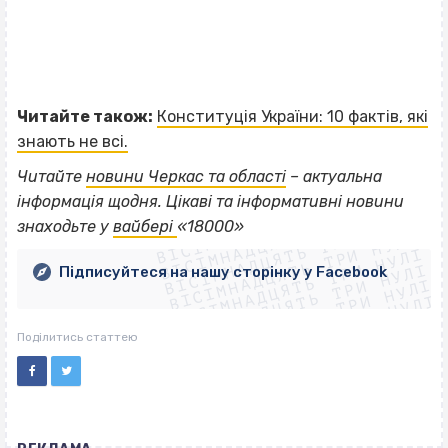
Читайте також:
Конституція України: 10 фактів, які
знають не всі.
Читайте
новини Черкас та області
– актуальна
ВІСІМНАДЦЯТЬ ТРИ НУЛІ
інформація щодня. Цікаві та інформативні новини
ВІСІМНАДЦЯТЬ ТРИ НУЛІ
ВІСІМНАДЦЯТЬ ТРИ НУЛІ
знаходьте у
вайбері
«18000»
ВІСІМНАДЦЯТЬ ТРИ НУЛІ
ВІСІМНАДЦЯТЬ ТРИ НУЛІ
ВІСІМНАДЦЯТЬ ТРИ НУЛІ
Підписуйтеся на нашу сторінку у Facebook
ВІСІМНАДЦЯТЬ ТРИ НУЛІ
ВІСІМНАДЦЯТЬ ТРИ НУЛІ
Поділитись статтею