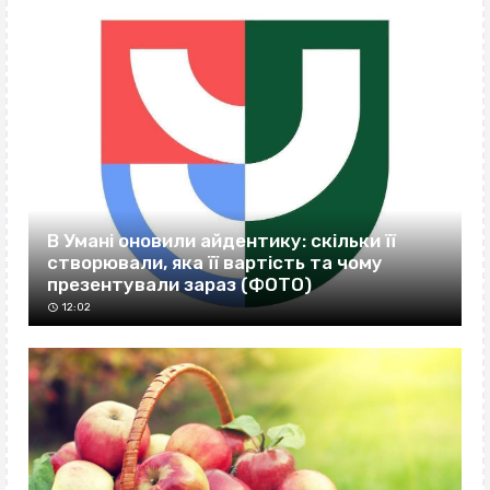
В Умані оновили айдентику: скільки її
створювали, яка її вартість та чому
презентували зараз (ФОТО)
12:02