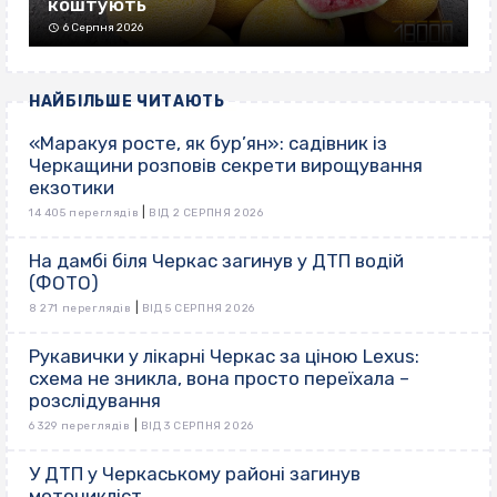
коштують
6 Серпня 2026
НАЙБІЛЬШЕ ЧИТАЮТЬ
«Маракуя росте, як бур’ян»: садівник із
Черкащини розповів секрети вирощування
екзотики
|
14 405 переглядів
ВІД 2 СЕРПНЯ 2026
На дамбі біля Черкас загинув у ДТП водій
(ФОТО)
|
8 271 переглядів
ВІД 5 СЕРПНЯ 2026
Рукавички у лікарні Черкас за ціною Lexus:
схема не зникла, вона просто переїхала –
розслідування
|
6 329 переглядів
ВІД 3 СЕРПНЯ 2026
У ДТП у Черкаському районі загинув
мотоцикліст