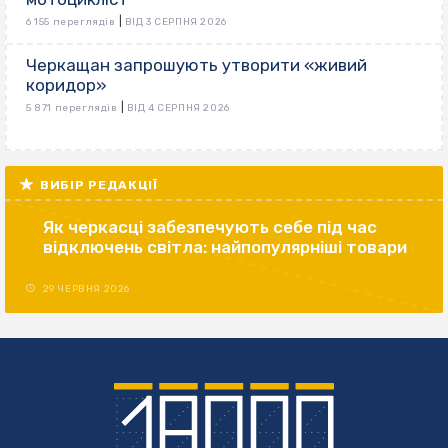
|
6 155 переглядів
ВІД 3 СЕРПНЯ 2026
Черкащан запрошують утворити «живий
коридор»
|
5 871 переглядів
ВІД 4 СЕРПНЯ 2026
ВИБІР РЕДАКЦІЇ
Як черкасці забезпечують себе під час
відключень світла: найпопулярніші товари
29 ЧЕРВНЯ 2026