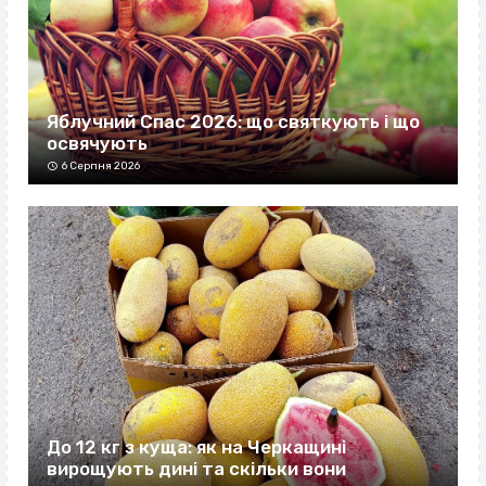
Яблучний Спас 2026: що святкують і що
освячують
6 Серпня 2026
До 12 кг з куща: як на Черкащині
вирощують дині та скільки вони