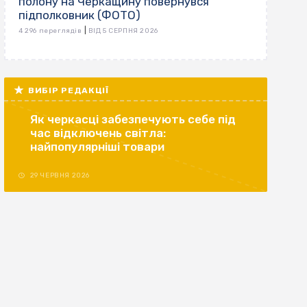
полону на Черкащину повернувся
підполковник (ФОТО)
|
4 296 переглядів
ВІД 5 СЕРПНЯ 2026
ВИБІР РЕДАКЦІЇ
Як черкасці забезпечують себе під
час відключень світла:
найпопулярніші товари
29 ЧЕРВНЯ 2026