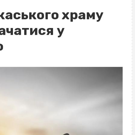
каського храму
ачатися у
ю