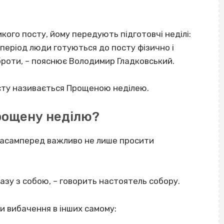
кого посту, йому передують підготовчі неділі:
 період люди готуються до посту фізично і
броти, – пояснює Володимир Гладковський.
сту називається Прощеною неділею.
рощену неділю?
насамперед важливо не лише просити
разу з собою, – говорить настоятель собору.
и вибачення в інших самому: