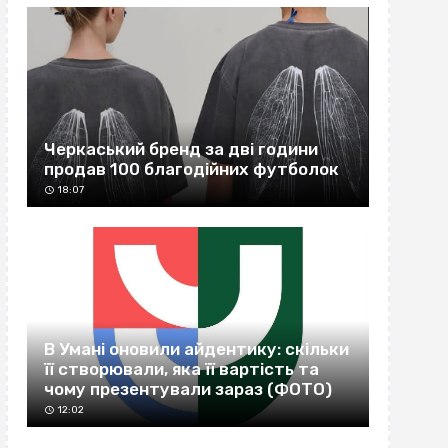
Черкаський бренд за дві години
продав 100 благодійних футболок
18:07
В Умані оновили айдентику: скільки
її створювали, яка її вартість та
чому презентували зараз (ФОТО)
12:02