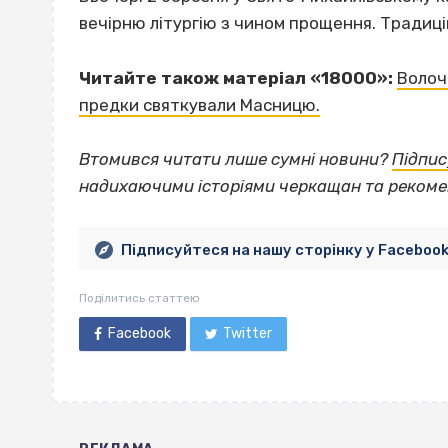
вечірню літургію з чином прощення. Традиці
Читайте також матеріал «18000»:
Волочі
предки святкували Масницю.
Втомився читати лише сумні новини?
Підпис
надихаючими історіями черкащан та рекоме
Підписуйтеся на нашу сторінку у Faceboo
Поділитись статтею
Facebook
Twitter