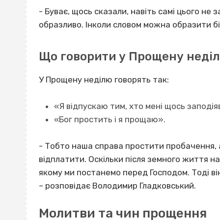
- Буває, щось сказали, навіть самі цього не 
образливо. Інколи словом можна образити бі
Що говорити у Прощену неді
У Прощену неділю говорять так:
«Я відпускаю тим, хто мені щось заподіяв
«Бог простить і я прощаю».
- Тобто наша справа простити пробачення, а
відплатити. Оскільки після земного життя на
якому ми постанемо перед Господом. Тоді ві
– розповідає Володимир Гладковський.
Молитви та чин прощення