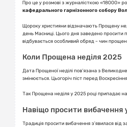
Про це у розмові з журналісткою «18000» р
кафедрального гарнізонного собору Во
Щороку християни відзначають Прощену нед
день Масниці. Цього дня заведено просити п
відбувається особливий обряд – чин прощен
Коли Прощена неділя 2025
Дата Прощеної неділі пов’язана з Великодне
змінюється. Цьогоріч піст перед Воскресінн
Так Прощена неділя у 2025 році припадає на
Навіщо просити вибачення 
Традиція просити вибачення з’явилася від з