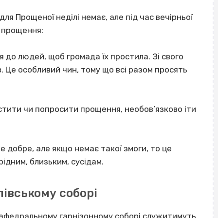
ля Прощеної неділі немає, але під час вечірньої
 прощення:
 до людей, щоб громада їх простила. Зі свого
. Це особливий чин, тому що всі разом просять
тити чи попросити прощення, необов’язково іти
же добре, але якщо немає такої змоги, то це
ідним, близьким, сусідам.
івському соборі
кафедральному гарнізонному соборі служитимуть