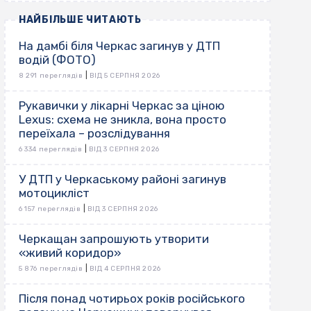
НАЙБІЛЬШЕ ЧИТАЮТЬ
На дамбі біля Черкас загинув у ДТП
водій (ФОТО)
|
8 291 переглядів
ВІД 5 СЕРПНЯ 2026
Рукавички у лікарні Черкас за ціною
Lexus: схема не зникла, вона просто
переїхала – розслідування
|
6 334 переглядів
ВІД 3 СЕРПНЯ 2026
У ДТП у Черкаському районі загинув
мотоцикліст
|
6 157 переглядів
ВІД 3 СЕРПНЯ 2026
Черкащан запрошують утворити
«живий коридор»
|
5 876 переглядів
ВІД 4 СЕРПНЯ 2026
Після понад чотирьох років російського