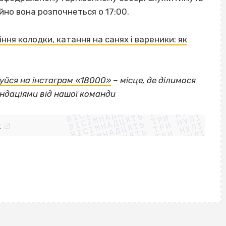
йно вона розпочнеться о 17:00.
ння колодки, катання на санях і вареники: як
уйся на інстаграм «18000»
– місце, де ділимося
ВІСІМНАДЦЯТЬ ТРИ НУЛІ
ндаціями від нашої команди
ВІСІМНАДЦЯТЬ ТРИ НУЛІ
ВІСІМНАДЦЯТЬ ТРИ НУЛІ
ВІСІМНАДЦЯТЬ ТРИ НУЛІ
ВІСІМНАДЦЯТЬ ТРИ НУЛІ
ВІСІМНАДЦЯТЬ ТРИ НУЛІ
k
ВІСІМНАДЦЯТЬ ТРИ НУЛІ
ВІСІМНАДЦЯТЬ ТРИ НУЛІ