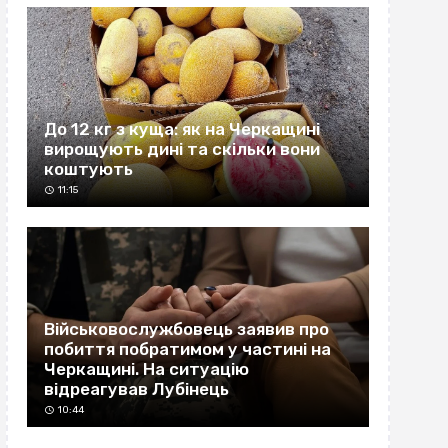
До 12 кг з куща: як на Черкащині
вирощують дині та скільки вони
коштують
11:15
Військовослужбовець заявив про
побиття побратимом у частині на
Черкащині. На ситуацію
відреагував Лубінець
10:44