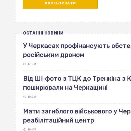
ОСТАННІ НОВИНИ
У Черкасах профінансують обст
російським дроном
19:00
Від ШІ‐фото з ТЦК до Тренкіна з К
поширювали на Черкащині
18:38
Мати загиблого військового у Че
реабілітаційний центр
18:05