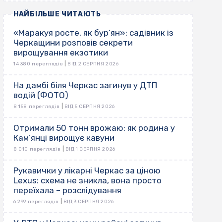
НАЙБІЛЬШЕ ЧИТАЮТЬ
«Маракуя росте, як бур’ян»: садівник із
Черкащини розповів секрети
вирощування екзотики
|
14 380 переглядів
ВІД 2 СЕРПНЯ 2026
На дамбі біля Черкас загинув у ДТП
водій (ФОТО)
|
8 158 переглядів
ВІД 5 СЕРПНЯ 2026
Отримали 50 тонн врожаю: як родина у
Кам’янці вирощує кавуни
|
8 010 переглядів
ВІД 1 СЕРПНЯ 2026
Рукавички у лікарні Черкас за ціною
Lexus: схема не зникла, вона просто
переїхала – розслідування
|
6 299 переглядів
ВІД 3 СЕРПНЯ 2026