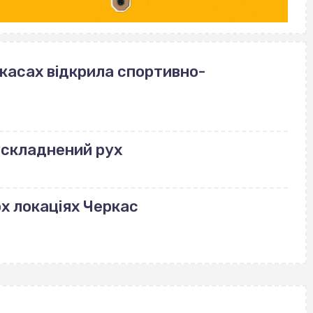
ркасах відкрила спортивно-
ускладнений рух
ох локаціях Черкас