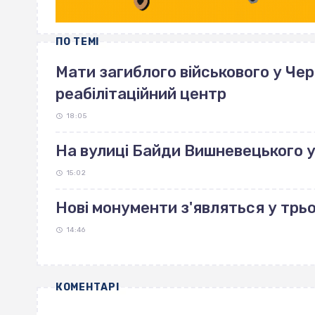
ПО ТЕМІ
Мати загиблого військового у Че
реабілітаційний центр
18:05
На вулиці Байди Вишневецького 
15:02
Нові монументи з'являться у трь
14:46
КОМЕНТАРІ