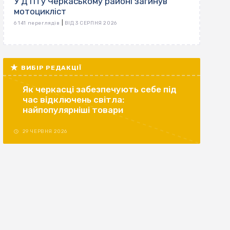
У ДТП у Черкаському районі загинув
мотоцикліст
|
6 141 переглядів
ВІД 3 СЕРПНЯ 2026
ВИБІР РЕДАКЦІЇ
Як черкасці забезпечують себе під
час відключень світла:
найпопулярніші товари
29 ЧЕРВНЯ 2026