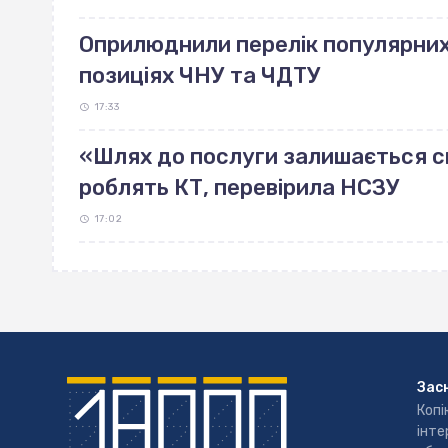
Оприлюднили перелік популярних 
позиціях ЧНУ та ЧДТУ
17:33
«Шлях до послуги залишається ск
роблять КТ, перевірила НСЗУ
17:02
Зас
Копі
інте