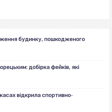
еження будинку, пошкодженого
орецьким: добірка фейків, які
ркасах відкрила спортивно‐