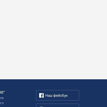
00”
Наш фейсбук
для
ого