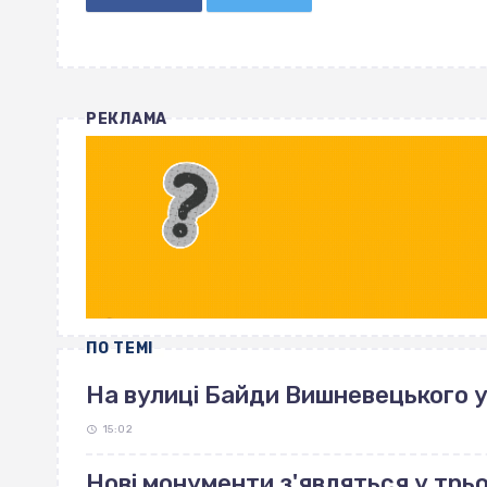
РЕКЛАМА
ПО ТЕМІ
На вулиці Байди Вишневецького 
15:02
Нові монументи з'являться у трь