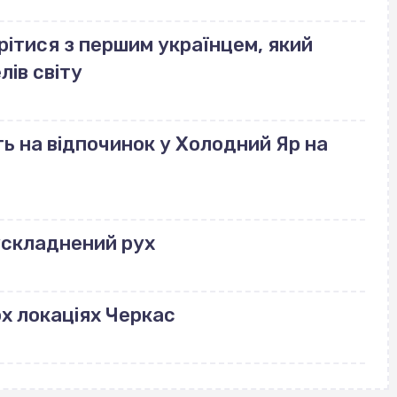
рітися з першим українцем, який
лів світу
ь на відпочинок у Холодний Яр на
ускладнений рух
ох локаціях Черкас