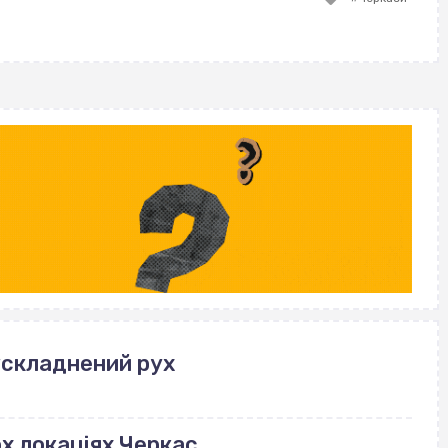
with
ускладнений рух
ох локаціях Черкас