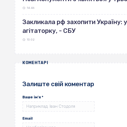
14:46
Закликала рф захопити Україну: 
агітаторку, - СБУ
13:02
КОМЕНТАРІ
Залиште свій коментар
Ваше ім'я
*
Email