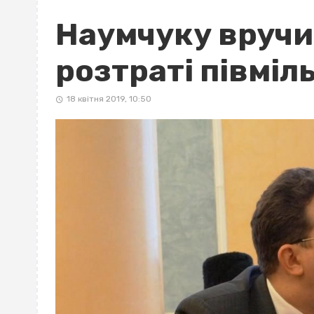
Наумчуку вручи
розтраті півміл
18 квітня 2019, 10:50