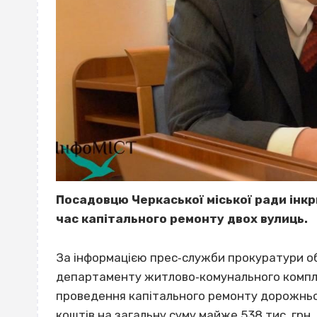
Посадовцю Черкаської міської ради інкр
час капітального ремонту двох вулиць.
За інформацією прес‐служби прокуратури об
департаменту житлово‐комунального комплекс
проведення капітального ремонту дорожньог
коштів на загальну суму майже 538 тис. грн.