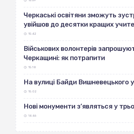
15:59
Черкаські освітяни зможуть зуст
увійшов до десятки кращих учите
15:42
Військових волонтерів запрошуют
Черкащині: як потрапити
15:18
На вулиці Байди Вишневецького 
15:02
Нові монументи з’являться у трь
14:46