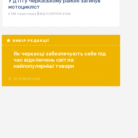
У ДТП у Черкаському районі загинув
мотоцикліст
|
6 138 переглядів
ВІД 3 СЕРПНЯ 2026
ВИБІР РЕДАКЦІЇ
Як черкасці забезпечують себе під
час відключень світла:
найпопулярніші товари
29 ЧЕРВНЯ 2026