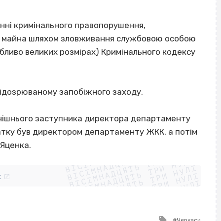
нні кримінального правопорушення,
ого майна шляхом зловживання службовою особою
бливо великих розмірах) Кримінального кодексу
підозрюваному запобіжного заходу.
инішнього заступника директора департаменту
атку був директором департаменту ЖКК, а потім
ВІСІМНАДЦЯТЬ ТРИ НУЛІ
Яценка.
ВІСІМНАДЦЯТЬ ТРИ НУЛІ
ВІСІМНАДЦЯТЬ ТРИ НУЛІ
ВІСІМНАДЦЯТЬ ТРИ НУЛІ
ВІСІМНАДЦЯТЬ ТРИ НУЛІ
ВІСІМНАДЦЯТЬ ТРИ НУЛІ
k
ВІСІМНАДЦЯТЬ ТРИ НУЛІ
ВІСІМНАДЦЯТЬ ТРИ НУЛІ
Tagged
Черкаси