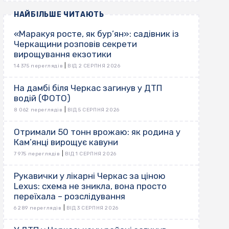
НАЙБІЛЬШЕ ЧИТАЮТЬ
«Маракуя росте, як бур’ян»: садівник із
Черкащини розповів секрети
вирощування екзотики
|
14 375 переглядів
ВІД 2 СЕРПНЯ 2026
На дамбі біля Черкас загинув у ДТП
водій (ФОТО)
|
8 062 переглядів
ВІД 5 СЕРПНЯ 2026
Отримали 50 тонн врожаю: як родина у
Кам’янці вирощує кавуни
|
7 975 переглядів
ВІД 1 СЕРПНЯ 2026
Рукавички у лікарні Черкас за ціною
Lexus: схема не зникла, вона просто
переїхала – розслідування
|
6 289 переглядів
ВІД 3 СЕРПНЯ 2026