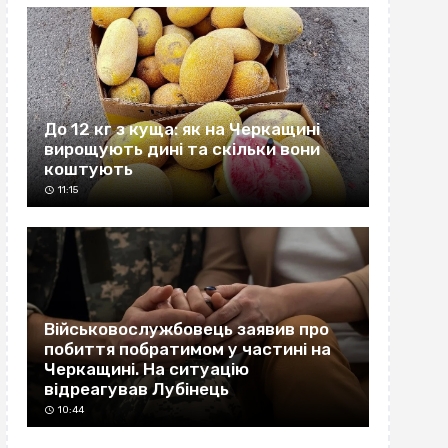
До 12 кг з куща: як на Черкащині
вирощують дині та скільки вони
коштують
11:15
Військовослужбовець заявив про
побиття побратимом у частині на
Черкащині. На ситуацію
відреагував Лубінець
10:44