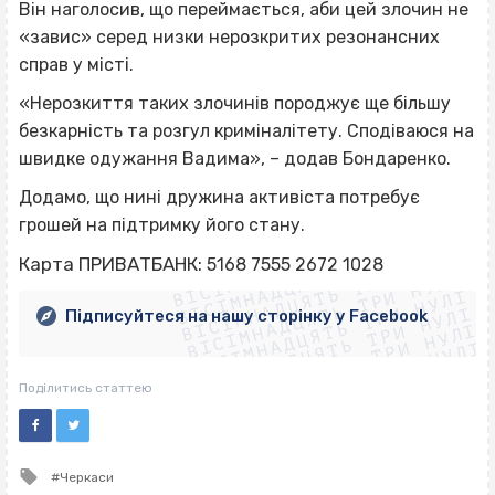
Він наголосив, що переймається, аби цей злочин не
«завис» серед низки нерозкритих резонансних
справ у місті.
«Нерозкиття таких злочинів породжує ще більшу
безкарність та розгул криміналітету. Сподіваюся на
швидке одужання Вадима», – додав Бондаренко.
Додамо, що нині дружина активіста потребує
грошей на підтримку його стану.
ВІСІМНАДЦЯТЬ ТРИ НУЛІ
ВІСІМНАДЦЯТЬ ТРИ НУЛІ
ВІСІМНАДЦЯТЬ ТРИ НУЛІ
Карта ПРИВАТБАНК:
5168 7555 2672 1028
ВІСІМНАДЦЯТЬ ТРИ НУЛІ
ВІСІМНАДЦЯТЬ ТРИ НУЛІ
ВІСІМНАДЦЯТЬ ТРИ НУЛІ
Підписуйтеся на нашу сторінку у Facebook
ВІСІМНАДЦЯТЬ ТРИ НУЛІ
ВІСІМНАДЦЯТЬ ТРИ НУЛІ
Поділитись статтею
Tagged
Черкаси
with