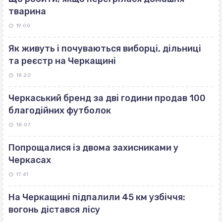
тварина
19:00
Як живуть і почуваються виборці, дільниці
та реєстр на Черкащині
18:20
Черкаський бренд за дві години продав 100
благодійних футболок
18:07
Попрощалися із двома захисниками у
Черкасах
17:41
На Черкащині підпалили 45 км узбіччя:
вогонь дістався лісу