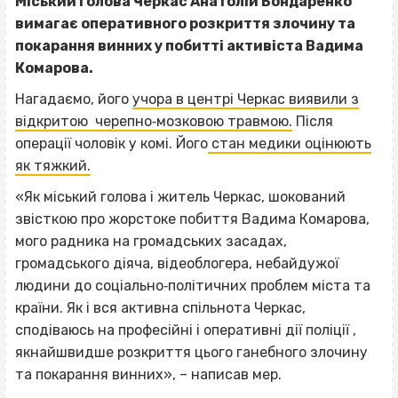
Міський голова Черкас Анатолій Бондаренко
вимагає оперативного розкриття злочину та
покарання винних у побитті активіста Вадима
Комарова.
Нагадаємо, його
учора в центрі Черкас виявили з
відкритою черепно‐мозковою травмою.
Після
операції чоловік у комі. Його
стан медики оцінюють
як тяжкий.
«Як міський голова і житель Черкас, шокований
звісткою про жорстоке побиття Вадима Комарова,
мого радника на громадських засадах,
громадського діяча, відеоблогера, небайдужої
людини до соціально‐політичних проблем міста та
країни. Як і вся активна спільнота Черкас,
сподіваюсь на професійні і оперативні дії поліції ,
якнайшвидше розкриття цього ганебного злочину
та покарання винних», – написав мер.