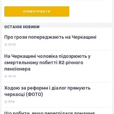
ОСТАННІ НОВИНИ
Про грози попереджають на Черкащині
21:00
На Черкащині чоловіка підозрюють у
смертельному побитті 82‐річного
пенсіонера
20:05
Ходою за реформи і діалог прямують
черкасці (ФОТО)
19:56
Що робити, якщо перегрілася домашня