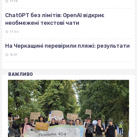
17:18
ChatGPT без лімітів: OpenAI відкриє
необмежені текстові чати
17:00
На Черкащині перевірили пляжі: результати
16:31
ВАЖЛИВО