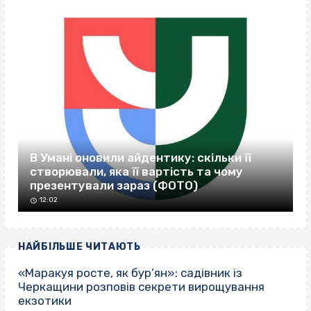
В Умані оновили айдентику: скільки її
створювали, яка її вартість та чому
презентували зараз (ФОТО)
12:02
НАЙБІЛЬШЕ ЧИТАЮТЬ
«Маракуя росте, як бур’ян»: садівник із
Черкащини розповів секрети вирощування
екзотики