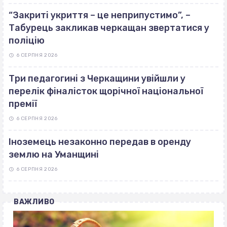
“Закриті укриття – це неприпустимо”, –
Табурець закликав черкащан звертатися у
поліцію
6 СЕРПНЯ 2026
Три педагогині з Черкащини увійшли у
перелік фіналісток щорічної національної
премії
6 СЕРПНЯ 2026
Іноземець незаконно передав в оренду
землю на Уманщині
6 СЕРПНЯ 2026
ВАЖЛИВО