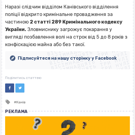
Наразі слідчим відділом Канівського відділення
поліції відкрито кримінальне провадження за
частиною
2 статті 289 Кримінального кодексу
України.
Зловмиснику загрожує покарання у
ВІСІМНАДЦЯТЬ ТРИ НУЛІ
вигляді позбавлення волі на строк від 5 до 8 років з
ВІСІМНАДЦЯТЬ ТРИ НУЛІ
ВІСІМНАДЦЯТЬ ТРИ НУЛІ
конфіскацією майна або без такої.
ВІСІМНАДЦЯТЬ ТРИ НУЛІ
ВІСІМНАДЦЯТЬ ТРИ НУЛІ
ВІСІМНАДЦЯТЬ ТРИ НУЛІ
Підписуйтеся на нашу сторінку у Facebook
ВІСІМНАДЦЯТЬ ТРИ НУЛІ
ВІСІМНАДЦЯТЬ ТРИ НУЛІ
Поділитись статтею
Tagged
Канів
with
РЕКЛАМА