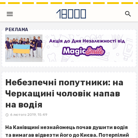
РЕКЛАМА
Небезпечні попутники: на
Черкащині чоловік напав
на водія
6 лютого 2019, 15:49
На Канівщині незнайомець почав душити водія
та вимагав відвезти його до Києва. Потерпілий