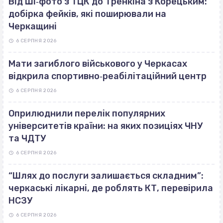
Від ШІ‐фото з ТЦК до Тренкіна з Корецьким:
добірка фейків, які поширювали на
Черкащині
6 СЕРПНЯ 2026
Мати загиблого військового у Черкасах
відкрила спортивно‐реабілітаційний центр
6 СЕРПНЯ 2026
Оприлюднили перелік популярних
університетів країни: на яких позиціях ЧНУ
та ЧДТУ
6 СЕРПНЯ 2026
“Шлях до послуги залишається складним”:
черкаські лікарні, де роблять КТ, перевірила
НСЗУ
6 СЕРПНЯ 2026