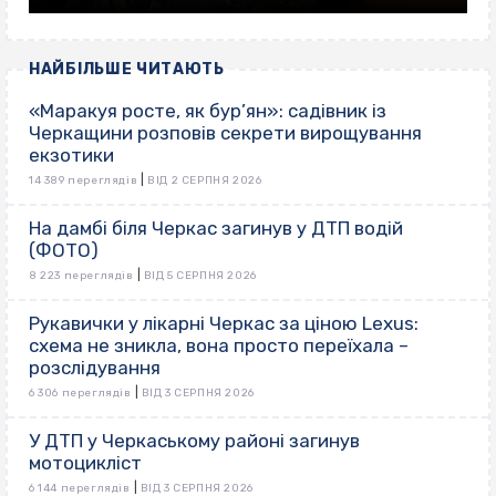
НАЙБІЛЬШЕ ЧИТАЮТЬ
«Маракуя росте, як бур’ян»: садівник із
Черкащини розповів секрети вирощування
екзотики
|
14 389 переглядів
ВІД 2 СЕРПНЯ 2026
На дамбі біля Черкас загинув у ДТП водій
(ФОТО)
|
8 223 переглядів
ВІД 5 СЕРПНЯ 2026
Рукавички у лікарні Черкас за ціною Lexus:
схема не зникла, вона просто переїхала –
розслідування
|
6 306 переглядів
ВІД 3 СЕРПНЯ 2026
У ДТП у Черкаському районі загинув
мотоцикліст
|
6 144 переглядів
ВІД 3 СЕРПНЯ 2026