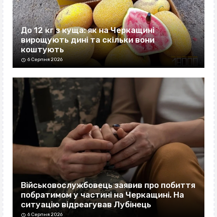
До 12 кг з куща: як на Черкащині
вирощують дині та скільки вони
коштують
6 Серпня 2026
Військовослужбовець заявив про побиття
побратимом у частині на Черкащині. На
ситуацію відреагував Лубінець
6 Серпня 2026