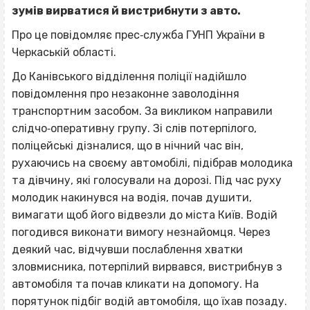
зумів вирватися й вистрибнути з авто.
Про це повідомляє прес‐служба ГУНП України в
Черкаській області.
До Канівського відділення поліції надійшло
повідомлення про незаконне заволодіння
транспортним засобом. За викликом направили
слідчо‐оперативну групу. Зі слів потерпілого,
поліцейські дізналися, що в нічний час він,
рухаючись на своєму автомобілі, підібрав молодика
та дівчину, які голосували на дорозі. Під час руху
молодик накинувся на водія, почав душити,
вимагати щоб його відвезли до міста Київ. Водій
погодився виконати вимогу незнайомця. Через
деякий час, відчувши послаблення хватки
зловмисника, потерпілий вирвався, вистрибнув з
автомобіля та почав кликати на допомогу. На
порятунок підбіг водій автомобіля, що їхав позаду.