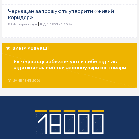
Черкащан запрошують утворити «живий
коридор»
|
5 846 переглядів
ВІД 4 СЕРПНЯ 2026
ВИБІР РЕДАКЦІЇ
Як черкасці забезпечують себе під час
відключень світла: найпопулярніші товари
29 ЧЕРВНЯ 2026