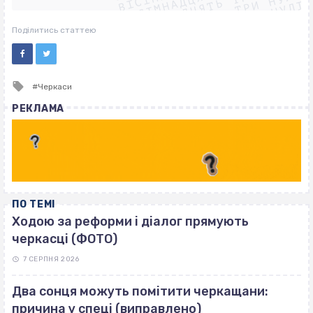
ВІСІМНАДЦЯТЬ ТРИ НУЛІ
ВІСІМНАДЦЯТЬ ТРИ НУЛІ
ВІСІМНАДЦЯТЬ ТРИ НУЛІ
Поділитись статтею
Tagged
Черкаси
with
РЕКЛАМА
ПО ТЕМІ
Ходою за реформи і діалог прямують
черкасці (ФОТО)
7 СЕРПНЯ 2026
Два сонця можуть помітити черкащани:
причина у спеці (виправлено)