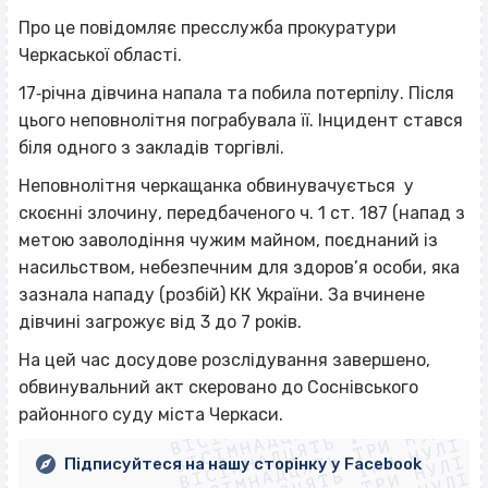
Про це повідомляє пресслужба прокуратури
Черкаської області.
17‐річна дівчина напала та побила потерпілу. Після
цього неповнолітня пограбувала її. Інцидент стався
біля одного з закладів торгівлі.
Неповнолітня черкащанка обвинувачується у
скоєнні злочину, передбаченого ч. 1 ст. 187 (напад з
метою заволодіння чужим майном, поєднаний із
насильством, небезпечним для здоров’я особи, яка
зазнала нападу (розбій) КК України. За вчинене
дівчині загрожує від 3 до 7 років.
На цей час досудове розслідування завершено,
ВІСІМНАДЦЯТЬ ТРИ НУЛІ
обвинувальний акт скеровано до Соснівського
ВІСІМНАДЦЯТЬ ТРИ НУЛІ
ВІСІМНАДЦЯТЬ ТРИ НУЛІ
районного суду міста Черкаси.
ВІСІМНАДЦЯТЬ ТРИ НУЛІ
ВІСІМНАДЦЯТЬ ТРИ НУЛІ
Підписуйтеся на нашу сторінку у Facebook