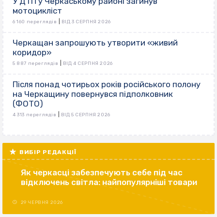
У ДТП у Черкаському районі загинув
мотоцикліст
|
6 160 переглядів
ВІД 3 СЕРПНЯ 2026
Черкащан запрошують утворити «живий
коридор»
|
5 887 переглядів
ВІД 4 СЕРПНЯ 2026
Після понад чотирьох років російського полону
на Черкащину повернувся підполковник
(ФОТО)
|
4 313 переглядів
ВІД 5 СЕРПНЯ 2026
ВИБІР РЕДАКЦІЇ
Як черкасці забезпечують себе під час
відключень світла: найпопулярніші товари
29 ЧЕРВНЯ 2026