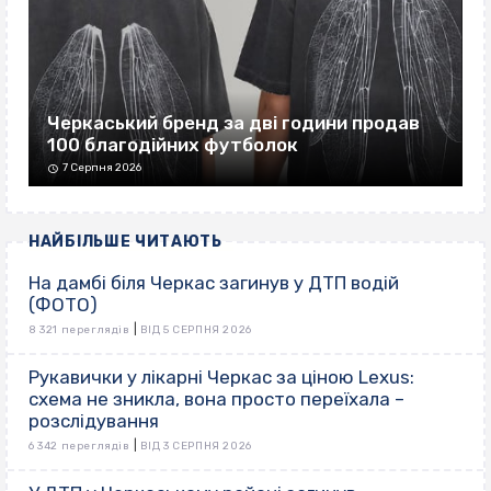
Черкаський бренд за дві години продав
100 благодійних футболок
7 Серпня 2026
НАЙБІЛЬШЕ ЧИТАЮТЬ
На дамбі біля Черкас загинув у ДТП водій
(ФОТО)
|
8 321 переглядів
ВІД 5 СЕРПНЯ 2026
Рукавички у лікарні Черкас за ціною Lexus:
схема не зникла, вона просто переїхала –
розслідування
|
6 342 переглядів
ВІД 3 СЕРПНЯ 2026