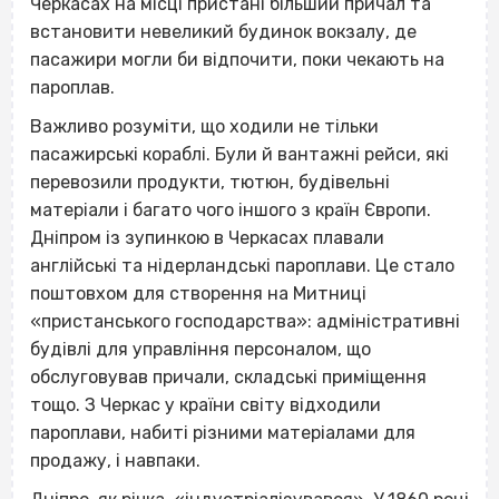
Черкасах на місці пристані більший причал та
встановити невеликий будинок вокзалу, де
пасажири могли би відпочити, поки чекають на
пароплав.
Важливо розуміти, що ходили не тільки
пасажирські кораблі. Були й вантажні рейси, які
перевозили продукти, тютюн, будівельні
матеріали і багато чого іншого з країн Європи.
Дніпром із зупинкою в Черкасах плавали
англійські та нідерландські пароплави. Це стало
поштовхом для створення на Митниці
«пристанського господарства»: адміністративні
будівлі для управління персоналом, що
обслуговував причали, складські приміщення
тощо. З Черкас у країни світу відходили
пароплави, набиті різними матеріалами для
продажу, і навпаки.