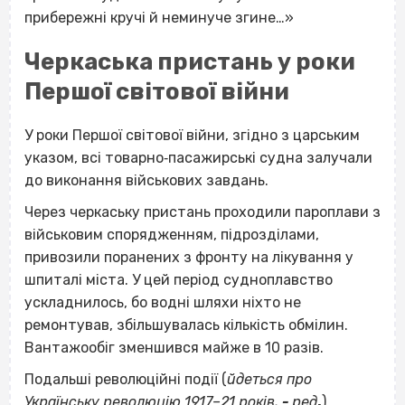
прибережні кручі й неминуче згине…»
Черкаська пристань у роки
Першої світової війни
У роки Першої світової війни, згідно з царським
указом, всі товарно‐пасажирські судна залучали
до виконання військових завдань.
Через черкаську пристань проходили пароплави з
військовим спорядженням, підрозділами,
привозили поранених з фронту на лікування у
шпиталі міста. У цей період судноплавство
ускладнилось, бо водні шляхи ніхто не
ремонтував, збільшувалась кількість обмілин.
Вантажообіг зменшився майже в 10 разів.
Подальші революційні події (
йдеться про
Українську революцію 1917–21 років,
-
ред
.
)