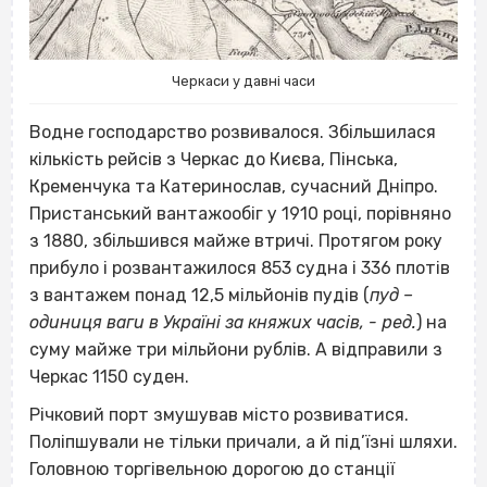
Черкаси у давні часи
Водне господарство розвивалося. Збільшилася
кількість рейсів з Черкас до Києва, Пінська,
Кременчука та Катеринослав, сучасний Дніпро.
Пристанський вантажообіг у 1910 році, порівняно
з 1880, збільшився майже втричі. Протягом року
прибуло і розвантажилося 853 судна і 336 плотів
з вантажем понад 12,5 мільйонів пудів (
пуд –
одиниця ваги в Україні за княжих часів, -
ред.
) на
суму майже три мільйони рублів. А відправили з
Черкас 1150 суден.
Річковий порт змушував місто розвиватися.
Поліпшували не тільки причали, а й під’їзні шляхи.
Головною торгівельною дорогою до станції