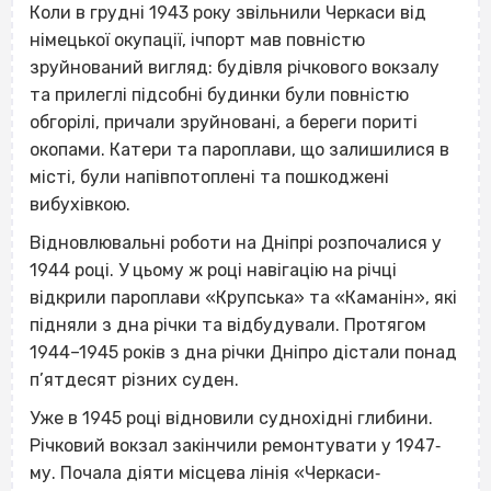
Коли в грудні 1943 року звільнили Черкаси від
німецької окупації, ічпорт мав повністю
зруйнований вигляд: будівля річкового вокзалу
та прилеглі підсобні будинки були повністю
обгорілі, причали зруйновані, а береги пориті
окопами. Катери та пароплави, що залишилися в
місті, були напівпотоплені та пошкоджені
вибухівкою.
Відновлювальні роботи на Дніпрі розпочалися у
1944 році. У цьому ж році навігацію на річці
відкрили пароплави «Крупська» та «Каманін», які
підняли з дна річки та відбудували. Протягом
1944–1945 років з дна річки Дніпро дістали понад
п’ятдесят різних суден.
Уже в 1945 році відновили суднохідні глибини.
Річковий вокзал закінчили ремонтувати у 1947‐
му. Почала діяти місцева лінія «Черкаси‐