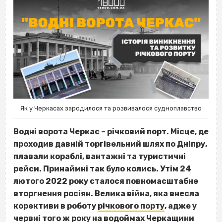
Як у Черкасах зародилося та розвивалося судноплавство
Водні ворота Черкас – річковий порт. Місце, де
проходив давній торгівельний шлях по Дніпру,
плавали кораблі, вантажні та туристичні
рейси. Принаймні так було колись. Утім 24
лютого 2022 року сталося повномасштабне
вторгнення росіян. Велика війна, яка внесла
корективи в роботу
річкового порту
, адже у
червні того ж року на водоймах Черкащини