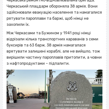
черкаська ремонтно‐відновлювальна бригада.
Черкаський плацдарм обороняла 38 армія. Вони
здійснювали евакуацію населення та намагалися
рятувати пароплави та баржі, щоб німці не
захопили їх.
Між Черкасами та Бужином у 1941 році німці
відрізали кілька транспортних караванів з семи
буксирів та 63 барж. 38 армія намагалася
врятувати залишені кораблі, але не вийшло, тож
вирішили частину пароплавів притопити, а човни
з нафтопродуктами – підпалити.