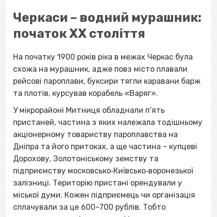
Черкаси – водний мурашник:
початок XX століття
На початку 1900 років ріка в межах Черкас була
схожа на мурашник, адже повз місто плавали
рейсові пароплави, буксири тягли каравани барж
та плотів, курсував корабель «Варяг».
У мікрорайоні Митниця обладнали п’ять
пристаней, частина з яких належала тодішньому
акціонерному товариству пароплавства на
Дніпра та його притоках, а ще частина – купцеві
Дорохову, Золотоніському земству та
підприємству московсько‐Київсько‐воронезької
залізниці. Територію пристані орендували у
міської думи. Кожен підприємець чи організація
сплачували за це 600–700 рублів. Тобто