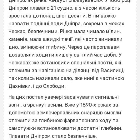
Дніпро, як річка, «індустріалізувався». У 1860 році
Дніпром плавало 21 судно, а з часом кількість
зростала до понад шістдесяти. Втім важко
назвати тодішні води Дніпра, зокрема в межах
Черкас, безпечними. Річка мала чимало мілин,
каменів, мала швидкі течії, які часто вимивали
дно, змінюючи глибину. Через це пароплавам
дозволяли ходити лише у світлий час доби. У
Черкасах же встановили спеціальні пости, які
стежили за навігацією на ділянці від Василиці,
так колись називали село, яке нині є частиною
Дахнівки, і до Слободи.
На цих постах увечері засвічували сигнальні
вогні, а зранку гасили. Вже у 1890‐х роках за
допомогою землечерпальних снарядів змогли
стежити за глибиною фарватерного ходу та
самотужки встановлювати достатні глибини.
Плавати Дніпром стало безпечніше.