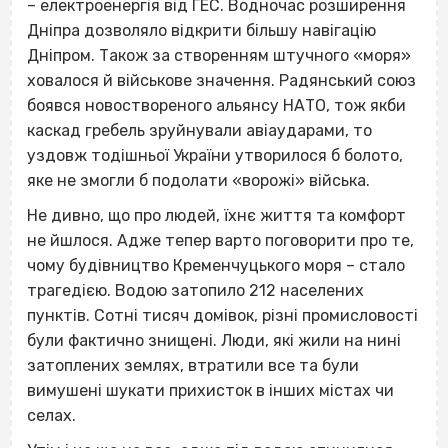
– електроенергія від ГЕС. Водночас розширення
Дніпра дозволяло відкрити більшу навігацію
Дніпром. Також за створенням штучного «моря»
ховалося й військове значення. Радянський союз
боявся новоствореного альянсу НАТО, тож якби
каскад гребель зруйнували авіаударами, то
уздовж тодішньої України утворилося б болото,
яке не змогли б подолати «ворожі» війська.
Не дивно, що про людей, їхнє життя та комфорт
не йшлося. Адже тепер варто поговорити про те,
чому будівництво Кременчуцького моря – стало
трагедією. Водою затопило 212 населених
пунктів. Сотні тисяч домівок, різні промисловості
були фактично знищені. Люди, які жили на нині
затоплених землях, втратили все та були
вимушені шукати прихисток в інших містах чи
селах.