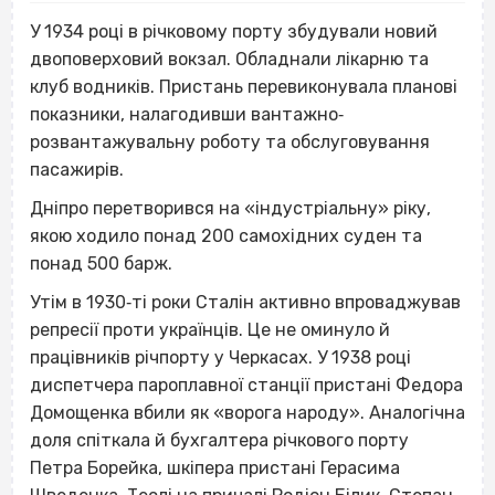
У 1934 році в річковому порту збудували новий
двоповерховий вокзал. Обладнали лікарню та
клуб водників. Пристань перевиконувала планові
показники, налагодивши вантажно‐
розвантажувальну роботу та обслуговування
пасажирів.
Дніпро перетворився на «індустріальну» ріку,
якою ходило понад 200 самохідних суден та
понад 500 барж.
Утім в 1930‐ті роки Сталін активно впроваджував
репресії проти українців. Це не оминуло й
працівників річпорту у Черкасах. У 1938 році
диспетчера пароплавної станції пристані Федора
Домощенка вбили як «ворога народу». Аналогічна
доля спіткала й бухгалтера річкового порту
Петра Борейка, шкіпера пристані Герасима