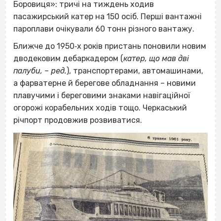
Боровиця»: тричі на тиждень ходив
пасажирський катер на 150 осіб. Перші вантажні
пароплави очікували 60 тонн різного вантажу.
Ближче до 1950‐х років пристань поновили новим
дводековим дебаркадером (
катер, що мав дві
палуби, – ред.
), транспортерами, автомашинами,
а фарватерне й берегове обладнання – новими
плавучими і береговими знаками навігаційної
огорожі корабельних ходів тощо. Черкаський
річпорт продовжив розвиватися.