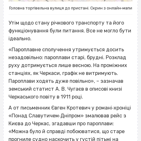
Головна торгівельна вулиця до пристані. Скрин з онлайн‐мапи
Утім щодо стану річкового транспорту та його
функціонування були питання. Все не могло бути
ідеально.
«Пароплавне сполучення утримується досить
незадовільно: пароплави старі, брудні. Розклад
руху дотримується лише весною. На проміжних
станціях, як Черкаси, графік не витримують.
Пароплави ходять дуже повільно», – зазначав
земський статист А. В. Чугаєв в описові книзі
Черкаського повіту в 1911 році.
А от письменник Євген Кротевич у романі‐хроніці
«Понад Славутичем‐Дніпром» змалював рейс з
Києва до Черкас, згадавши про пароплави:
«Можна було й справді побоюватися, що старе
прогниле судно наскочить у густій пітьмі на