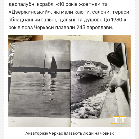
двопалубні кораблі «10 років жовтня» та
«Дзержинський», які мали каюти, салони, тераси,
обладнані читальні, їдальні та душові. До 1930‐х
років повз Черкаси плавали 243 пароплави.
Акваторією Черкас плавають люди на човнах