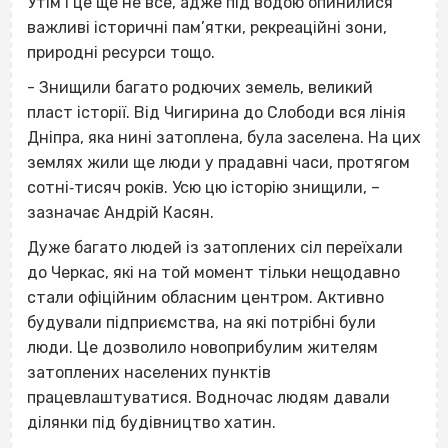
Утім і це ще не все, адже під водою опинилися
важливі історичні пам’ятки, рекреаційні зони,
природні ресурси тощо.
- Знищили багато родючих земель, великий
пласт історії. Від Чигирина до Слободи вся лінія
Дніпра, яка нині затоплена, була заселена. На цих
землях жили ще люди у прадавні часи, протягом
сотні‐тисяч років. Усю цю історію знищили, –
зазначає Андрій Касян.
Дуже багато людей із затоплених сіл переїхали
до Черкас, які на той момент тільки нещодавно
стали офіційним обласним центром. Активно
будували підприємства, на які потрібні були
люди. Це дозволило новоприбулим жителям
затоплених населених пунктів
працевлаштуватися. Водночас людям давали
ділянки під будівництво хатин.