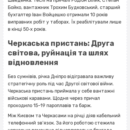
Шведенка. Теслі на причалі Родіон Білик, Степан
Бойко, вантажник Трохим Будковський, старший
бухгалтер Іван Войцешко отримали 10 років
виправних робіт у таборах. Їх реабілітували лише
в кінці 50‐х років.
Черкаська пристань: Друга
світова, руйнація та шлях
відновлення
Без сумнівів, річка Дніпро відігравала важливу
стратегічну роль під час Другої світової війни.
Черкаська пристань приймала у себе вантажні
військові каравани. Щодня через причал
проходило 15–19 пароплавів та барж.
Між Києвом та Черкасами на річці діяв кабельний
телефонний зв’язок. За його роботою стежила