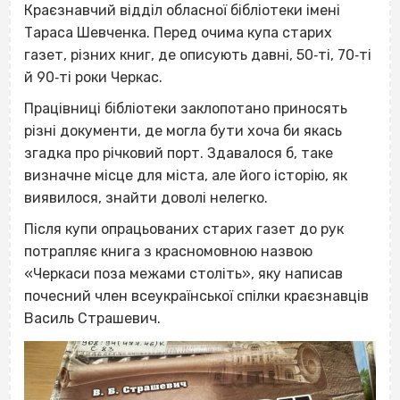
Краєзнавчий відділ обласної бібліотеки імені
Тараса Шевченка. Перед очима купа старих
газет, різних книг, де описують давні, 50‐ті, 70‐ті
й 90‐ті роки Черкас.
Працівниці бібліотеки заклопотано приносять
різні документи, де могла бути хоча би якась
згадка про річковий порт. Здавалося б, таке
визначне місце для міста, але його історію, як
виявилося, знайти доволі нелегко.
Після купи опрацьованих старих газет до рук
потрапляє книга з красномовною назвою
«Черкаси поза межами століть», яку написав
почесний член всеукраїнської спілки краєзнавців
Василь Страшевич.