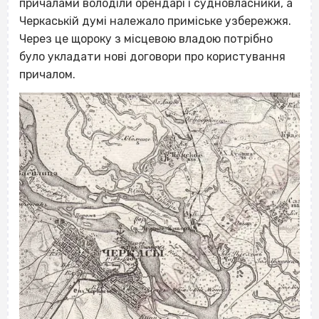
причалами володіли орендарі і судновласники, а
Черкаській думі належало приміське узбережжя.
Через це щороку з місцевою владою потрібно
було укладати нові договори про користування
причалом.