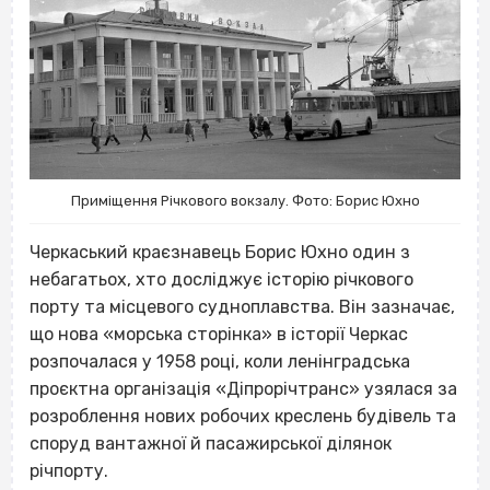
Приміщення Річкового вокзалу. Фото: Борис Юхно
Черкаський краєзнавець Борис Юхно один з
небагатьох, хто досліджує історію річкового
порту та місцевого судноплавства. Він зазначає,
що нова «морська сторінка» в історії Черкас
розпочалася у 1958 році, коли ленінградська
проєктна організація «Діпрорічтранс» узялася за
розроблення нових робочих креслень будівель та
споруд вантажної й пасажирської ділянок
річпорту.