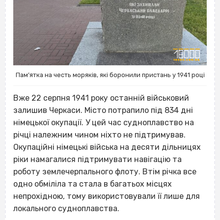
Пам’ятка на честь моряків, які боронили пристань у 1941 році
Вже 22 серпня 1941 року останній військовий
залишив Черкаси. Місто потрапило під 834 дні
німецької окупації. У цей час судноплавство на
річці належним чином ніхто не підтримував.
Окупаційні німецькі війська на десяти дільницях
ріки намагалися підтримувати навігацію та
роботу землечерпального флоту. Втім річка все
одно обміліла та стала в багатьох місцях
непрохідною, тому використовували її лише для
локального судноплавства.