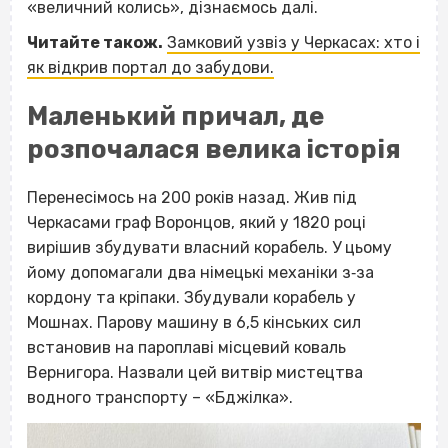
«величний колись», дізнаємось далі.
Читайте також.
Замковий узвіз у Черкасах: хто і
як відкрив портал до забудови.
Маленький причал, де
розпочалася велика історія
Перенесімось на 200 років назад. Жив під
Черкасами граф Воронцов, який у 1820 році
вирішив збудувати власний корабель. У цьому
йому допомагали два німецькі механіки з‐за
кордону та кріпаки. Збудували корабель у
Мошнах. Парову машину в 6,5 кінських сил
встановив на пароплаві місцевий коваль
Вернигора. Назвали цей витвір мистецтва
водного транспорту – «Бджілка».