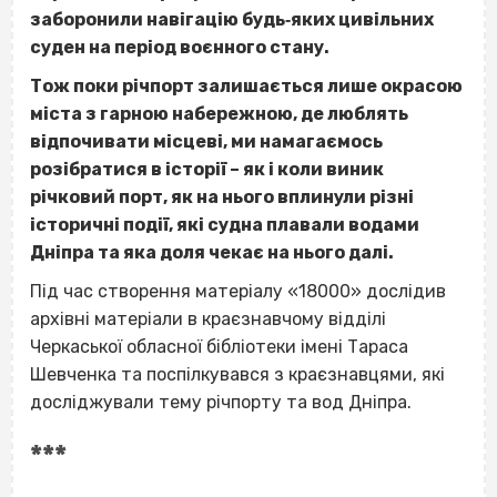
заборонили навігацію будь‐яких цивільних
суден на період воєнного стану.
Тож поки річпорт залишається лише окрасою
міста з гарною набережною, де люблять
відпочивати місцеві, ми намагаємось
розібратися в історії – як і коли виник
річковий порт, як на нього вплинули різні
історичні події, які судна плавали водами
Дніпра та яка доля чекає на нього далі.
Під час створення матеріалу «18000» дослідив
архівні матеріали в краєзнавчому відділі
Черкаської обласної бібліотеки імені Тараса
Шевченка та поспілкувався з краєзнавцями, які
досліджували тему річпорту та вод Дніпра.
***