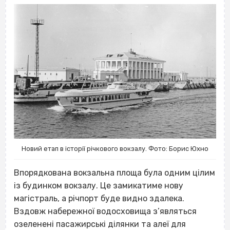
Новий етап в історії річкового вокзалу. Фото: Борис Юхно
Впорядкована вокзальна площа була одним цілим
із будинком вокзалу. Це замикатиме нову
магістраль, а річпорт буде видно здалека.
Вздовж набережної водосховища з’являться
озеленені пасажирські ділянки та алеї для