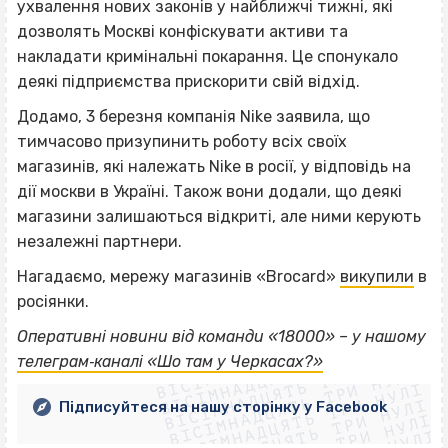
ухвалення нових законів у найближчі тижні, які
дозволять Москві конфіскувати активи та
накладати кримінальні покарання. Це спонукало
деякі підприємства прискорити свій відхід.
Додамо, 3 березня компанія Nike заявила, що
тимчасово призупинить роботу всіх своїх
магазинів, які належать Nike в росії, у відповідь на
дії москви в Україні. Також вони додали, що деякі
магазини залишаються відкриті, але ними керують
незалежні партнери.
Нагадаємо, мережу магазинів «Brocard»
викупили
в
росіянки.
ВІСІМНАДЦЯТЬ ТРИ НУЛІ
Оперативні новини від команди «18000» – у нашому
ВІСІМНАДЦЯТЬ ТРИ НУЛІ
ВІСІМНАДЦЯТЬ ТРИ НУЛІ
телеграм‐каналі «Шо там у Черкасах?»
ВІСІМНАДЦЯТЬ ТРИ НУЛІ
ВІСІМНАДЦЯТЬ ТРИ НУЛІ
ВІСІМНАДЦЯТЬ ТРИ НУЛІ
Підписуйтеся на нашу сторінку у Facebook