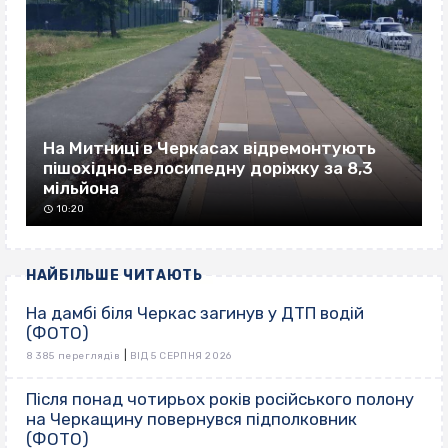
На Митниці в Черкасах відремонтують
пішохідно‐велосипедну доріжку за 8,3
мільйона
10:20
НАЙБІЛЬШЕ ЧИТАЮТЬ
На дамбі біля Черкас загинув у ДТП водій
(ФОТО)
|
8 385 переглядів
ВІД 5 СЕРПНЯ 2026
Після понад чотирьох років російського полону
на Черкащину повернувся підполковник
(ФОТО)