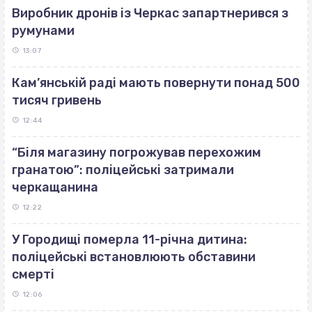
Виробник дронів із Черкас запартнерився з
румунами
13:07
Кам’янській раді мають повернути понад 500
тисяч гривень
12:44
“Біля магазину погрожував перехожим
гранатою”: поліцейські затримали
черкащанина
12:22
У Городищі померла 11-річна дитина:
поліцейські встановлюють обставини
смерті
12:06