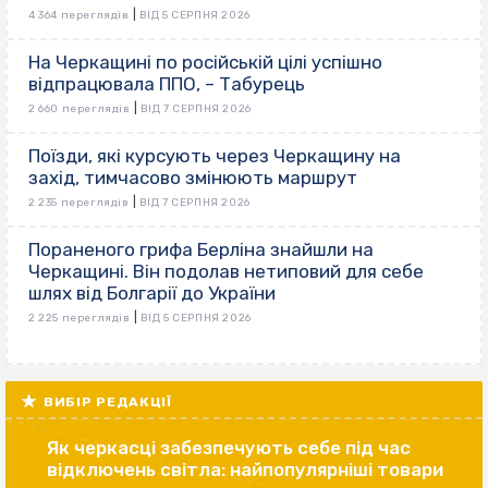
|
4 364 переглядів
ВІД 5 СЕРПНЯ 2026
На Черкащині по російській цілі успішно
відпрацювала ППО, – Табурець
|
2 660 переглядів
ВІД 7 СЕРПНЯ 2026
Поїзди, які курсують через Черкащину на
захід, тимчасово змінюють маршрут
|
2 235 переглядів
ВІД 7 СЕРПНЯ 2026
Пораненого грифа Берліна знайшли на
Черкащині. Він подолав нетиповий для себе
шлях від Болгарії до України
|
2 225 переглядів
ВІД 5 СЕРПНЯ 2026
ВИБІР РЕДАКЦІЇ
Як черкасці забезпечують себе під час
відключень світла: найпопулярніші товари