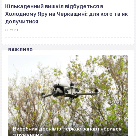
Кількаденний вишкіл відбудеться в
Холодному Яру на Черкащині: для кого та як
долучитися
12:01
ВАЖЛИВО
Виробник дронів із Черкас запартнерився
з румунами