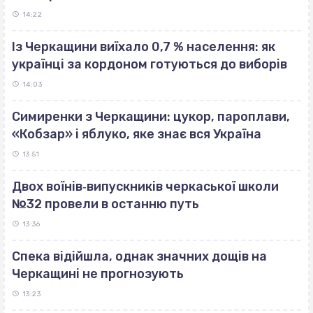
14:22
Із Черкащини виїхало 0,7 % населення: як
українці за кордоном готуються до виборів
14:03
Симиренки з Черкащини: цукор, пароплави,
«Кобзар» і яблуко, яке знає вся Україна
13:51
Двох воїнів‐випускників черкаської школи
№32 провели в останню путь
13:36
Спека відійшла, однак значних дощів на
Черкащині не прогнозують
13:23