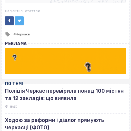
ВІСІМНАДЦЯТЬ ТРИ НУЛІ
ВІСІМНАДЦЯТЬ ТРИ НУЛІ
ВІСІМНАДЦЯТЬ ТРИ НУЛІ
Поділитись статтею
Tagged
Черкаси
with
РЕКЛАМА
ПО ТЕМІ
Поліція Черкас перевірила понад 100 містян
та 12 закладів: що виявила
18:39
Ходою за реформи і діалог прямують
черкасці (ФОТО)