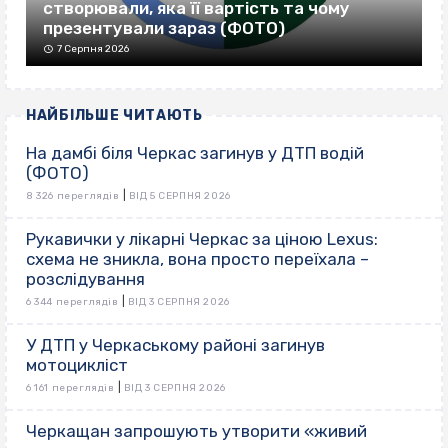
створювали, яка її вартість та чому
презентували зараз (ФОТО)
7 Серпня 2026
НАЙБІЛЬШЕ ЧИТАЮТЬ
На дамбі біля Черкас загинув у ДТП водій
(ФОТО)
|
8 326 переглядів
ВІД 5 СЕРПНЯ 2026
Рукавички у лікарні Черкас за ціною Lexus:
схема не зникла, вона просто переїхала –
розслідування
|
6 344 переглядів
ВІД 3 СЕРПНЯ 2026
У ДТП у Черкаському районі загинув
мотоцикліст
|
6 161 переглядів
ВІД 3 СЕРПНЯ 2026
Черкащан запрошують утворити «живий