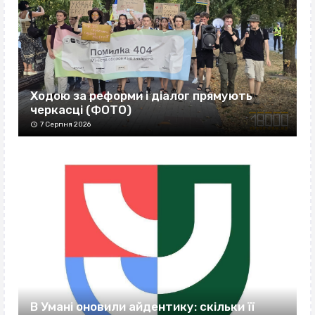
Ходою за реформи і діалог прямують
черкасці (ФОТО)
7 Серпня 2026
В Умані оновили айдентику: скільки її