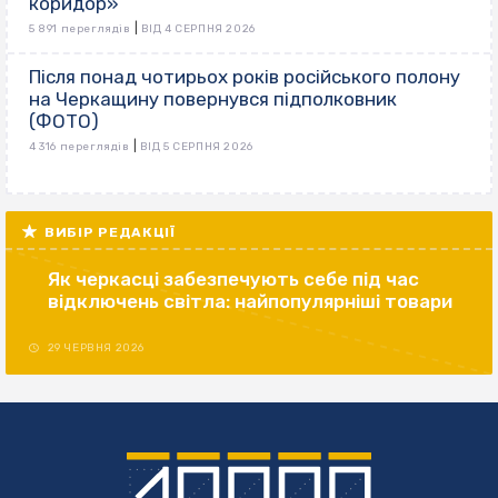
коридор»
|
5 891 переглядів
ВІД 4 СЕРПНЯ 2026
Після понад чотирьох років російського полону
на Черкащину повернувся підполковник
(ФОТО)
|
4 316 переглядів
ВІД 5 СЕРПНЯ 2026
ВИБІР РЕДАКЦІЇ
Як черкасці забезпечують себе під час
відключень світла: найпопулярніші товари
29 ЧЕРВНЯ 2026