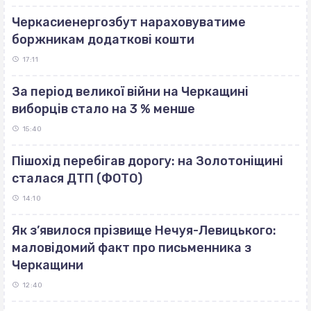
Черкасиенергозбут нараховуватиме
боржникам додаткові кошти
17:11
За період великої війни на Черкащині
виборців стало на 3 % менше
15:40
Пішохід перебігав дорогу: на Золотоніщині
сталася ДТП (ФОТО)
14:10
Як з’явилося прізвище Нечуя-Левицького:
маловідомий факт про письменника з
Черкащини
12:40