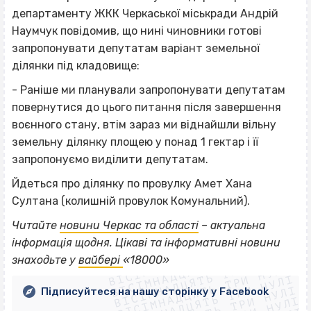
департаменту ЖКК Черкаської міськради Андрій
Наумчук повідомив, що нині чиновники готові
запропонувати депутатам варіант земельної
ділянки під кладовище:
- Раніше ми планували запропонувати депутатам
повернутися до цього питання після завершення
воєнного стану, втім зараз ми віднайшли вільну
земельну ділянку площею у понад 1 гектар і її
запропонуємо виділити депутатам.
Йдеться про ділянку по провулку Амет Хана
Султана (колишній провулок Комунальний).
Читайте
новини Черкас та області
– актуальна
ВІСІМНАДЦЯТЬ ТРИ НУЛІ
інформація щодня. Цікаві та інформативні новини
ВІСІМНАДЦЯТЬ ТРИ НУЛІ
ВІСІМНАДЦЯТЬ ТРИ НУЛІ
знаходьте у
вайбері
«18000»
ВІСІМНАДЦЯТЬ ТРИ НУЛІ
ВІСІМНАДЦЯТЬ ТРИ НУЛІ
Підписуйтеся на нашу сторінку у Facebook