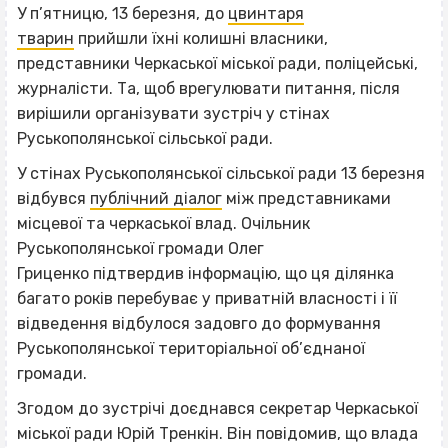
У п’ятницю, 13 березня, до
цвинтаря
тварин
прийшли їхні колишні власники,
представники Черкаської міської ради, поліцейські,
журналісти. Та, щоб врегулювати питання, після
вирішили організувати зустріч у стінах
Руськополянської сільської ради.
У стінах Руськополянської сільської ради 13 березня
відбувся
публічний діалог
між представниками
місцевої та черкаської влад. Очільник
Руськополянської громади Олег
Гриценко підтвердив інформацію, що ця ділянка
багато років перебуває у приватній власності і її
відведення відбулося задовго до формування
Руськополянської територіальної об’єднаної
громади.
Згодом до зустрічі доєднався секретар Черкаської
міської ради Юрій Тренкін. Він повідомив, що влада