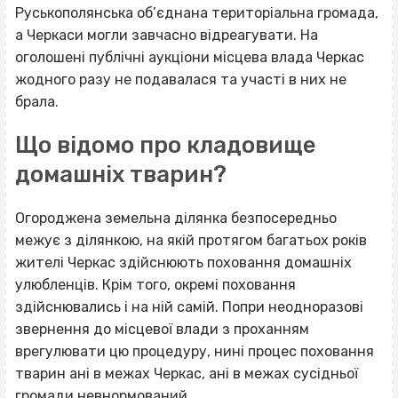
Руськополянська об’єднана територіальна громада,
а Черкаси могли завчасно відреагувати. На
оголошені публічні аукціони місцева влада Черкас
жодного разу не подавалася та участі в них не
брала.
Що відомо про кладовище
домашніх тварин?
Огороджена земельна ділянка безпосередньо
межує з ділянкою, на якій протягом багатьох років
жителі Черкас здійснюють поховання домашніх
улюбленців. Крім того, окремі поховання
здійснювались і на ній самій. Попри неодноразові
звернення до місцевої влади з проханням
врегулювати цю процедуру, нині процес поховання
тварин ані в межах Черкас, ані в межах сусідньої
громади невнормований.