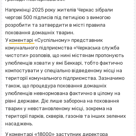
Наприкінці 2025 року жителів Черкас зібрали
чергові 500 підписів під петицією з вимогою
розробити та затвердити в місті правила
поховання домашніх тварин.
У
коментарі
«Суспільному» представник
комунального підприємства «Черкаська служба
чистоти» розповів, що нині містянам пропонують
улюбленців ховати у ямі Беккарі, тобто фактично
компостувати у спеціально відведеному місці на
території комунального підприємства. Зазначимо
також, що процедура поховання домашніх
улюбленців невнормована фактично в цілому на
рівні держави. Діє лише заборона на поховання
тварин у невстановленому місці, зокрема на
території парків, скверів, газонів та інших зелених
насаджень.
У коментарі «18000» заступник директора