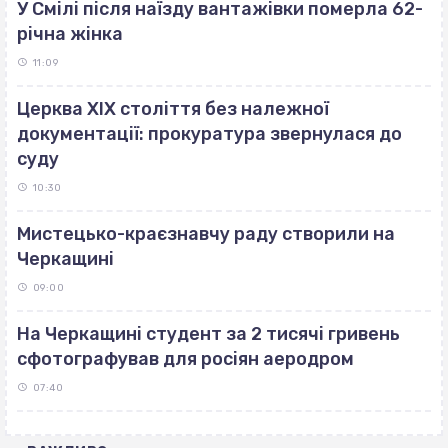
У Смілі після наїзду вантажівки померла 62-
річна жінка
11:09
Церква ХІХ століття без належної
документації: прокуратура звернулася до
суду
10:30
Мистецько-краєзнавчу раду створили на
Черкащині
09:00
На Черкащині студент за 2 тисячі гривень
сфотографував для росіян аеродром
07:40