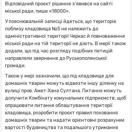
Відповідний проєкт рішення з’явився на сайті
міської ради, пише «18000».
У пояснювальній записці йдеться, що територія
поблизу кладовища №5 не належить до
адміністративної території Черкас й повноваження
міської ради на тій території не діють. В мерії також
додали, що під час розгляду подібних петицій
направляли звернення до Руськополянської
громади.
Також у мері зазначили, що під кладовище для
домашніх тварин можуть відвезти іншу ділянку на
вулиці пров. Амет‐Хана Султана. Питання можуть
долучити Комбінату комунальних підприємств, щоб
опрацювати питання облаштування території
кладовища, розробити проєкт правил поховання
домашніх тварин та надати орієнтовні розрахунки
вартості будівництва та подальшого утримання