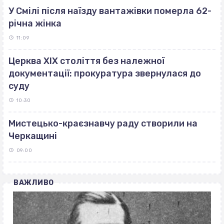
У Смілі після наїзду вантажівки померла 62-
річна жінка
11:09
Церква ХІХ століття без належної
документації: прокуратура звернулася до
суду
10:30
Мистецько-краєзнавчу раду створили на
Черкащині
09:00
ВАЖЛИВО