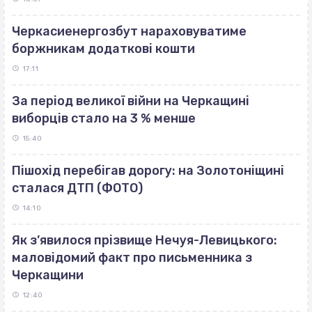
Черкасиенергозбут нараховуватиме
боржникам додаткові кошти
17:11
За період великої війни на Черкащині
виборців стало на 3 % менше
15:40
Пішохід перебігав дорогу: на Золотоніщині
сталася ДТП (ФОТО)
14:10
Як з’явилося прізвище Нечуя-Левицького:
маловідомий факт про письменника з
Черкащини
12:40