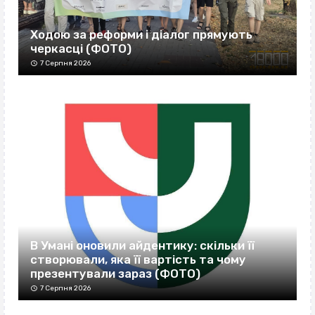
Ходою за реформи і діалог прямують
черкасці (ФОТО)
7 Серпня 2026
В Умані оновили айдентику: скільки її
створювали, яка її вартість та чому
презентували зараз (ФОТО)
7 Серпня 2026