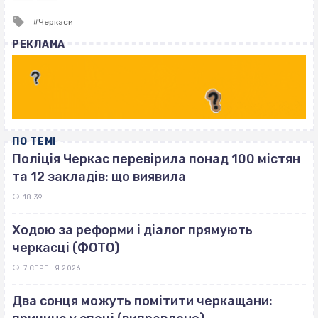
Tagged
Черкаси
with
РЕКЛАМА
ПО ТЕМІ
Поліція Черкас перевірила понад 100 містян
та 12 закладів: що виявила
18:39
Ходою за реформи і діалог прямують
черкасці (ФОТО)
7 СЕРПНЯ 2026
Два сонця можуть помітити черкащани: