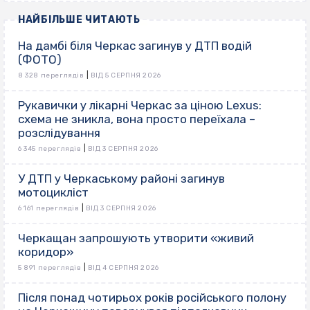
НАЙБІЛЬШЕ ЧИТАЮТЬ
На дамбі біля Черкас загинув у ДТП водій
(ФОТО)
|
8 328 переглядів
ВІД 5 СЕРПНЯ 2026
Рукавички у лікарні Черкас за ціною Lexus:
схема не зникла, вона просто переїхала –
розслідування
|
6 345 переглядів
ВІД 3 СЕРПНЯ 2026
У ДТП у Черкаському районі загинув
мотоцикліст
|
6 161 переглядів
ВІД 3 СЕРПНЯ 2026
Черкащан запрошують утворити «живий
коридор»
|
5 891 переглядів
ВІД 4 СЕРПНЯ 2026
Після понад чотирьох років російського полону