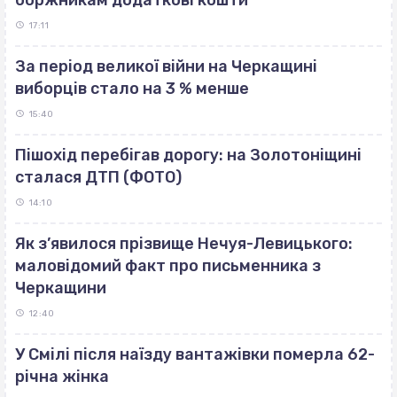
17:11
За період великої війни на Черкащині
виборців стало на 3 % менше
15:40
Пішохід перебігав дорогу: на Золотоніщині
сталася ДТП (ФОТО)
14:10
Як з’явилося прізвище Нечуя-Левицького:
маловідомий факт про письменника з
Черкащини
12:40
У Смілі після наїзду вантажівки померла 62-
річна жінка