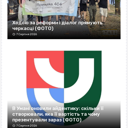
Ходою за реформи і діалог прямують
черкасці (ФОТО)
7 Серпня 2026
В Умані оновили айдентику: скільки її
створювали, яка її вартість та чому
презентували зараз (ФОТО)
7 Серпня 2026