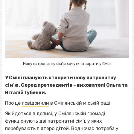
Нову патронатну сім’ю хочуть створити у Смілі
У Смілі планують створити нову патронатну
сім’ю. Серед претендентів – вихователі Ольга та
Віталій Губенки.
Про це
повідомили
в Смілянській міській раді.
Як йдеться в дописі, у Смілянській громаді
функціонують дві патронатні сім’ї, у яких
перебувають п’ятеро дітей. Водночас потреба у