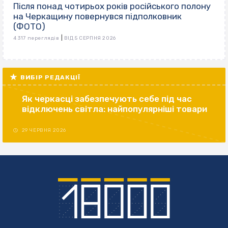
Після понад чотирьох років російського полону
на Черкащину повернувся підполковник
(ФОТО)
|
4 317 переглядів
ВІД 5 СЕРПНЯ 2026
ВИБІР РЕДАКЦІЇ
Як черкасці забезпечують себе під час
відключень світла: найпопулярніші товари
29 ЧЕРВНЯ 2026