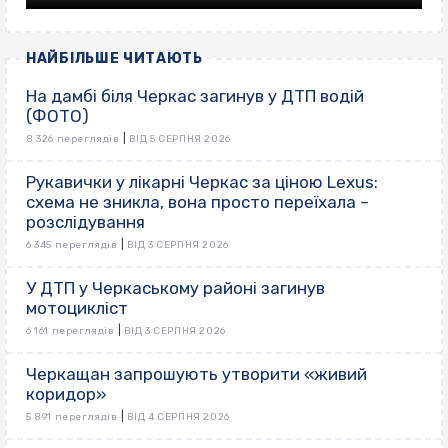
НАЙБІЛЬШЕ ЧИТАЮТЬ
На дамбі біля Черкас загинув у ДТП водій
(ФОТО)
|
8 326 переглядів
ВІД 5 СЕРПНЯ 2026
Рукавички у лікарні Черкас за ціною Lexus:
схема не зникла, вона просто переїхала –
розслідування
|
6 345 переглядів
ВІД 3 СЕРПНЯ 2026
У ДТП у Черкаському районі загинув
мотоцикліст
|
6 161 переглядів
ВІД 3 СЕРПНЯ 2026
Черкащан запрошують утворити «живий
коридор»
|
5 891 переглядів
ВІД 4 СЕРПНЯ 2026