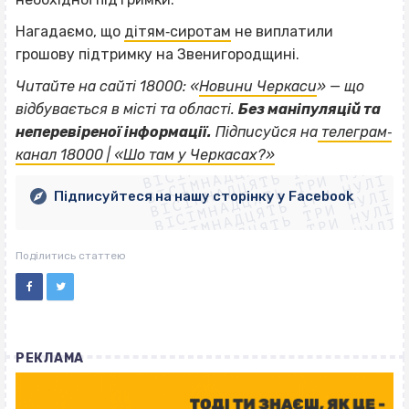
Нагадаємо, що
дітям‐сиротам
не виплатили
грошову підтримку на Звенигородщині.
Читайте на сайті 18000: «
Новини Черкаси
» — що
відбувається в місті та області.
Без маніпуляцій та
ВІСІМНАДЦЯТЬ ТРИ НУЛІ
неперевіреної інформації.
Підписуйся на
телеграм‐
ВІСІМНАДЦЯТЬ ТРИ НУЛІ
ВІСІМНАДЦЯТЬ ТРИ НУЛІ
канал 18000 | «Шо там у Черкасах?»
ВІСІМНАДЦЯТЬ ТРИ НУЛІ
ВІСІМНАДЦЯТЬ ТРИ НУЛІ
ВІСІМНАДЦЯТЬ ТРИ НУЛІ
Підписуйтеся на нашу сторінку у Facebook
ВІСІМНАДЦЯТЬ ТРИ НУЛІ
ВІСІМНАДЦЯТЬ ТРИ НУЛІ
Поділитись статтею
РЕКЛАМА