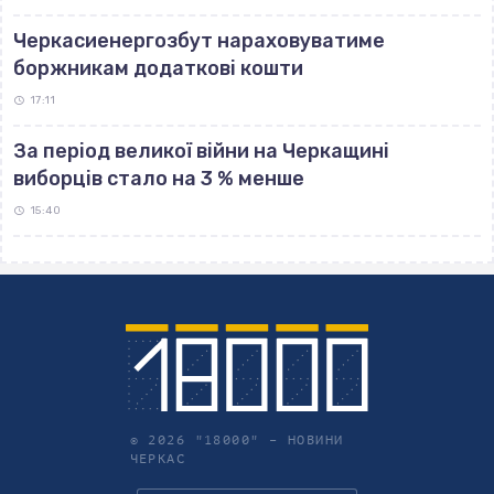
Черкасиенергозбут нараховуватиме
боржникам додаткові кошти
17:11
За період великої війни на Черкащині
виборців стало на 3 % менше
15:40
© 2026 "18000" –
НОВИНИ
ЧЕРКАС