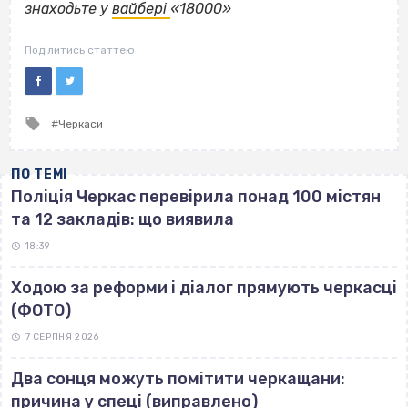
знаходьте у
вайбері
«18000»
Поділитись статтею
Tagged
Черкаси
with
ПО ТЕМІ
Поліція Черкас перевірила понад 100 містян
та 12 закладів: що виявила
18:39
Ходою за реформи і діалог прямують черкасці
(ФОТО)
7 СЕРПНЯ 2026
Два сонця можуть помітити черкащани:
причина у спеці (виправлено)