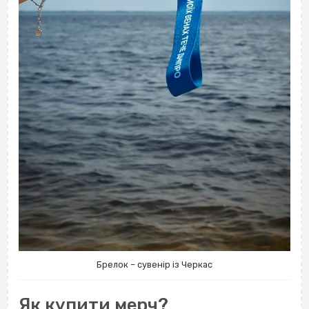
Брелок – сувенір із Черкас
Як купити мерч?