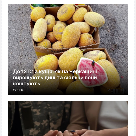
До 12 кг з куща: як на Черкащині
вирощують дині та скільки вони
коштують
11:15