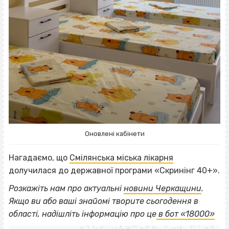
Оновлені кабінети
Нагадаємо, що
Смілянська міська лікарня
долучилася до державної програми «Скринінг 40+».
Розкажіть нам про актуальні
новини Черкащини
.
ВІСІМНАДЦЯТЬ ТРИ НУЛІ
Якщо
ви або ваші знайомі творите сьогодення в
ВІСІМНАДЦЯТЬ ТРИ НУЛІ
області, надішліть інформацію про це
в бот «18000»