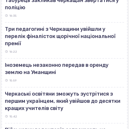
Табурець закликав черкащан звертатися у
поліцію
16:35
Три педагогині з Черкащини увійшли у
перелік фіналісток щорічної національної
премії
16:22
Іноземець незаконно передав в оренду
землю на Уманщині
15:59
Черкаські освітяни зможуть зустрітися з
першим українцем, який увійшов до десятки
кращих учителів світу
15:42