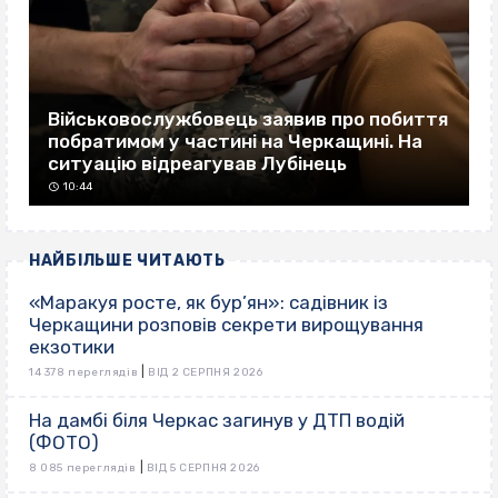
Військовослужбовець заявив про побиття
побратимом у частині на Черкащині. На
ситуацію відреагував Лубінець
10:44
НАЙБІЛЬШЕ ЧИТАЮТЬ
«Маракуя росте, як бур’ян»: садівник із
Черкащини розповів секрети вирощування
екзотики
|
14 378 переглядів
ВІД 2 СЕРПНЯ 2026
На дамбі біля Черкас загинув у ДТП водій
(ФОТО)
|
8 085 переглядів
ВІД 5 СЕРПНЯ 2026