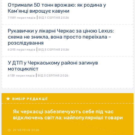
Отримали 50 тонн врожаю: як родина у
Кам’янці вирощує кавуни
|
7 989 переглядів
ВІД 1 СЕРПНЯ 2026
Рукавички у лікарні Черкас за ціною Lexus:
схема не зникла, вона просто переїхала –
розслідування
|
6 293 переглядів
ВІД 3 СЕРПНЯ 2026
У ДТП у Черкаському районі загинув
мотоцикліст
|
6 139 переглядів
ВІД 3 СЕРПНЯ 2026
ВИБІР РЕДАКЦІЇ
Як черкасці забезпечують себе під час
відключень світла: найпопулярніші товари
29 ЧЕРВНЯ 2026