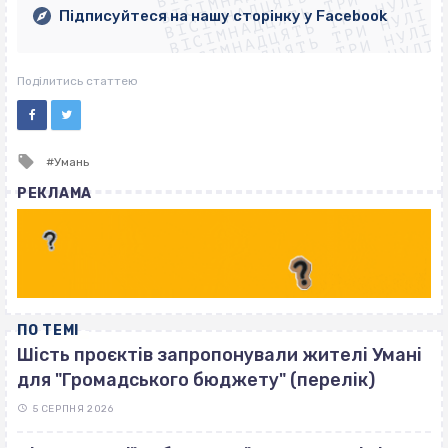
ВІСІМНАДЦЯТЬ ТРИ НУЛІ
ВІСІМНАДЦЯТЬ ТРИ НУЛІ
ВІСІМНАДЦЯТЬ ТРИ НУЛІ
ВІСІМНАДЦЯТЬ ТРИ НУЛІ
Підписуйтеся на нашу сторінку у Facebook
ВІСІМНАДЦЯТЬ ТРИ НУЛІ
ВІСІМНАДЦЯТЬ ТРИ НУЛІ
Поділитись статтею
Tagged
Умань
with
РЕКЛАМА
ПО ТЕМІ
Шість проєктів запропонували жителі Умані
для "Громадського бюджету" (перелік)
5 СЕРПНЯ 2026