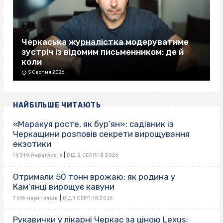
Черкаська журналістка модеруватиме
зустріч із відомим письменником: де й
коли
5 Серпня 2026
НАЙБІЛЬШЕ ЧИТАЮТЬ
«Маракуя росте, як бур’ян»: садівник із
Черкащини розповів секрети вирощування
екзотики
|
14 348 переглядів
ВІД 2 СЕРПНЯ 2026
Отримали 50 тонн врожаю: як родина у
Кам’янці вирощує кавуни
|
7 696 переглядів
ВІД 1 СЕРПНЯ 2026
Рукавички у лікарні Черкас за ціною Lexus: