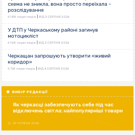
схема не зникла, вона просто переїхала –
розслідування
|
6 188 переглядів
ВІД 3 СЕРПНЯ 2026
У ДТП у Черкаському районі загинув
мотоцикліст
|
6 128 переглядів
ВІД 3 СЕРПНЯ 2026
Черкащан запрошують утворити «живий
коридор»
|
5 763 переглядів
ВІД 4 СЕРПНЯ 2026
ВИБІР РЕДАКЦІЇ
Як черкасці забезпечують себе під час
відключень світла: найпопулярніші товари
29 ЧЕРВНЯ 2026