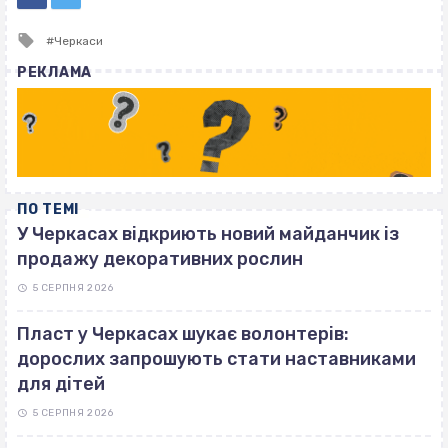
Tagged
Черкаси
with
РЕКЛАМА
ПО ТЕМІ
У Черкасах відкриють новий майданчик із
продажу декоративних рослин
5 СЕРПНЯ 2026
Пласт у Черкасах шукає волонтерів:
дорослих запрошують стати наставниками
для дітей
5 СЕРПНЯ 2026