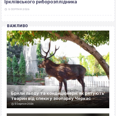
Іркліївського риборозплідника
5 СЕРПНЯ 2026
ВАЖЛИВО
Брили льоду та кондиціонери: як рятують
тварин від спеки у зоопарку Черкас
5 Серпня 2026