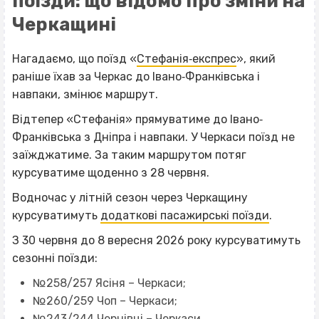
поїзди: що відомо про зміни на
Черкащині
Нагадаємо, що поїзд «
Стефанія‐експрес
», який
раніше їхав за Черкас до Івано‐Франківська і
навпаки, змінює маршрут.
Відтепер «Стефанія» прямуватиме до Івано‐
Франківська з Дніпра і навпаки. У Черкаси поїзд не
заїжджатиме. За таким маршрутом потяг
курсуватиме щоденно з 28 червня.
Водночас у літній сезон через Черкащину
курсуватимуть
додаткові пасажирські поїзди
.
З 30 червня до 8 вересня 2026 року курсуватимуть
сезонні поїзди:
№258/257 Ясіня – Черкаси;
№260/259 Чоп – Черкаси;
№243/244 Чернівці – Черкаси.