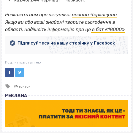
Розкажіть нам про актуальні
новини Черкащини
.
ВІСІМНАДЦЯТЬ ТРИ НУЛІ
Якщо
ви або ваші знайомі творите сьогодення в
ВІСІМНАДЦЯТЬ ТРИ НУЛІ
ВІСІМНАДЦЯТЬ ТРИ НУЛІ
області, надішліть інформацію про це
в бот «18000»
ВІСІМНАДЦЯТЬ ТРИ НУЛІ
ВІСІМНАДЦЯТЬ ТРИ НУЛІ
ВІСІМНАДЦЯТЬ ТРИ НУЛІ
Підписуйтеся на нашу сторінку у Facebook
ВІСІМНАДЦЯТЬ ТРИ НУЛІ
ВІСІМНАДЦЯТЬ ТРИ НУЛІ
Поділитись статтею
Tagged
Черкаси
with
РЕКЛАМА