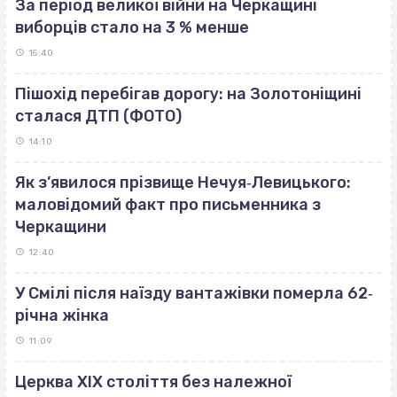
За період великої війни на Черкащині
виборців стало на 3 % менше
15:40
Пішохід перебігав дорогу: на Золотоніщині
сталася ДТП (ФОТО)
14:10
Як з’явилося прізвище Нечуя‐Левицького:
маловідомий факт про письменника з
Черкащини
12:40
У Смілі після наїзду вантажівки померла 62‐
річна жінка
11:09
Церква ХІХ століття без належної