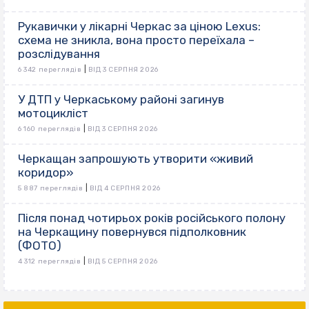
Рукавички у лікарні Черкас за ціною Lexus:
схема не зникла, вона просто переїхала –
розслідування
|
6 342 переглядів
ВІД 3 СЕРПНЯ 2026
У ДТП у Черкаському районі загинув
мотоцикліст
|
6 160 переглядів
ВІД 3 СЕРПНЯ 2026
Черкащан запрошують утворити «живий
коридор»
|
5 887 переглядів
ВІД 4 СЕРПНЯ 2026
Після понад чотирьох років російського полону
на Черкащину повернувся підполковник
(ФОТО)
|
4 312 переглядів
ВІД 5 СЕРПНЯ 2026