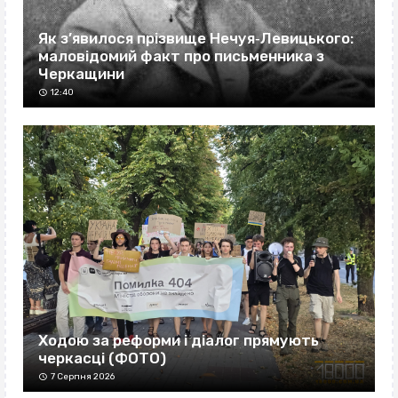
Як з’явилося прізвище Нечуя‐Левицького:
маловідомий факт про письменника з
Черкащини
12:40
Ходою за реформи і діалог прямують
черкасці (ФОТО)
7 Серпня 2026