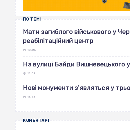
ПО ТЕМІ
Мати загиблого військового у Че
реабілітаційний центр
18:05
На вулиці Байди Вишневецького 
15:02
Нові монументи з'являться у трь
14:46
КОМЕНТАРІ