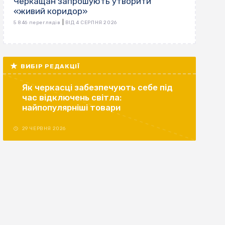
Черкащан запрошують утворити
«живий коридор»
|
5 846 переглядів
ВІД 4 СЕРПНЯ 2026
ВИБІР РЕДАКЦІЇ
Як черкасці забезпечують себе під
час відключень світла:
найпопулярніші товари
29 ЧЕРВНЯ 2026