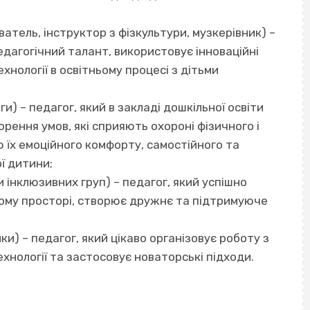
атель, інструктор з фізкультури, музкерівник) –
едагогічний талант, використовує інноваційні
хнології в освітньому процесі з дітьми
) – педагог, який в закладі дошкільної освіти
рення умов, які сприяють охороні фізичного і
 їх емоційного комфорту, самостійного та
ї дитини;
 інклюзивних груп) – педагог, який успішно
ному просторі, створює дружнє та підтримуюче
) – педагог, який цікаво організовує роботу з
хнології та застосовує новаторські підходи.