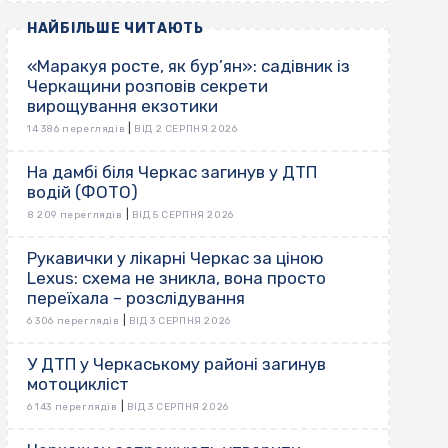
НАЙБІЛЬШЕ ЧИТАЮТЬ
«Маракуя росте, як бур’ян»: садівник із
Черкащини розповів секрети
вирощування екзотики
|
14 386 переглядів
ВІД 2 СЕРПНЯ 2026
На дамбі біля Черкас загинув у ДТП
водій (ФОТО)
|
8 209 переглядів
ВІД 5 СЕРПНЯ 2026
Рукавички у лікарні Черкас за ціною
Lexus: схема не зникла, вона просто
переїхала – розслідування
|
6 306 переглядів
ВІД 3 СЕРПНЯ 2026
У ДТП у Черкаському районі загинув
мотоцикліст
|
6 143 переглядів
ВІД 3 СЕРПНЯ 2026