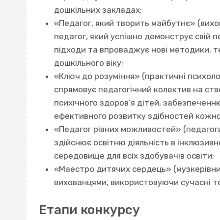
дошкільних закладах;
«Педагог, який творить майбутнє» (вихов
педагог, який успішно демонструє свій п
підходи та впроваджує нові методики, те
дошкільного віку;
«Ключ до розуміння» (практичні психологи
спрямовує педагогічний колектив на ство
психічного здоров’я дітей, забезпеченню
ефективного розвитку здібностей кожно
«Педагог рівних можливостей» (педагоги
здійснює освітню діяльність в інклюзив
середовище для всіх здобувачів освіти;
«Маестро дитячих сердець» (музкерівники
вихованцями, використовуючи сучасні те
Етапи конкурсу