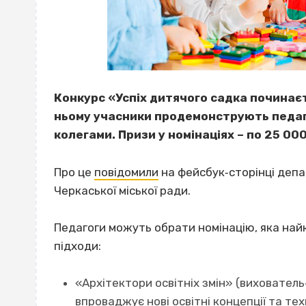
Конкурс «Успіх дитячого садка починаєт
ньому учасники продемонструють педаго
колегами. Призи у номінаціях – по 25 000
Про це
повідомили
на фейсбук‐сторінці депа
Черкаської міської ради.
Педагоги можуть обрати номінацію, яка най
підходи:
«Архітектори освітніх змін» (вихователь
впроваджує нові освітні концепції та те