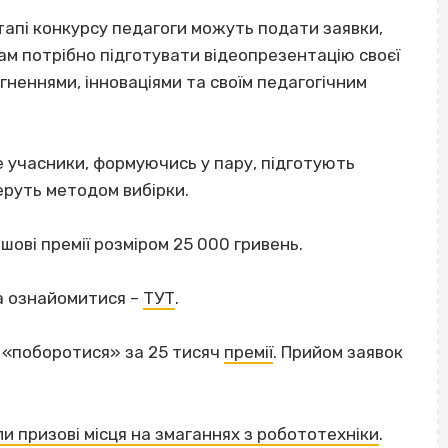
етапі конкурсу педагоги можуть подати заявки,
ам потрібно підготувати відеопрезентацію своєї
гненнями, інноваціями та своїм педагогічним
 учасники, формуючись у пару, підготують
еруть методом вибірки.
шові премії розміром 25 000 гривень.
а ознайомитися –
ТУТ
.
 «поборотися» за 25 тисяч
премії
. Прийом заявок
и призові місця на змаганнях з робототехніки
.