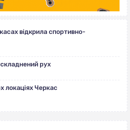
ркасах відкрила спортивно-
ускладнений рух
ох локаціях Черкас