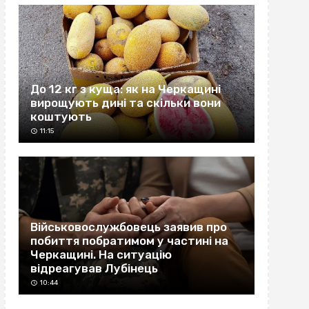
До 12 кг з куща: як на Черкащині
вирощують дині та скільки вони
коштують
11:15
Військовослужбовець заявив про
побиття побратимом у частині на
Черкащині. На ситуацію
відреагував Лубінець
10:44